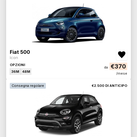
Fiat 500
Icon
OPZIONI:
€370
da
36M
48M
/mese
Consegna regolare
€2.500 DI ANTICIPO