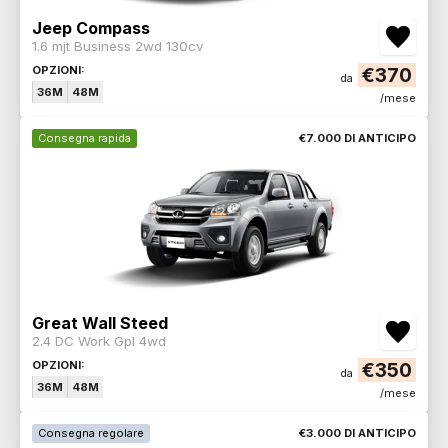
Jeep Compass
1.6 mjt Business 2wd 130cv
OPZIONI:
€370
da
36M
48M
/mese
Consegna rapida
€7.000 DI ANTICIPO
Great Wall Steed
2.4 DC Work Gpl 4wd
OPZIONI:
€350
da
36M
48M
/mese
Consegna regolare
€3.000 DI ANTICIPO