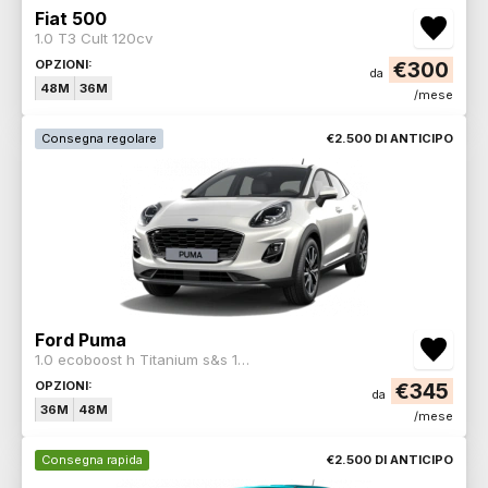
Fiat 500
1.0 T3 Cult 120cv
OPZIONI:
€300
da
48M
36M
/mese
Consegna regolare
€2.500 DI ANTICIPO
Ford Puma
1.0 ecoboost h Titanium s&s 125cv
OPZIONI:
€345
da
36M
48M
/mese
Consegna rapida
€2.500 DI ANTICIPO