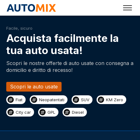
Facile, sicuro
Acquista facilmente la
tua auto usata!
Scopri le nostre offerte di auto usate con consegna a
domicilio e diritto di recesso!
Scopri le auto usate
Fiat
Neopatentati
SUV
KM Zero
City car
GPL
Diesel