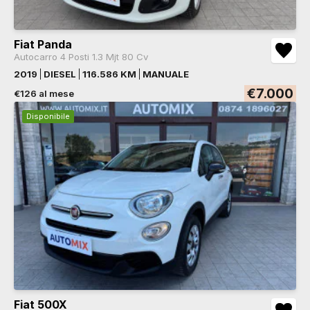
Fiat Panda
Autocarro 4 Posti 1.3 Mjt 80 Cv
2019
DIESEL
116.586 KM
MANUALE
€7.000
€126 al mese
Disponibile
Fiat 500X