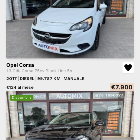
Opel Corsa
1.3 Cdti Corsa 75cv Black Line 5p
2017
DIESEL
99.787 KM
MANUALE
€7.900
€124 al mese
Disponibile