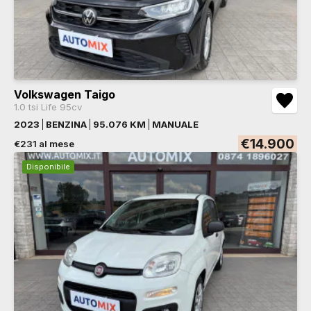
Volkswagen Taigo
1.0 tsi Life 95cv
2023
BENZINA
95.076 KM
MANUALE
€14.900
€231 al mese
Disponibile