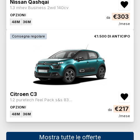
Nissan Qashqai
1.3 mhev Business 2wd 140cv
OPZIONI:
€303
da
48M
36M
/mese
Consegna regolare
€1.500 DI ANTICIPO
Citroen C3
1.2 puretech Feel Pack s&s 83cv neopatentati
OPZIONI:
€217
da
48M
36M
/mese
Mostra tutte le offerte