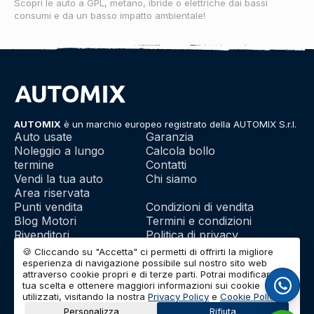
Scopri le auto a GPL, metano, ibride o elettriche dai bassi
consumi e da un basso impatto ambientale!
AUTOMIX
è un marchio europeo registrato della AUTOMIX S.r.l.
Auto usate
Garanzia
Noleggio a lungo
Calcola bollo
termine
Contatti
Vendi la tua auto
Chi siamo
Area riservata
Punti vendita
Condizioni di vendita
Blog Motori
Termini e condizioni
Rivenditori
Politica di privacy
Franchising
Utilizzo dei cookie
🍪 Cliccando su "Accetta" ci permetti di offrirti la migliore
esperienza di navigazione possibile sul nostro sito web
attraverso cookie propri e di terze parti. Potrai modificare la
tua scelta e ottenere maggiori informazioni sui cookie
© 2026 | AUTOMIX S.r.l. | Partita IVA: IT01732290703 | Capitale
utilizzati, visitando la nostra
Privacy Policy
e
Cookie Policy
.
Sociale: Euro 10.000 i.v.
Personalizza
Rifiuta