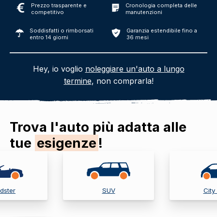
Prezzo trasparente e
Cronologia completa delle
competitivo
manutenzioni
Soddisfatti o rimborsati
Garanzia estendibile fino a
entro 14 giorni
36 mesi
Hey, io voglio
noleggiare un'auto a lungo
termine
, non comprarla!
Trova l'auto più adatta alle
tue
esigenze
!
dster
SUV
City