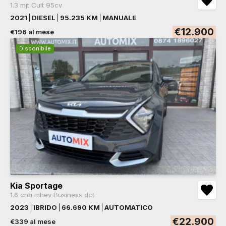
1.3 mjt Cult 95cv
2021
DIESEL
95.235 KM
MANUALE
€12.900
€196 al mese
Disponibile
Kia Sportage
1.6 crdi mhev Business dct
2023
IBRIDO
66.690 KM
AUTOMATICO
€22.900
€339 al mese