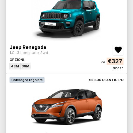
Jeep Renegade
1.0 t3 Longitude 2wd
OPZIONI:
€327
da
48M
36M
/mese
Consegna regolare
€2.500 DI ANTICIPO