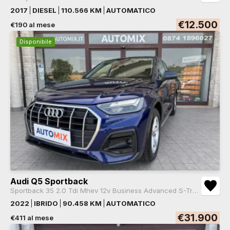
2017
DIESEL
110.566 KM
AUTOMATICO
€12.500
€190 al mese
Disponibile
Audi Q5 Sportback
Sportback 35 2.0 Tdi Mhev 12v Business Advanced S-Tronic
2022
IBRIDO
90.458 KM
AUTOMATICO
€31.900
€411 al mese