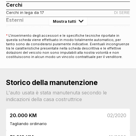
Cerchi
Cerchi in lega da 17
DI SERIE
Esterni
Mostra tutti
Pinze freni colorate
DI SERIE
Badge esterno identificativo
DI SERIE
*
L'inserimento degli accessori e le specifiche tecniche riportate in
questa scheda viene effettuato in modo totalmente automatico, per
Interni
tanto sono da considerarsi puramente indicative. Eventuali incongruenze
tra le caratteristiche presentate nella scheda descrittiva e le effettive
Interni in tessuto
DI SERIE
dotazioni del veicolo non sono imputabili alla nostra volontà e non
Pacchetti
costituiscono in alcun modo un vincolo contrattuale per il venditore.
Pacchetto
DI SERIE
Sicurezza
Adaptive cruise control
DI SERIE
Storico della manutenzione
L'auto usata è stata manutenuta secondo le
indicazioni della casa costruttrice
20.000 KM
02/2020
Tagliando ordinario