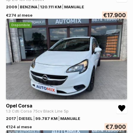
2009
BENZINA
120.111 KM
MANUALE
€17.900
€274 al mese
Disponibile
Opel Corsa
1.3 Cdti Corsa 75cv Black Line 5p
2017
DIESEL
99.787 KM
MANUALE
€7.900
€124 al mese