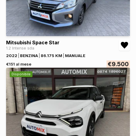
Mitsubishi Space Star
1.2 Intense sda
2022
BENZINA
86.175 KM
MANUALE
€9.500
€151 al mese
Disponibile