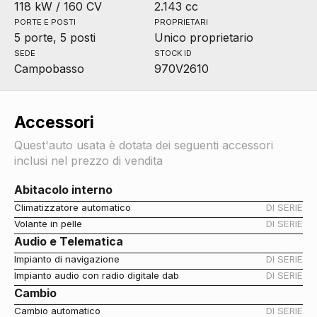
118 kW / 160 CV
2.143 cc
PORTE E POSTI
PROPRIETARI
5 porte, 5 posti
Unico proprietario
SEDE
STOCK ID
Campobasso
970V2610
Accessori
Quest'auto usata è dotata dei seguenti accessori
inclusi nel prezzo di vendita
Abitacolo interno
Climatizzatore automatico
DI SERIE
Volante in pelle
DI SERIE
Audio e Telematica
Impianto di navigazione
DI SERIE
Impianto audio con radio digitale dab
DI SERIE
Cambio
Cambio automatico
DI SERIE