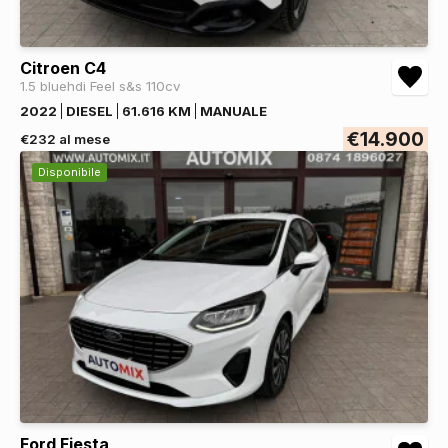
Citroen C4
1.5 bluehdi Feel s&s 110cv
2022
DIESEL
61.616 KM
MANUALE
€14.900
€232 al mese
Disponibile
Ford Fiesta