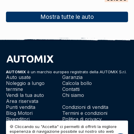
Mostra tutte le auto
AUTOMIX
è un marchio europeo registrato della AUTOMIX S.r.l.
Auto usate
Garanzia
Noleggio a lungo
Calcola bollo
termine
Contatti
Vendi la tua auto
Chi siamo
Area riservata
Punti vendita
Condizioni di vendita
Blog Motori
Termini e condizioni
Rivenditori
Politica di privacy
Franchising
Utilizzo dei cookie
🍪 Cliccando su "Accetta" ci permetti di offrirti la migliore
esperienza di navigazione possibile sul nostro sito web