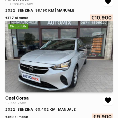
1.1 Titanium 75cv
2022
BENZINA
98.190 KM
MANUALE
€10.900
€177 al mese
Disponibile
Opel Corsa
1.2 s&s 75cv
2022
BENZINA
60.402 KM
MANUALE
€9.900
€159 al mese