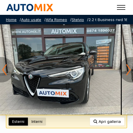
Home
/
Auto usate
/
Alfa Romeo
/
Stelvio
/
2.2 t Business rwd 160
Esterni
Interni
Apri galleria