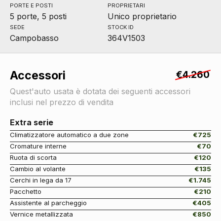
PORTE E POSTI
PROPRIETARI
5 porte, 5 posti
Unico proprietario
SEDE
STOCK ID
Campobasso
364V1503
Accessori
€4.260
Quest'auto usata è dotata dei seguenti accessori
inclusi nel prezzo di vendita
Extra serie
Climatizzatore automatico a due zone
€725
Cromature interne
€70
Ruota di scorta
€120
Cambio al volante
€135
Cerchi in lega da 17
€1.745
Pacchetto
€210
Assistente al parcheggio
€405
Vernice metallizzata
€850