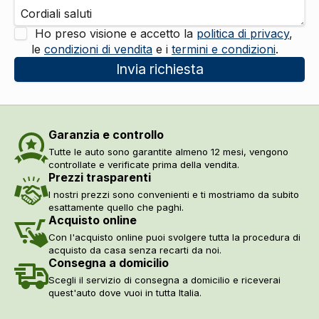
Airbag per la testa
DI SERIE
Controllo della stabilita
DI SERIE
Ho preso visione e accetto la
politica di privacy
,
le
condizioni di vendita
e i
termini e condizioni
.
Regolatore di velocita - cruise control
DI SERIE
Cinture di sicurezza
DI SERIE
Invia richiesta
Airbag ginocchia
DI SERIE
Fissaggi isofix
DI SERIE
Assistente per partenze in salita
DI SERIE
Retrovisore interno anabbagliante
DI SERIE
Garanzia e controllo
Indicatore pressione pneumatici
DI SERIE
Tutte le auto sono garantite almeno 12 mesi, vengono
Ess / emergency stop signal
DI SERIE
controllate e verificate prima della vendita.
Prezzi trasparenti
Airbag laterali
DI SERIE
I nostri prezzi sono convenienti e ti mostriamo da subito
Abs
DI SERIE
esattamente quello che paghi.
Sistemi di assistenza
Acquisto online
Selettore stile di guida
DI SERIE
Con l'acquisto online puoi svolgere tutta la procedura di
Sensori parcheggio posteriori
DI SERIE
acquisto da casa senza recarti da noi.
Consegna a domicilio
Vetri
Scegli il servizio di consegna a domicilio e riceverai
Alzacristalli elettrici posteriori
DI SERIE
quest'auto dove vuoi in tutta Italia.
Parabrezza antiriflesso
DI SERIE
Alzacristalli elettrici
DI SERIE