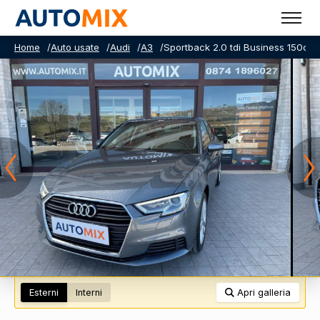
Home
/
Auto usate
/
Audi
/
A3
/
Sportback 2.0 tdi Business 150cv s
Esterni
Interni
Apri galleria