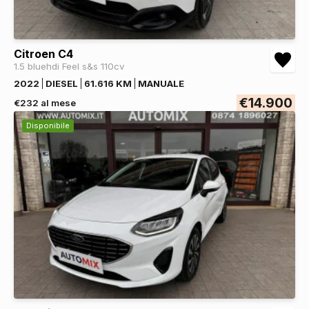
Citroen C4
1.5 bluehdi Feel s&s 110cv
2022
DIESEL
61.616 KM
MANUALE
€14.900
€232 al mese
Disponibile