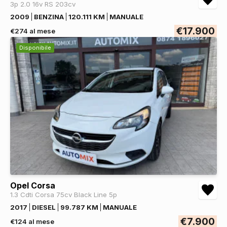
3p 2.0 16v RS 203cv
2009
BENZINA
120.111 KM
MANUALE
€17.900
€274 al mese
Disponibile
Opel Corsa
1.3 Cdti Corsa 75cv Black Line 5p
2017
DIESEL
99.787 KM
MANUALE
€7.900
€124 al mese