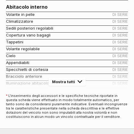
Abitacolo interno
Volante in pelle
DI SERIE
Climatizzatore
DI SERIE
Sedili posteriori regolabili
DI SERIE
Copertura vano bagagli
DI SERIE
Tappetini
DI SERIE
Volante regolabile
DI SERIE
Cielo
DI SERIE
Appendiabiti
DI SERIE
Specchietti di cortesia
DI SERIE
Bracciolo anteriore
DI SERIE
Mostra tutti
Illuminazione abitacolo
DI SERIE
Portaoggetti aggiuntivi
DI SERIE
*
L'inserimento degli accessori e le specifiche tecniche riportate in
Antifurti
questa scheda viene effettuato in modo totalmente automatico, per
tanto sono da considerarsi puramente indicative. Eventuali incongruenze
Chiusura centralizzata
DI SERIE
tra le caratteristiche presentate nella scheda descrittiva e le effettive
Antifurto immobilizer
DI SERIE
dotazioni del veicolo non sono imputabili alla nostra volontà e non
costituiscono in alcun modo un vincolo contrattuale per il venditore.
Assetto e Sospensioni
Assetto dinamico
DI SERIE