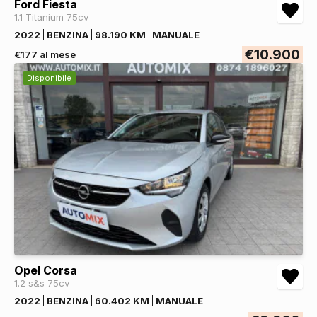
Ford Fiesta
1.1 Titanium 75cv
2022
BENZINA
98.190 KM
MANUALE
€10.900
€177 al mese
Disponibile
Opel Corsa
1.2 s&s 75cv
2022
BENZINA
60.402 KM
MANUALE