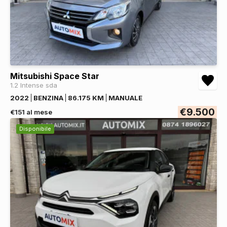
Mitsubishi Space Star
1.2 Intense sda
2022
BENZINA
86.175 KM
MANUALE
€9.500
€151 al mese
Disponibile