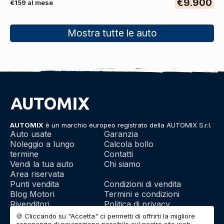
€9.900
€159 al mese
Mostra tutte le auto
AUTOMIX
è un marchio europeo registrato della AUTOMIX S.r.l.
Auto usate
Garanzia
Noleggio a lungo
Calcola bollo
termine
Contatti
Vendi la tua auto
Chi siamo
Area riservata
Punti vendita
Condizioni di vendita
Blog Motori
Termini e condizioni
Rivenditori
Politica di privacy
Franchising
Utilizzo dei cookie
🍪 Cliccando su "Accetta" ci permetti di offrirti la migliore