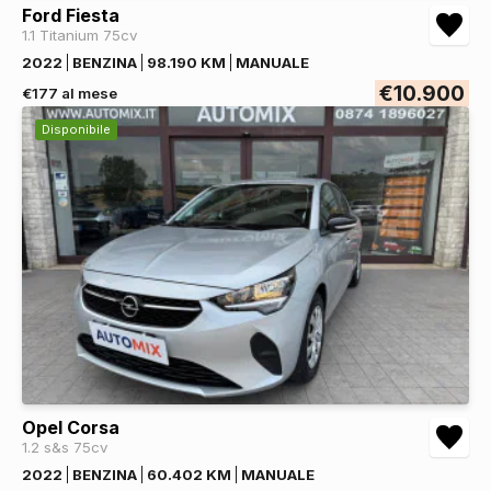
Ford Fiesta
1.1 Titanium 75cv
2022
BENZINA
98.190 KM
MANUALE
€10.900
€177 al mese
Disponibile
Opel Corsa
1.2 s&s 75cv
2022
BENZINA
60.402 KM
MANUALE