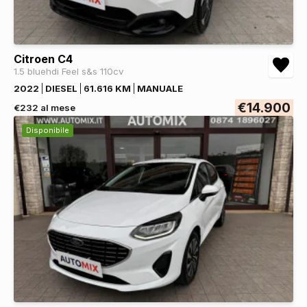
Citroen C4
1.5 bluehdi Feel s&s 110cv
2022
DIESEL
61.616 KM
MANUALE
€14.900
€232 al mese
Disponibile