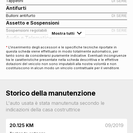
Tappetini
DI SERIE
Antifurti
Bulloni antifurto
DI SERIE
Assetto e Sospensioni
Sospensioni regolabili
DI SERIE
Mostra tutti
Audio e Telematica
Impianto audio
DI SERIE
*
L'inserimento degli accessori e le specifiche tecniche riportate in
questa scheda viene effettuato in modo totalmente automatico, per
Comandi al volante
DI SERIE
tanto sono da considerarsi puramente indicative. Eventuali incongruenze
Computer di bordo
DI SERIE
tra le caratteristiche presentate nella scheda descrittiva e le effettive
dotazioni del veicolo non sono imputabili alla nostra volontà e non
Radio digitale dab
DI SERIE
costituiscono in alcun modo un vincolo contrattuale per il venditore.
Cambio
Cambio manuale
DI SERIE
Cerchi
Storico della manutenzione
Cerchi in lega da 16
DI SERIE
Connettività
L'auto usata è stata manutenuta secondo le
indicazioni della casa costruttrice
Presa 12v aggiuntiva
DI SERIE
Esterni
20.125 KM
09/2019
Specchietti retrovisori elettrici
DI SERIE
Specchietti retrovisori in tinta
DI SERIE