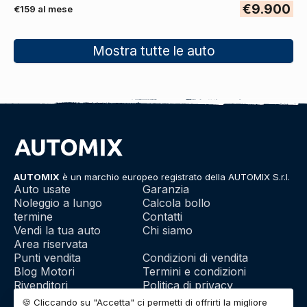
€9.900
€159 al mese
Mostra tutte le auto
AUTOMIX
è un marchio europeo registrato della AUTOMIX S.r.l.
Auto usate
Garanzia
Noleggio a lungo
Calcola bollo
termine
Contatti
Vendi la tua auto
Chi siamo
Area riservata
Punti vendita
Condizioni di vendita
Blog Motori
Termini e condizioni
Rivenditori
Politica di privacy
Franchising
Utilizzo dei cookie
🍪 Cliccando su "Accetta" ci permetti di offrirti la migliore