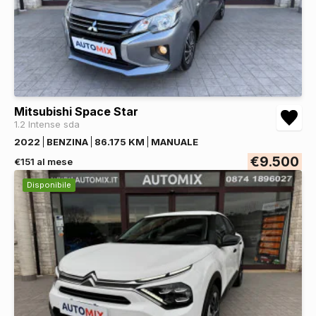
Mitsubishi Space Star
1.2 Intense sda
2022
BENZINA
86.175 KM
MANUALE
€9.500
€151 al mese
Disponibile