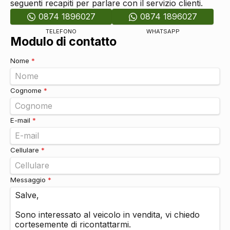
Sistema di riconoscimento stanchezza guidatore
DI SERIE
seguenti recapiti per parlare con il servizio clienti.
Assistente alla frenata
DI SERIE
0874 1896027
0874 1896027
Airbag disinseribile
DI SERIE
TELEFONO
WHATSAPP
Sistema di chiamata d'emergenza
DI SERIE
Modulo di contatto
Differenziale
DI SERIE
Freno di stazionamento elettrico
DI SERIE
Nome
*
Sistemi di assistenza
Selettore stile di guida
DI SERIE
Cognome
*
Vetri
Cristalli atermici
DI SERIE
E-mail
*
Cellulare
*
Messaggio
*