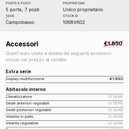
PORTE E POSTI
PROPRIETARI
5 porte, 7 posti
Unico proprietario
SEDE
STOCK ID
Campobasso
1068V602
Accessori
€1.850
Quest'auto usata è dotata dei seguenti accessori
inclusi nel prezzo di vendita
Extra serie
Display multifunzione
€1.850
Abitacolo interno
Climatizzatore
DI SERIE
Sedili anteriori regolabili
DI SERIE
Sedili posteriori regolabili
DI SERIE
Volante in pelle
DI SERIE
Volante regolabile
DI SERIE