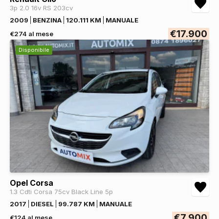
3p 2.0 16v RS 203cv
2009
BENZINA
120.111 KM
MANUALE
€17.900
€274 al mese
Disponibile
Opel Corsa
1.3 Cdti Corsa 75cv Black Line 5p
2017
DIESEL
99.787 KM
MANUALE
€7.900
€124 al mese