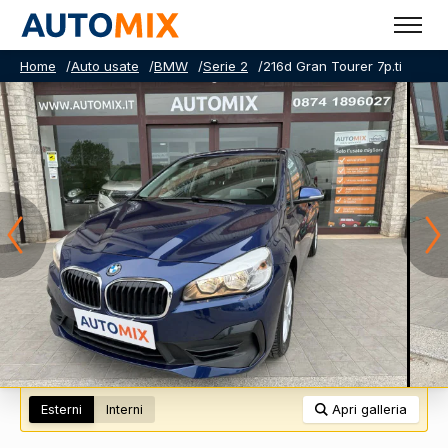
Home
/
Auto usate
/
BMW
/
Serie 2
/
216d Gran Tourer 7p.ti
Esterni
Interni
Apri galleria