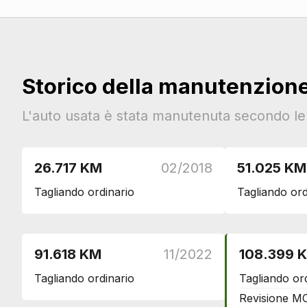
Supporto lombare
Climatizzatore automatico a due zone
Antifurti
Chiusura centralizzata
Storico della manutenzion
Bulloni antifurto
L'auto usata è stata manutenuta secondo le i
Assetto e Sospensioni
Assetto sportivo
Audio e Telematica
26.717 KM
02/2018
51.025 KM
Impianto audio con 6 altoparlanti
Tagliando ordinario
Tagliando ord
Impianto di navigazione
Computer di bordo
Cambio
91.618 KM
11/2022
108.399 
Cambio manuale
Tagliando ordinario
Tagliando or
Cerchi
Revisione M