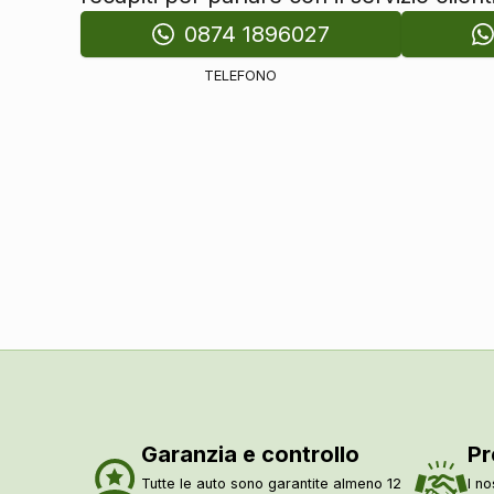
Cromature esterne
0874 1896027
Fari
TELEFONO
Fari posteriori a led
Fari automatici
Fari automatici e sensore pioggia
Fari a led con luci diurne
Interni
Interni personalizzazione colori
Interni in tessuto
Pacchetti
Pacchetto
Sicurezza
Abs
Garanzia e controllo
Pr
Airbag
Tutte le auto sono garantite almeno 12
I no