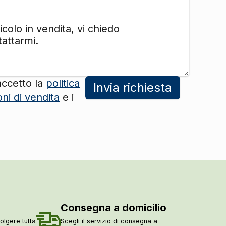
DI SERIE
DI SERIE
DI SERIE
DI SERIE
accetto la
politica
Invia richiesta
DI SERIE
oni di vendita
e i
DI SERIE
DI SERIE
DI SERIE
DI SERIE
Consegna a domicilio
DI SERIE
olgere tutta
Scegli il servizio di consegna a