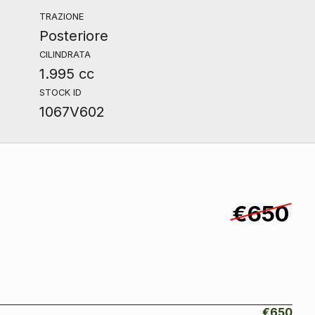
TRAZIONE
Posteriore
CILINDRATA
1.995 cc
STOCK ID
1067V602
€650
€650