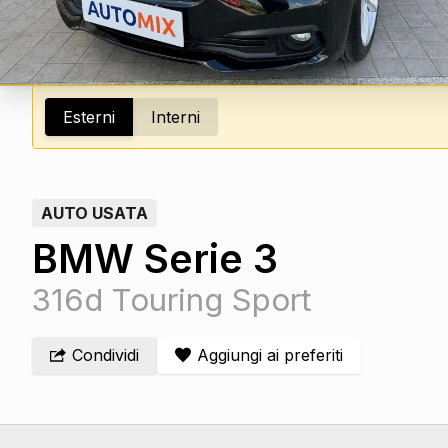
Esterni
Interni
AUTO USATA
BMW Serie 3
316d Touring Sport
Condividi
Aggiungi ai preferiti