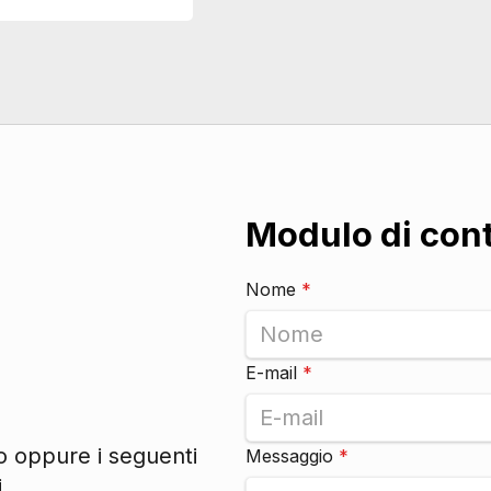
Modulo di con
Nome
*
ori
E-mail
*
to oppure i seguenti
Messaggio
*
.