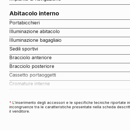
Abitacolo interno
Portabicchieri
Illuminazione abitacolo
Illuminazione bagagliaio
Sedili sportivi
Bracciolo anteriore
Bracciolo posteriore
Cassetto portaoggetti
Cromature interne
Tappetini
Sedili abbattibili
*
L'inserimento degli accessori e le specifiche tecniche riportate 
incongruenze tra le caratteristiche presentate nella scheda descritt
Copertura vano bagagli
il venditore.
Rete divisoria
Volante sportivo