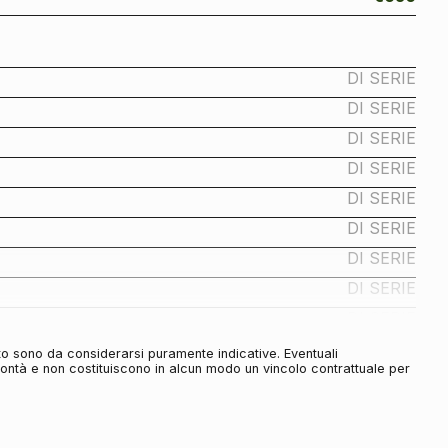
DI SERIE
DI SERIE
DI SERIE
DI SERIE
DI SERIE
DI SERIE
DI SERIE
DI SERIE
DI SERIE
DI SERIE
to sono da considerarsi puramente indicative. Eventuali
olontà e non costituiscono in alcun modo un vincolo contrattuale per
DI SERIE
DI SERIE
DI SERIE