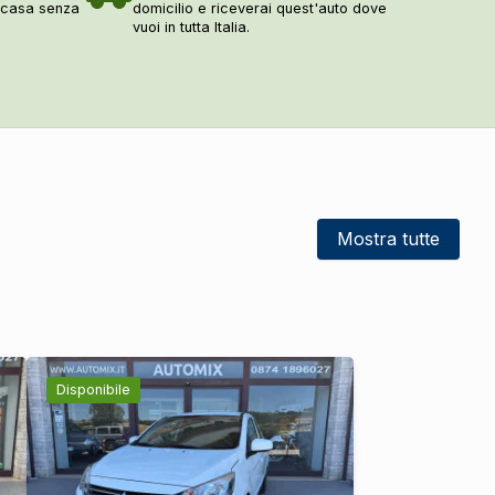
a casa senza
domicilio e riceverai quest'auto dove
DI SERIE
vuoi in tutta Italia.
DI SERIE
DI SERIE
DI SERIE
DI SERIE
DI SERIE
DI SERIE
Mostra tutte
DI SERIE
DI SERIE
DI SERIE
DI SERIE
DI SERIE
Disponibile
DI SERIE
DI SERIE
DI SERIE