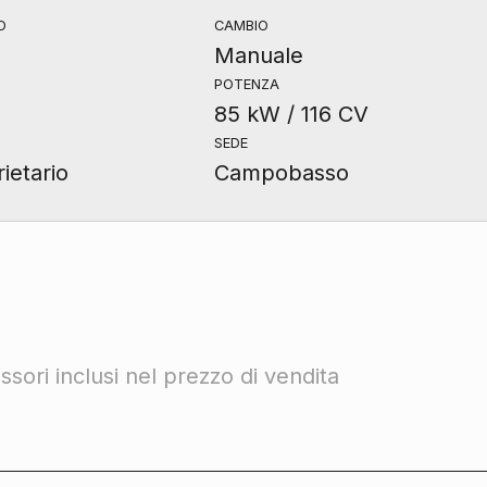
O
CAMBIO
Manuale
POTENZA
85 kW / 116 CV
SEDE
ietario
Campobasso
sori inclusi nel prezzo di vendita