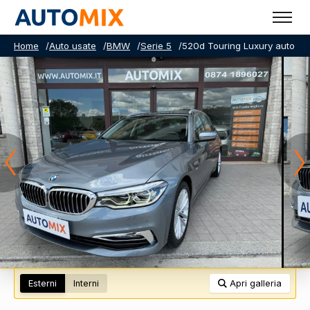
Home
/
Auto usate
/
BMW
/
Serie 5
/
520d Touring Luxury auto
Esterni
Interni
Apri galleria