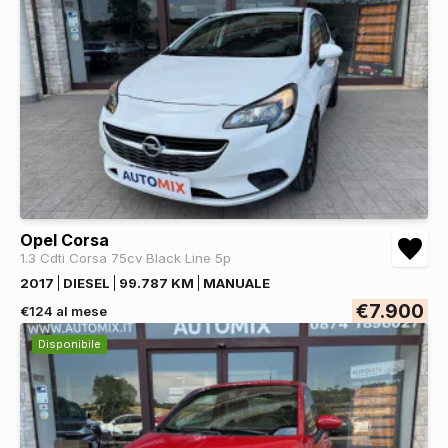
Opel Corsa
1.3 Cdti Corsa 75cv Black Line 5p
2017
DIESEL
99.787 KM
MANUALE
€7.900
€124 al mese
Disponibile