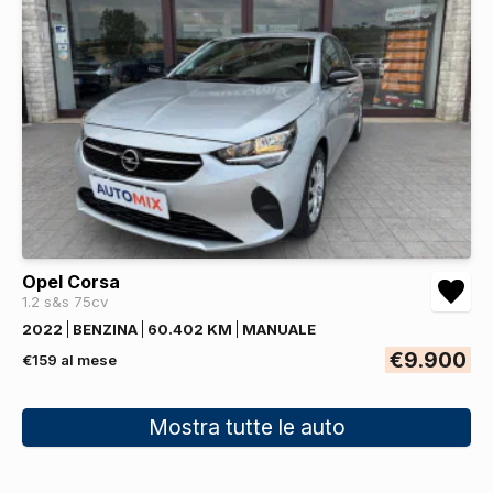
Opel Corsa
1.2 s&s 75cv
2022
BENZINA
60.402 KM
MANUALE
€9.900
€159 al mese
Mostra tutte le auto