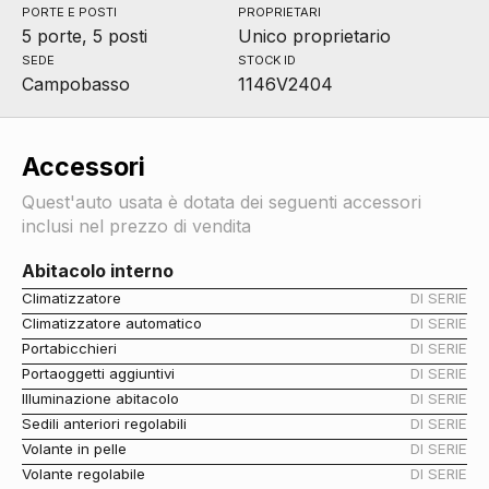
PORTE E POSTI
PROPRIETARI
5 porte, 5 posti
Unico proprietario
SEDE
STOCK ID
Campobasso
1146V2404
Accessori
Quest'auto usata è dotata dei seguenti accessori
inclusi nel prezzo di vendita
Abitacolo interno
Climatizzatore
DI SERIE
Climatizzatore automatico
DI SERIE
Portabicchieri
DI SERIE
Portaoggetti aggiuntivi
DI SERIE
Illuminazione abitacolo
DI SERIE
Sedili anteriori regolabili
DI SERIE
Volante in pelle
DI SERIE
Volante regolabile
DI SERIE