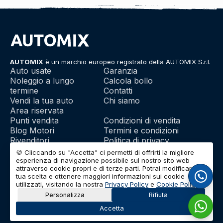
AUTOMIX
è un marchio europeo registrato della AUTOMIX S.r.l.
Auto usate
Garanzia
Noleggio a lungo
Calcola bollo
termine
Contatti
Vendi la tua auto
Chi siamo
Area riservata
Punti vendita
Condizioni di vendita
Blog Motori
Termini e condizioni
Rivenditori
Politica di privacy
Franchising
Utilizzo dei cookie
🍪 Cliccando su "Accetta" ci permetti di offrirti la migliore
esperienza di navigazione possibile sul nostro sito web
attraverso cookie propri e di terze parti. Potrai modificare la
tua scelta e ottenere maggiori informazioni sui cookie
© 2026 | AUTOMIX S.r.l. | Partita IVA: IT01732290703 | Capitale
utilizzati, visitando la nostra
Privacy Policy
e
Cookie Policy
.
Sociale: Euro 10.000 i.v.
Personalizza
Rifiuta
Accetta