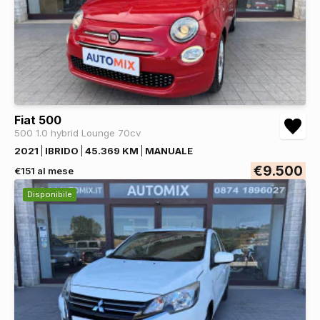
Fiat 500
500 1.0 hybrid Lounge 70cv
2021
IBRIDO
45.369 KM
MANUALE
€9.500
€151 al mese
Disponibile