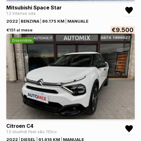
Mitsubishi Space Star
1.2 Intense sda
2022
BENZINA
86.175 KM
MANUALE
€9.500
€151 al mese
Disponibile
Citroen C4
1.5 bluehdi Feel s&s 110cv
2022
DIESEL
61.616 KM
MANUALE