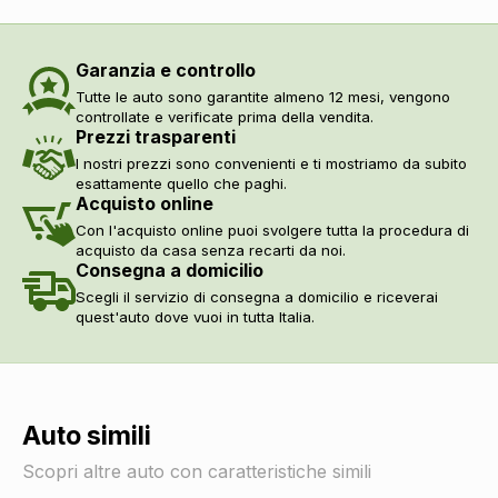
Poggiatesta regolabili
DI SERIE
Sicurezza
Garanzia e controllo
Abs
DI SERIE
Tutte le auto sono garantite almeno 12 mesi, vengono
Airbag guida
DI SERIE
controllate e verificate prima della vendita.
Airbag laterali
DI SERIE
Prezzi trasparenti
Servosterzo
DI SERIE
I nostri prezzi sono convenienti e ti mostriamo da subito
Controllo della stabilità
DI SERIE
esattamente quello che paghi.
Acquisto online
Regolatore di velocità - cruise control
DI SERIE
Indicatore pressione pneumatici
DI SERIE
Con l'acquisto online puoi svolgere tutta la procedura di
acquisto da casa senza recarti da noi.
Retrovisore interno anabbagliante
DI SERIE
Consegna a domicilio
Sistema di protezione urto pedoni
DI SERIE
Scegli il servizio di consegna a domicilio e riceverai
Sistema di riconoscimento stanchezza guidatore
DI SERIE
quest'auto dove vuoi in tutta Italia.
Assistente alla frenata
DI SERIE
Assistente per partenze in salita
DI SERIE
Fissaggi isofix
DI SERIE
Freni a disco autoventilanti
DI SERIE
Auto simili
Airbag disinseribile
DI SERIE
Sicurezza
DI SERIE
Scopri altre auto con caratteristiche simili
Cinture di sicurezza
DI SERIE