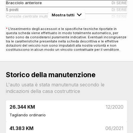
Bracciolo anteriore
DI SERIE
5 posti
DI SERIE
Mostra tutti
Console centrale multifunzione
DI SERIE
Tappetini
DI SERIE
*
L'inserimento degli accessori e le specifiche tecniche riportate in
Sedili abbattibili
DI SERIE
questa scheda viene effettuato in modo totalmente automatico, per
Copertura vano bagagli
DI SERIE
tanto sono da considerarsi puramente indicative. Eventuali incongruenze
tra le caratteristiche presentate nella scheda descrittiva e le effettive
Supporto lombare
DI SERIE
dotazioni del veicolo non sono imputabili alla nostra volontà e non
costituiscono in alcun modo un vincolo contrattuale per il venditore.
Antifurti
Antifurto
DI SERIE
Antifurto immobilizer
DI SERIE
Chiusura centralizzata
DI SERIE
Storico della manutenzione
Bulloni antifurto
DI SERIE
L'auto usata è stata manutenuta secondo le
Assetto e Sospensioni
indicazioni della casa costruttrice
Sospensioni regolabili
DI SERIE
Audio e Telematica
26.344 KM
12/2020
Lettore cd/dvd
DI SERIE
Tagliando ordinario
Impianto audio
DI SERIE
Display multifunzione
DI SERIE
41.383 KM
06/2021
Computer di bordo
DI SERIE