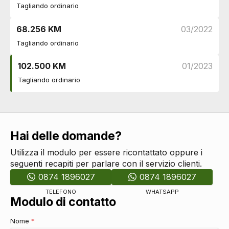
Radio digitale dab
DI SERIE
Tagliando ordinario
Cambio
68.256 KM
03/2022
Cambio automatico
DI SERIE
Cerchi
Tagliando ordinario
Cerchi in lega da 18
DI SERIE
102.500 KM
01/2023
Connettività
Tagliando ordinario
Presa 12v aggiuntiva
DI SERIE
Wi-fi
DI SERIE
Bluetooth
DI SERIE
Eco
Recupero energia in frenata
DI SERIE
Hai delle domande?
Start & stop
DI SERIE
Utilizza il modulo per essere ricontattato oppure i
Esterni
seguenti recapiti per parlare con il servizio clienti.
Maniglie esterne in tinta
DI SERIE
0874 1896027
0874 1896027
Indicatori di direzione integrati negli specchietti
DI SERIE
retrovisori
TELEFONO
WHATSAPP
Modulo di contatto
Paraurti in tinta
DI SERIE
Specchietti retrovisori elettrici
DI SERIE
Nome
*
Specchietti retrovisori in tinta
DI SERIE