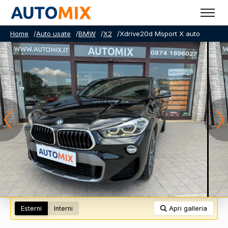
Home
/
Auto usate
/
BMW
/
X2
/
Xdrive20d Msport X auto
Esterni
Interni
Apri galleria