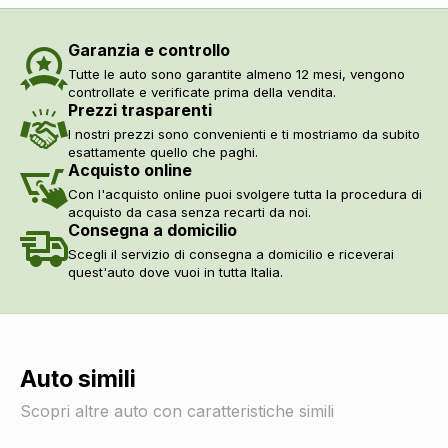
Fari automatici
DI SERIE
Fari automatici e sensore pioggia
DI SERIE
Garanzia e controllo
Fari autoadattivi
DI SERIE
Tutte le auto sono garantite almeno 12 mesi, vengono
Terza luce stop
DI SERIE
controllate e verificate prima della vendita.
Prezzi trasparenti
Interni
I nostri prezzi sono convenienti e ti mostriamo da subito
Interni personalizzazione colori
DI SERIE
esattamente quello che paghi.
Interni in tessuto
DI SERIE
Acquisto online
Pacchetti
Con l'acquisto online puoi svolgere tutta la procedura di
Pacchetto
DI SERIE
acquisto da casa senza recarti da noi.
Consegna a domicilio
Pneumatici
Scegli il servizio di consegna a domicilio e riceverai
Pneumatici runflat
DI SERIE
quest'auto dove vuoi in tutta Italia.
Poggiatesta
Poggiatesta regolabili
DI SERIE
Sicurezza
Abs
DI SERIE
Auto simili
Airbag guida
DI SERIE
Airbag laterali
DI SERIE
Scopri altre auto con caratteristiche simili
Servosterzo
DI SERIE