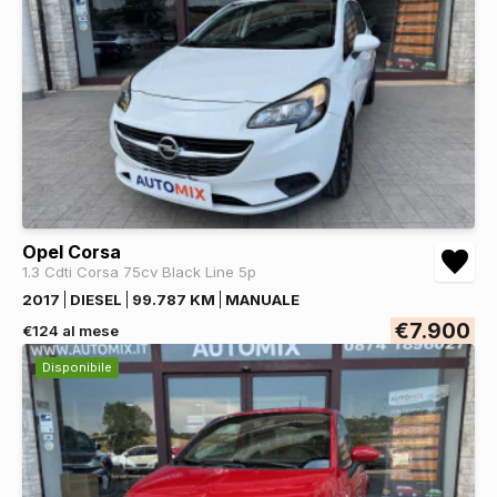
Cristalli atermici
DI SERIE
Opel Corsa
1.3 Cdti Corsa 75cv Black Line 5p
2017
DIESEL
99.787 KM
MANUALE
€7.900
€124 al mese
Disponibile