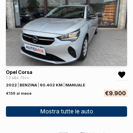
Opel Corsa
1.2 s&s 75cv
2022
BENZINA
60.402 KM
MANUALE
€9.900
€159 al mese
Mostra tutte le auto