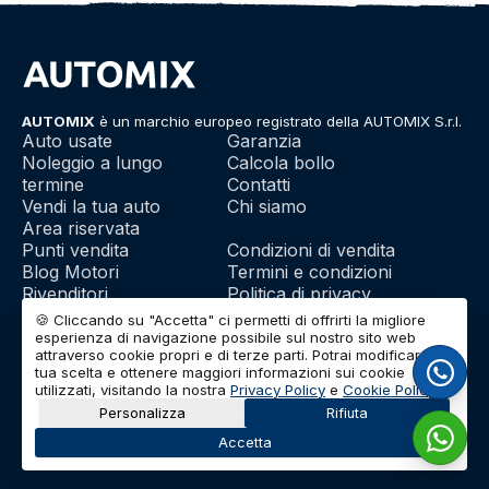
AUTOMIX
è un marchio europeo registrato della AUTOMIX S.r.l.
Auto usate
Garanzia
Noleggio a lungo
Calcola bollo
termine
Contatti
Vendi la tua auto
Chi siamo
Area riservata
Punti vendita
Condizioni di vendita
Blog Motori
Termini e condizioni
Rivenditori
Politica di privacy
Franchising
Utilizzo dei cookie
🍪 Cliccando su "Accetta" ci permetti di offrirti la migliore
esperienza di navigazione possibile sul nostro sito web
attraverso cookie propri e di terze parti. Potrai modificare la
tua scelta e ottenere maggiori informazioni sui cookie
© 2026 | AUTOMIX S.r.l. | Partita IVA: IT01732290703 | Capitale
utilizzati, visitando la nostra
Privacy Policy
e
Cookie Policy
.
Sociale: Euro 10.000 i.v.
Personalizza
Rifiuta
Accetta