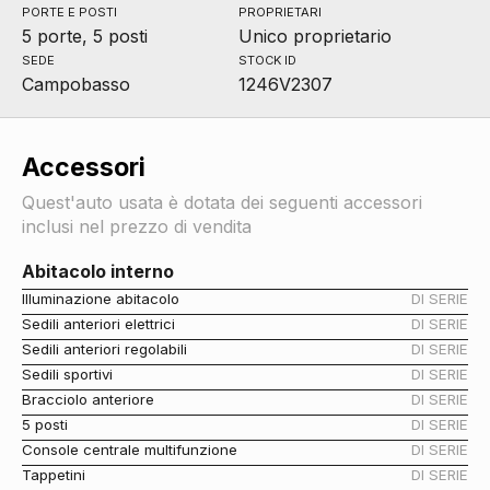
PORTE E POSTI
PROPRIETARI
5 porte, 5 posti
Unico proprietario
SEDE
STOCK ID
Campobasso
1246V2307
Accessori
Quest'auto usata è dotata dei seguenti accessori
inclusi nel prezzo di vendita
Abitacolo interno
Illuminazione abitacolo
DI SERIE
Sedili anteriori elettrici
DI SERIE
Sedili anteriori regolabili
DI SERIE
Sedili sportivi
DI SERIE
Bracciolo anteriore
DI SERIE
5 posti
DI SERIE
Console centrale multifunzione
DI SERIE
Tappetini
DI SERIE