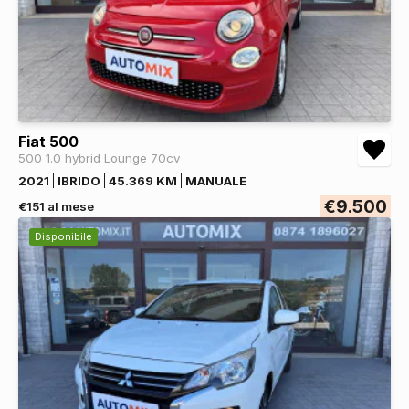
Fiat 500
500 1.0 hybrid Lounge 70cv
2021
IBRIDO
45.369 KM
MANUALE
€9.500
€151 al mese
Disponibile