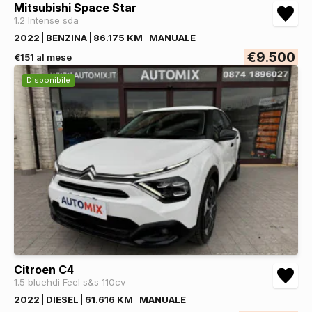
Mitsubishi Space Star
1.2 Intense sda
2022
BENZINA
86.175 KM
MANUALE
€9.500
€151 al mese
Disponibile
Citroen C4
1.5 bluehdi Feel s&s 110cv
2022
DIESEL
61.616 KM
MANUALE