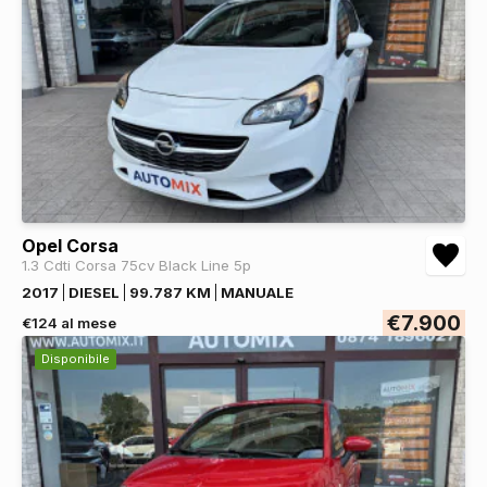
Opel Corsa
1.3 Cdti Corsa 75cv Black Line 5p
2017
DIESEL
99.787 KM
MANUALE
€7.900
€124 al mese
Disponibile