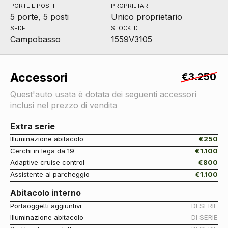
PORTE E POSTI
PROPRIETARI
5 porte, 5 posti
Unico proprietario
SEDE
STOCK ID
Campobasso
1559V3105
Accessori
€3.250
Quest'auto usata è dotata dei seguenti accessori
inclusi nel prezzo di vendita
Extra serie
Illuminazione abitacolo
€250
Cerchi in lega da 19
€1.100
Adaptive cruise control
€800
Assistente al parcheggio
€1.100
Abitacolo interno
Portaoggetti aggiuntivi
DI SERIE
Illuminazione abitacolo
DI SERIE