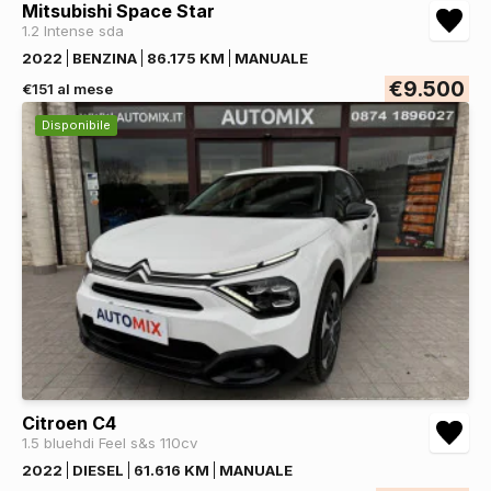
Mitsubishi Space Star
1.2 Intense sda
2022
BENZINA
86.175 KM
MANUALE
€9.500
€151 al mese
Disponibile
Citroen C4
1.5 bluehdi Feel s&s 110cv
2022
DIESEL
61.616 KM
MANUALE