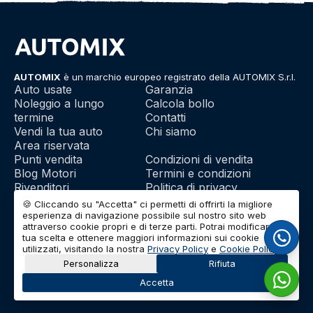
AUTOMIX
è un marchio europeo registrato della AUTOMIX S.r.l.
Auto usate
Garanzia
Noleggio a lungo
Calcola bollo
termine
Contatti
Vendi la tua auto
Chi siamo
Area riservata
Punti vendita
Condizioni di vendita
Blog Motori
Termini e condizioni
Rivenditori
Politica di privacy
Franchising
Utilizzo dei cookie
🍪 Cliccando su "Accetta" ci permetti di offrirti la migliore
esperienza di navigazione possibile sul nostro sito web
attraverso cookie propri e di terze parti. Potrai modificare la
tua scelta e ottenere maggiori informazioni sui cookie
© 2026 | AUTOMIX S.r.l. | Partita IVA: IT01732290703 | Capitale
utilizzati, visitando la nostra
Privacy Policy
e
Cookie Policy
.
Sociale: Euro 10.000 i.v.
Personalizza
Rifiuta
Accetta