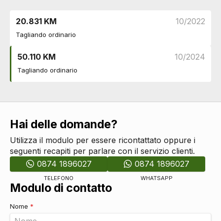
Radio digitale dab
DI SERIE
20.831 KM
10/2022
Cambio
Tagliando ordinario
Cambio automatico a 8 marce
DI SERIE
Cerchi
50.110 KM
10/2024
Cerchi in lega da 18
DI SERIE
Tagliando ordinario
Connettività
Porta usb
DI SERIE
Presa 12v aggiuntiva
DI SERIE
Eco
Recupero energia in frenata
DI SERIE
Hai delle domande?
Start & stop
DI SERIE
Utilizza il modulo per essere ricontattato oppure i
Cavo ricarica batterie
DI SERIE
seguenti recapiti per parlare con il servizio clienti.
Esterni
0874 1896027
0874 1896027
Prese d'aria
DI SERIE
TELEFONO
WHATSAPP
Maniglie esterne in tinta
DI SERIE
Modulo di contatto
Indicatori di direzione integrati negli specchietti
DI SERIE
retrovisori
Nome
*
Specchietti retrovisori elettrici - riscaldabili
DI SERIE