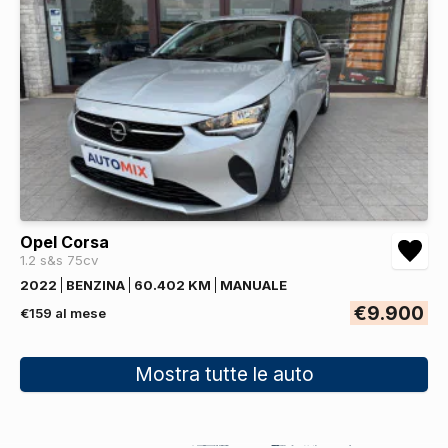
Opel Corsa
1.2 s&s 75cv
2022
BENZINA
60.402 KM
MANUALE
€9.900
€159 al mese
Mostra tutte le auto