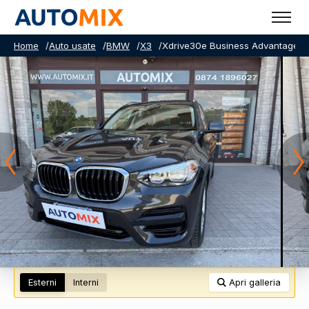
Home
/
Auto usate
/
BMW
/
X3
/
Xdrive30e Business Advantage a
Esterni
Interni
Apri galleria