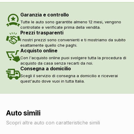
Poggiatesta regolabili
DI SERIE
Sicurezza
Garanzia e controllo
Abs
DI SERIE
Tutte le auto sono garantite almeno 12 mesi, vengono
Airbag guida
DI SERIE
controllate e verificate prima della vendita.
Airbag laterali
DI SERIE
Prezzi trasparenti
Servosterzo
DI SERIE
I nostri prezzi sono convenienti e ti mostriamo da subito
Controllo della trazione
DI SERIE
esattamente quello che paghi.
Acquisto online
Controllo della stabilità
DI SERIE
Con l'acquisto online puoi svolgere tutta la procedura di
Regolatore di velocità - cruise control
DI SERIE
acquisto da casa senza recarti da noi.
Indicatore pressione pneumatici
DI SERIE
Consegna a domicilio
Indicatore usura freni
DI SERIE
Scegli il servizio di consegna a domicilio e riceverai
Retrovisore interno auto-anabbagliante
DI SERIE
quest'auto dove vuoi in tutta Italia.
Sistema di protezione urto pedoni
DI SERIE
Sistema di riconoscimento stanchezza guidatore
DI SERIE
Assistente alla frenata
DI SERIE
Fissaggi isofix
DI SERIE
Auto simili
Freni a disco autoventilanti
DI SERIE
Airbag disinseribile
DI SERIE
Scopri altre auto con caratteristiche simili
Sicurezza
DI SERIE
Cinture di sicurezza
DI SERIE