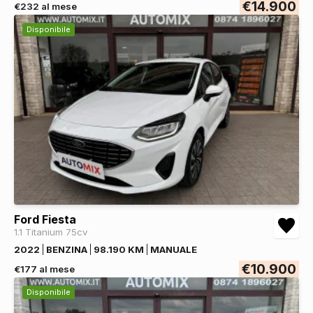
€14.900
€232 al mese
Disponibile
Ford Fiesta
1.1 Titanium 75cv
2022
BENZINA
98.190 KM
MANUALE
€10.900
€177 al mese
Disponibile