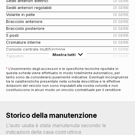
Sedili anteriori elettrici
DI SERIE
Sedili anteriori regolabili
DI SERIE
Volante in pelle
DI SERIE
Bracciolo anteriore
DI SERIE
Bracciolo posteriore
DI SERIE
5 posti
DI SERIE
Cromature interne
DI SERIE
Console centrale multifunzione
DI SERIE
Mostra tutti
Tappetini
DI SERIE
Sedili abbattibili
DI SERIE
*
L'inserimento degli accessori e le specifiche tecniche riportate in
Rete divisoria
DI SERIE
questa scheda viene effettuato in modo totalmente automatico, per
Climatizzatore automatico a tre zone
DI SERIE
tanto sono da considerarsi puramente indicative. Eventuali incongruenze
tra le caratteristiche presentate nella scheda descrittiva e le effettive
Antifurti
dotazioni del veicolo non sono imputabili alla nostra volontà e non
costituiscono in alcun modo un vincolo contrattuale per il venditore.
Antifurto immobilizer
DI SERIE
Chiusura centralizzata
DI SERIE
Bulloni antifurto
DI SERIE
Audio e Telematica
Storico della manutenzione
Impianto audio
DI SERIE
L'auto usata è stata manutenuta secondo le
Display multifunzione
DI SERIE
indicazioni della casa costruttrice
Computer di bordo
DI SERIE