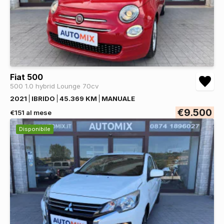
Fiat 500
500 1.0 hybrid Lounge 70cv
2021
IBRIDO
45.369 KM
MANUALE
€9.500
€151 al mese
Disponibile