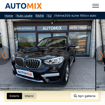
Home
/
Auto usate
/
BMW
/
X3
/
Xdrive20d xLine 190cv auto
Esterni
Interni
Apri galleria