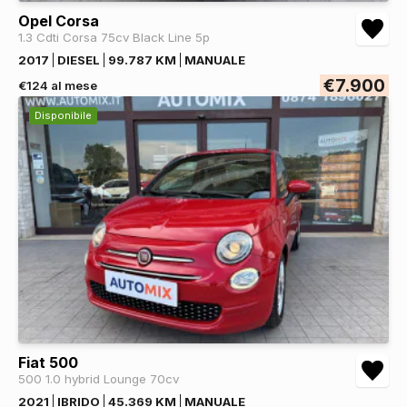
Opel Corsa
1.3 Cdti Corsa 75cv Black Line 5p
2017
DIESEL
99.787 KM
MANUALE
€7.900
€124 al mese
Disponibile
Fiat 500
500 1.0 hybrid Lounge 70cv
2021
IBRIDO
45.369 KM
MANUALE