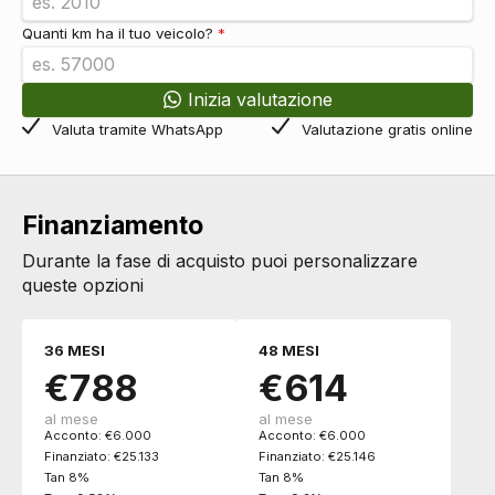
Cromature esterne
DI SERIE
Quanti km ha il tuo veicolo?
*
Tergicristalli
DI SERIE
Specchietti retrovisori anabbaglianti
DI SERIE
Fari
Inizia valutazione
Fari a led
DI SERIE
Valuta tramite WhatsApp
Valutazione gratis online
Fari posteriori a led
DI SERIE
Fendinebbia
DI SERIE
Fari automatici
DI SERIE
Fari automatici e sensore pioggia
DI SERIE
Finanziamento
Fari autoadattivi
DI SERIE
Durante la fase di acquisto puoi personalizzare
Luci diurne
DI SERIE
queste opzioni
Terza luce stop
DI SERIE
Interni
Interni in pelle e tessuto
DI SERIE
36 MESI
48 MESI
Interni personalizzazione colori
DI SERIE
€788
€614
Pacchetti
al mese
al mese
Pacchetto
DI SERIE
Acconto: €6.000
Acconto: €6.000
Poggiatesta
Finanziato: €25.133
Finanziato: €25.146
Tan 8%
Tan 8%
Poggiatesta regolabili
DI SERIE