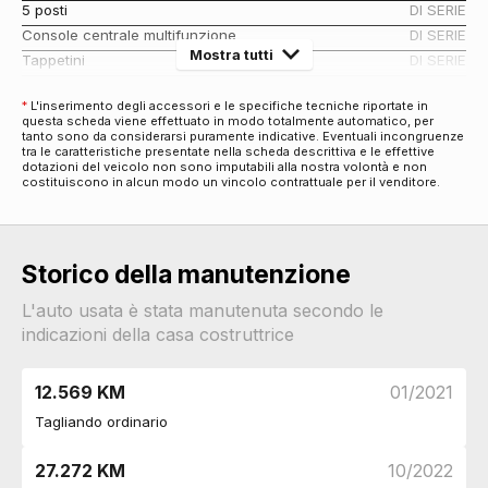
5 posti
DI SERIE
Console centrale multifunzione
DI SERIE
Mostra tutti
Tappetini
DI SERIE
Sedili abbattibili
DI SERIE
*
L'inserimento degli accessori e le specifiche tecniche riportate in
Rete divisoria
DI SERIE
questa scheda viene effettuato in modo totalmente automatico, per
Badge - ricamo interno
DI SERIE
tanto sono da considerarsi puramente indicative. Eventuali incongruenze
tra le caratteristiche presentate nella scheda descrittiva e le effettive
Climatizzatore automatico a tre zone
DI SERIE
dotazioni del veicolo non sono imputabili alla nostra volontà e non
costituiscono in alcun modo un vincolo contrattuale per il venditore.
Antifurti
Antifurto immobilizer
DI SERIE
Chiusura centralizzata
DI SERIE
Bulloni antifurto
DI SERIE
Storico della manutenzione
Audio e Telematica
L'auto usata è stata manutenuta secondo le
Lettore cd/dvd
DI SERIE
indicazioni della casa costruttrice
Impianto audio
DI SERIE
Impianto audio con 6 altoparlanti
DI SERIE
12.569 KM
01/2021
Display multifunzione
DI SERIE
Computer di bordo
DI SERIE
Tagliando ordinario
Radio digitale dab
DI SERIE
27.272 KM
10/2022
Cambio