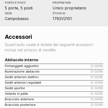
PORTE E POSTI
PROPRIETARI
5 porte, 5 posti
Unico proprietario
SEDE
STOCK ID
Campobasso
1762V2101
Accessori
Quest'auto usata è dotata dei seguenti accessori
inclusi nel prezzo di vendita
Abitacolo interno
Portaoggetti aggiuntivi
DI SERIE
Illuminazione abitacolo
DI SERIE
Sedili anteriori elettrici
DI SERIE
Sedili anteriori regolabili
DI SERIE
Sedili sportivi
DI SERIE
Volante in pelle
DI SERIE
Bracciolo anteriore
DI SERIE
Bracciolo posteriore
DI SERIE