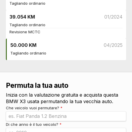
Cambio automatico a 8 marce
DI SERIE
Tagliando ordinario
Cerchi
39.054 KM
01/2024
Cerchi in lega da 19
DI SERIE
Connettività
Tagliando ordinario
Revisione MCTC
Presa 12v aggiuntiva
DI SERIE
Eco
50.000 KM
04/2025
Recupero energia in frenata
DI SERIE
Tagliando ordinario
Start & stop
DI SERIE
Esterni
Personalizzazione colori esterni
DI SERIE
Prese d'aria
DI SERIE
Maniglie esterne in tinta
DI SERIE
Permuta la tua auto
Indicatori di direzione integrati negli specchietti
DI SERIE
retrovisori
Inizia con la valutazione gratuita e acquista questa
Specchietti retrovisori elettrici - riscaldabili
DI SERIE
BMW X3 usata permutando la tua vecchia auto.
Specchietti retrovisori in tinta
DI SERIE
Che veicolo vuoi permutare?
*
Badge esterno identificativo
DI SERIE
Portellone bagagliaio elettrico
DI SERIE
Di che anno è il tuo veicolo?
*
Barre sul tetto
DI SERIE