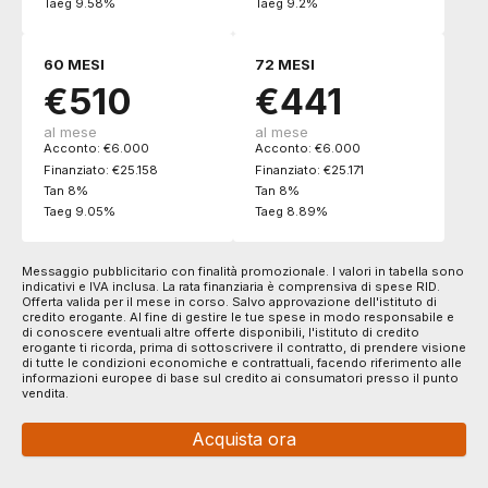
Taeg 9.58%
Taeg 9.2%
Sicurezza
Abs
DI SERIE
60 MESI
72 MESI
Airbag guida
DI SERIE
€510
€441
Airbag laterali
DI SERIE
Servosterzo
DI SERIE
al mese
al mese
Controllo della trazione
DI SERIE
Acconto: €6.000
Acconto: €6.000
Controllo della stabilità
DI SERIE
Finanziato: €25.158
Finanziato: €25.171
Tan 8%
Tan 8%
Regolatore di velocità - cruise control
DI SERIE
Taeg 9.05%
Taeg 8.89%
Indicatore pressione pneumatici
DI SERIE
Indicatore usura freni
DI SERIE
Retrovisore interno auto-anabbagliante
DI SERIE
Messaggio pubblicitario con finalità promozionale. I valori in tabella sono
indicativi e IVA inclusa. La rata finanziaria è comprensiva di spese RID.
Sistema di protezione urto pedoni
DI SERIE
Offerta valida per il mese in corso. Salvo approvazione dell'istituto di
credito erogante. Al fine di gestire le tue spese in modo responsabile e
Sistema di riconoscimento stanchezza guidatore
DI SERIE
di conoscere eventuali altre offerte disponibili, l'istituto di credito
Assistente alla frenata
DI SERIE
erogante ti ricorda, prima di sottoscrivere il contratto, di prendere visione
di tutte le condizioni economiche e contrattuali, facendo riferimento alle
Fissaggi isofix
DI SERIE
informazioni europee di base sul credito ai consumatori presso il punto
vendita.
Freni a disco autoventilanti
DI SERIE
Airbag disinseribile
DI SERIE
Acquista ora
Sicurezza
DI SERIE
Cinture di sicurezza
DI SERIE