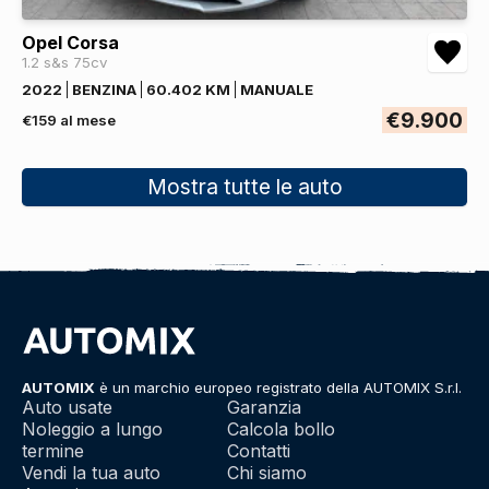
Opel Corsa
1.2 s&s 75cv
2022
BENZINA
60.402 KM
MANUALE
€9.900
€159 al mese
Mostra tutte le auto
AUTOMIX
è un marchio europeo registrato della AUTOMIX S.r.l.
Auto usate
Garanzia
Noleggio a lungo
Calcola bollo
termine
Contatti
Vendi la tua auto
Chi siamo