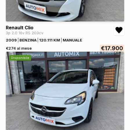
Renault Clio
3p 2.0 16v RS 203cv
2009
BENZINA
120.111 KM
MANUALE
€17.900
€274 al mese
Disponibile