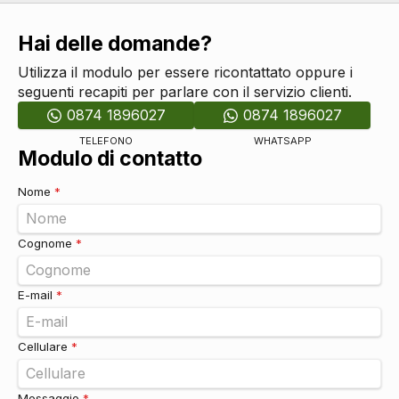
Sistema di chiamata d'emergenza
DI SERIE
Limitatore di velocità
DI SERIE
Hai delle domande?
Freno di stazionamento elettrico
DI SERIE
Sistemi di assistenza
Utilizza il modulo per essere ricontattato oppure i
seguenti recapiti per parlare con il servizio clienti.
Sensori parcheggio anteriori e posteriori
DI SERIE
Indicatore cambio marcia
DI SERIE
0874 1896027
0874 1896027
Selettore stile di guida
DI SERIE
TELEFONO
WHATSAPP
Vetri
Modulo di contatto
Cristalli atermici
DI SERIE
Nome
*
Cognome
*
E-mail
*
Cellulare
*
Messaggio
*