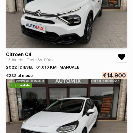
Citroen C4
1.5 bluehdi Feel s&s 110cv
2022
DIESEL
61.616 KM
MANUALE
€14.900
€232 al mese
Disponibile