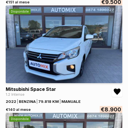
€9.500
€151 al mese
Disponibile
Mitsubishi Space Star
1.2 Intense
2022
BENZINA
79.818 KM
MANUALE
€8.900
€140 al mese
Disponibile