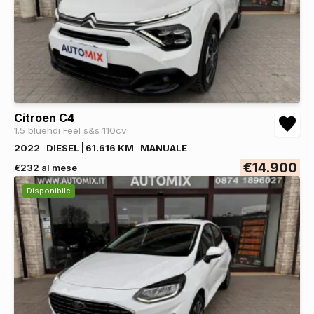
Citroen C4
1.5 bluehdi Feel s&s 110cv
2022
DIESEL
61.616 KM
MANUALE
€14.900
€232 al mese
Disponibile