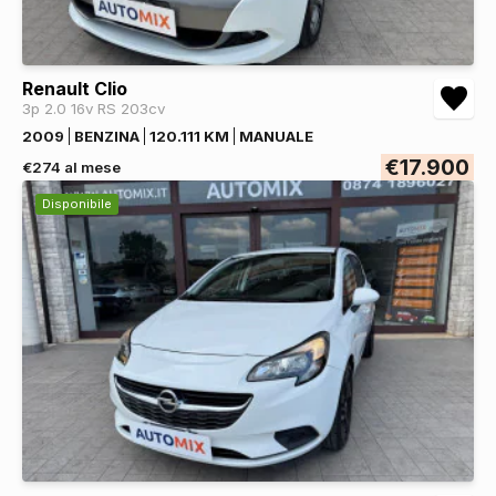
Renault Clio
3p 2.0 16v RS 203cv
2009
BENZINA
120.111 KM
MANUALE
€17.900
€274 al mese
Disponibile