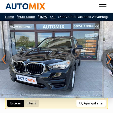
Home
/
Auto usate
/
BMW
/
X3
/
Xdrive20d Business Advantage 1
Esterni
Interni
Apri galleria