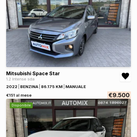
Mitsubishi Space Star
1.2 Intense sda
2022
BENZINA
86.175 KM
MANUALE
€9.500
€151 al mese
Disponibile