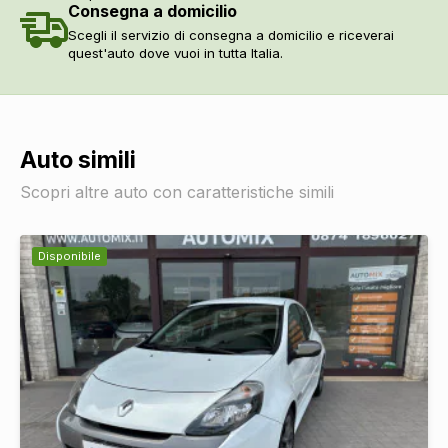
Consegna a domicilio
Airbag disinseribile
DI SERIE
Scegli il servizio di consegna a domicilio e riceverai
Sicurezza
DI SERIE
quest'auto dove vuoi in tutta Italia.
Cinture di sicurezza
DI SERIE
Sistema di chiamata d'emergenza
DI SERIE
Limitatore di velocità
DI SERIE
Sistemi di assistenza
Auto simili
Sensori parcheggio anteriori e posteriori
DI SERIE
Sensore pioggia
DI SERIE
Scopri altre auto con caratteristiche simili
Selettore stile di guida
DI SERIE
Vetri
Cristalli atermici
DI SERIE
Disponibile