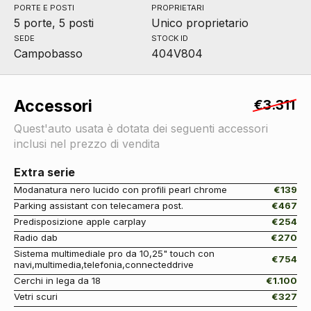
PORTE E POSTI
PROPRIETARI
5 porte, 5 posti
Unico proprietario
SEDE
STOCK ID
Campobasso
404V804
Accessori
€3.311
Quest'auto usata è dotata dei seguenti accessori
inclusi nel prezzo di vendita
Extra serie
Modanatura nero lucido con profili pearl chrome
€139
Parking assistant con telecamera post.
€467
Predisposizione apple carplay
€254
Radio dab
€270
Sistema multimediale pro da 10,25" touch con
€754
navi,multimedia,telefonia,connecteddrive
Cerchi in lega da 18
€1.100
Vetri scuri
€327