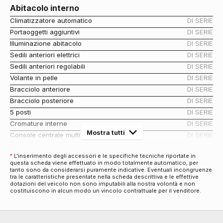
Abitacolo interno
Climatizzatore automatico
DI SERIE
Portaoggetti aggiuntivi
DI SERIE
Illuminazione abitacolo
DI SERIE
Sedili anteriori elettrici
DI SERIE
Sedili anteriori regolabili
DI SERIE
Volante in pelle
DI SERIE
Bracciolo anteriore
DI SERIE
Bracciolo posteriore
DI SERIE
5 posti
DI SERIE
Cromature interne
DI SERIE
Mostra tutti
Console centrale multifunzione
DI SERIE
Tappetini
DI SERIE
*
L'inserimento degli accessori e le specifiche tecniche riportate in
Sedili abbattibili
DI SERIE
questa scheda viene effettuato in modo totalmente automatico, per
Rete divisoria
DI SERIE
tanto sono da considerarsi puramente indicative. Eventuali incongruenze
tra le caratteristiche presentate nella scheda descrittiva e le effettive
Antifurti
dotazioni del veicolo non sono imputabili alla nostra volontà e non
costituiscono in alcun modo un vincolo contrattuale per il venditore.
Antifurto immobilizer
DI SERIE
Chiusura centralizzata
DI SERIE
Bulloni antifurto
DI SERIE