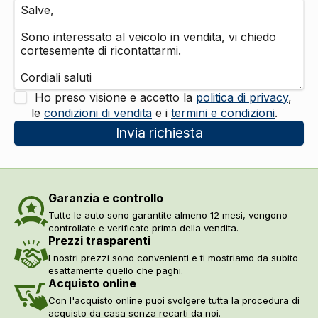
Pacchetto
DI SERIE
Poggiatesta
Poggiatesta regolabili
DI SERIE
Sicurezza
Abs
DI SERIE
Ho preso visione e accetto la
politica di privacy
,
Airbag guida
DI SERIE
le
condizioni di vendita
e i
termini e condizioni
.
Airbag laterali
DI SERIE
Invia richiesta
Servosterzo
DI SERIE
Controllo della trazione
DI SERIE
Controllo della stabilità
DI SERIE
Regolatore di velocità - cruise control
DI SERIE
Garanzia e controllo
Indicatore pressione pneumatici
DI SERIE
Retrovisore interno anabbagliante
DI SERIE
Tutte le auto sono garantite almeno 12 mesi, vengono
controllate e verificate prima della vendita.
Sistema di protezione urto pedoni
DI SERIE
Prezzi trasparenti
Sistema di riconoscimento stanchezza guidatore
DI SERIE
I nostri prezzi sono convenienti e ti mostriamo da subito
Assistente alla frenata
DI SERIE
esattamente quello che paghi.
Assistente per partenze in salita
DI SERIE
Acquisto online
Fissaggi isofix
DI SERIE
Con l'acquisto online puoi svolgere tutta la procedura di
Freni a disco autoventilanti
DI SERIE
acquisto da casa senza recarti da noi.