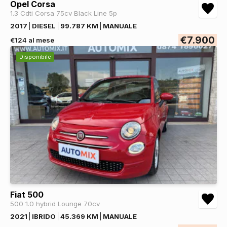
Opel Corsa
1.3 Cdti Corsa 75cv Black Line 5p
2017
DIESEL
99.787 KM
MANUALE
€7.900
€124 al mese
Disponibile
Fiat 500
500 1.0 hybrid Lounge 70cv
2021
IBRIDO
45.369 KM
MANUALE