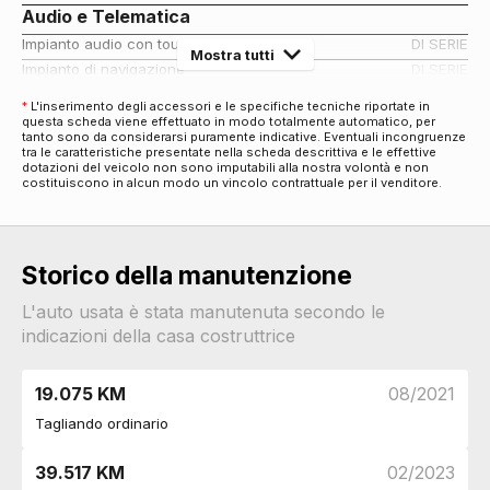
Audio e Telematica
Impianto audio con touchscreen
DI SERIE
Mostra tutti
Impianto di navigazione
DI SERIE
Comandi al volante
DI SERIE
*
L'inserimento degli accessori e le specifiche tecniche riportate in
Computer di bordo
DI SERIE
questa scheda viene effettuato in modo totalmente automatico, per
tanto sono da considerarsi puramente indicative. Eventuali incongruenze
Cerchi
tra le caratteristiche presentate nella scheda descrittiva e le effettive
dotazioni del veicolo non sono imputabili alla nostra volontà e non
Cerchi in lega da 16
DI SERIE
costituiscono in alcun modo un vincolo contrattuale per il venditore.
Connettività
Presa 12v aggiuntiva
DI SERIE
Bluetooth
DI SERIE
Storico della manutenzione
Esterni
Personalizzazione colori esterni
DI SERIE
L'auto usata è stata manutenuta secondo le
indicazioni della casa costruttrice
Maniglie esterne in tinta
DI SERIE
Specchietti retrovisori elettrici - riscaldabili
DI SERIE
Fari
19.075 KM
08/2021
Fendinebbia
DI SERIE
Tagliando ordinario
Fari automatici
DI SERIE
Luci diurne
DI SERIE
39.517 KM
02/2023