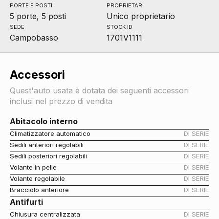
PORTE E POSTI
PROPRIETARI
5 porte, 5 posti
Unico proprietario
SEDE
STOCK ID
Campobasso
1701V1111
Accessori
Quest'auto usata è dotata dei seguenti accessori
inclusi nel prezzo di vendita
Abitacolo interno
Climatizzatore automatico
DI SERIE
Sedili anteriori regolabili
DI SERIE
Sedili posteriori regolabili
DI SERIE
Volante in pelle
DI SERIE
Volante regolabile
DI SERIE
Bracciolo anteriore
DI SERIE
Antifurti
Chiusura centralizzata
DI SERIE