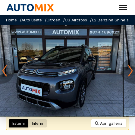
Home
/
Auto usate
/
Citroen
/
C3 Aircross
/
1.2 Benzina Shine s&s
Esterni
Interni
Apri galleria