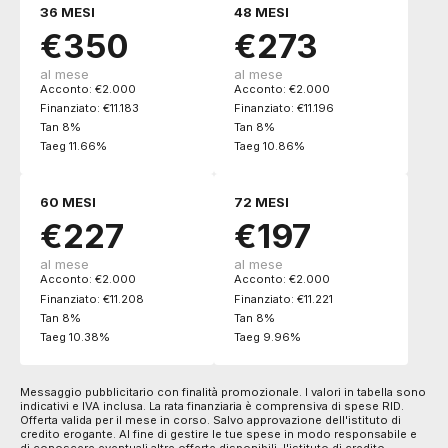
36 MESI
48 MESI
€350
€273
al mese
al mese
Acconto: €2.000
Acconto: €2.000
Finanziato: €11.183
Finanziato: €11.196
Tan 8%
Tan 8%
Taeg 11.66%
Taeg 10.86%
60 MESI
72 MESI
€227
€197
al mese
al mese
Acconto: €2.000
Acconto: €2.000
Finanziato: €11.208
Finanziato: €11.221
Tan 8%
Tan 8%
Taeg 10.38%
Taeg 9.96%
Messaggio pubblicitario con finalità promozionale. I valori in tabella sono
indicativi e IVA inclusa. La rata finanziaria è comprensiva di spese RID.
Offerta valida per il mese in corso. Salvo approvazione dell'istituto di
credito erogante. Al fine di gestire le tue spese in modo responsabile e
di conoscere eventuali altre offerte disponibili, l'istituto di credito