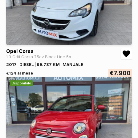
Opel Corsa
1.3 Cdti Corsa 75cv Black Line 5p
2017
DIESEL
99.787 KM
MANUALE
€7.900
€124 al mese
Disponibile