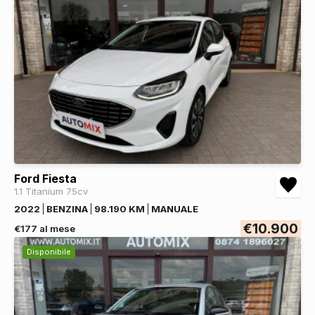
Ford Fiesta
1.1 Titanium 75cv
2022
BENZINA
98.190 KM
MANUALE
€10.900
€177 al mese
Disponibile