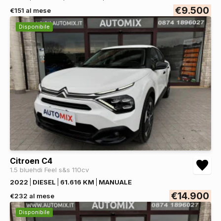
€9.500
€151 al mese
Disponibile
Citroen C4
1.5 bluehdi Feel s&s 110cv
2022
DIESEL
61.616 KM
MANUALE
€14.900
€232 al mese
Disponibile