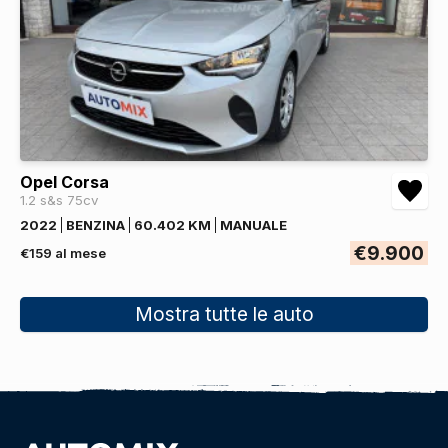
Opel Corsa
1.2 s&s 75cv
2022
BENZINA
60.402 KM
MANUALE
€9.900
€159 al mese
Mostra tutte le auto