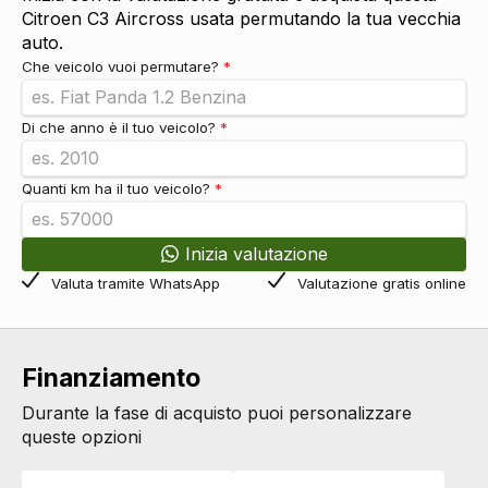
Fissaggi isofix
DI SERIE
Citroen C3 Aircross usata permutando la tua vecchia
Sicurezza
DI SERIE
auto.
Sistema di chiamata d'emergenza
DI SERIE
Che veicolo vuoi permutare?
*
Riconoscimento segnali stradali
DI SERIE
Sistema di assistenza al mantenimento della corsia
DI SERIE
Di che anno è il tuo veicolo?
*
Sistemi di assistenza
Sensore pioggia
DI SERIE
Quanti km ha il tuo veicolo?
*
Inizia valutazione
Valuta tramite WhatsApp
Valutazione gratis online
Finanziamento
Durante la fase di acquisto puoi personalizzare
queste opzioni