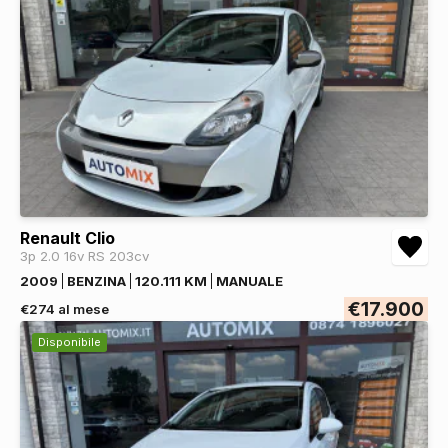
Renault Clio
3p 2.0 16v RS 203cv
2009
BENZINA
120.111 KM
MANUALE
€17.900
€274 al mese
Disponibile