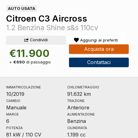
AUTO USATA
Citroen C3 Aircross
1.2 Benzina Shine s&s 110cv
Condividi
Aggiungi ai preferiti
Acquista ora
€11.900
Contattaci
+
€690
di passaggio
IMMATRICOLAZIONE
CHILOMETRAGGIO
10/2019
91.632 km
CAMBIO
TRAZIONE
Manuale
Anteriore
MARCE
ALIMENTAZIONE
6
Benzina
POTENZA
CILINDRATA
81 kW / 110 CV
1.199 cc