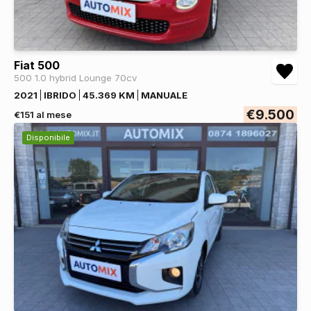
Fiat 500
500 1.0 hybrid Lounge 70cv
2021
IBRIDO
45.369 KM
MANUALE
€9.500
€151 al mese
Disponibile