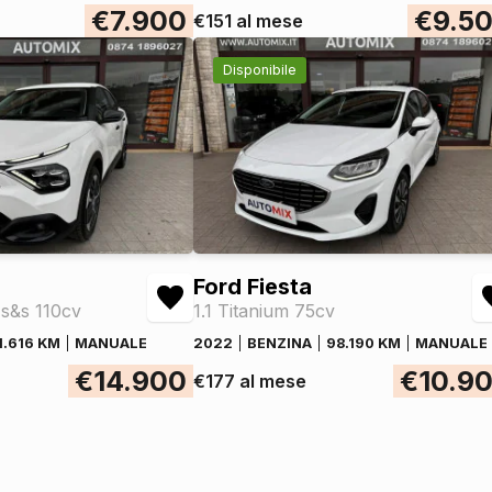
€7.900
€9.5
€151 al mese
Disponibile
Ford Fiesta
 s&s 110cv
1.1 Titanium 75cv
1.616 KM
MANUALE
2022
BENZINA
98.190 KM
MANUALE
€14.900
€10.9
€177 al mese