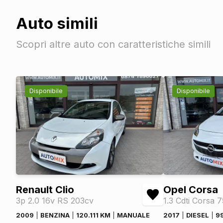
Auto simili
Scopri altre auto con caratteristiche simili
Disponibile
Disponibile
Renault Clio
Opel Corsa
3p 2.0 16v RS 203cv
1.3 Cdti Corsa 
2009
BENZINA
120.111 KM
MANUALE
2017
DIESEL
9