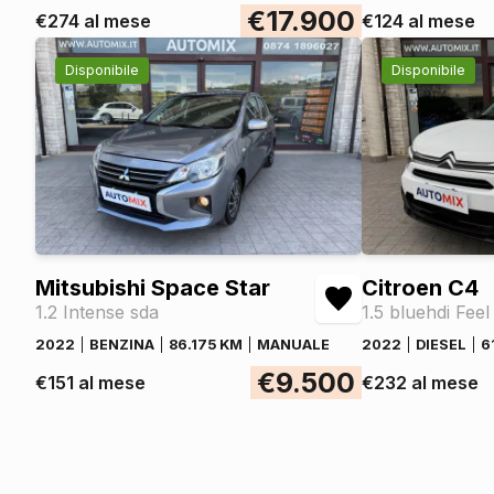
€17.900
€274 al mese
€124 al mese
Disponibile
Disponibile
Mitsubishi Space Star
Citroen C4
1.2 Intense sda
1.5 bluehdi Feel
2022
BENZINA
86.175 KM
MANUALE
2022
DIESEL
6
€9.500
€151 al mese
€232 al mese