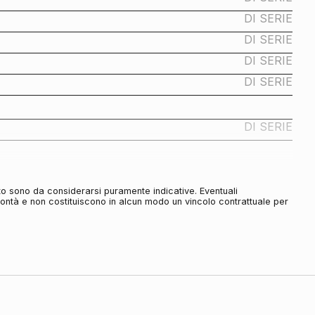
DI SERIE
DI SERIE
DI SERIE
DI SERIE
DI SERIE
DI SERIE
to sono da considerarsi puramente indicative. Eventuali
DI SERIE
olontà e non costituiscono in alcun modo un vincolo contrattuale per
DI SERIE
DI SERIE
DI SERIE