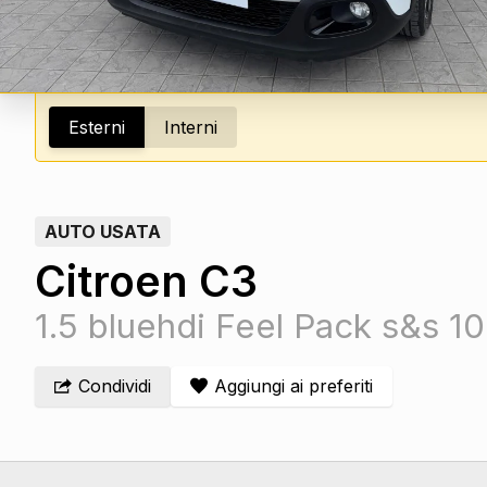
Esterni
Interni
AUTO USATA
Citroen C3
1.5 bluehdi Feel Pack s&s 
Condividi
Aggiungi ai preferiti