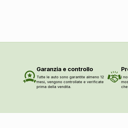
Controllo della frenata
Airbag frontali
Airbag laterali
Airbag a tendina
Controllo della stabilità
Regolatore di velocità - cruise control
Indicatore pressione pneumatici
Sistema di riconoscimento stanchezza guidatore
Garanzia e controllo
Pr
Assistente alla frenata
Tutte le auto sono garantite almeno 12
I no
Assistente per partenze in salita
mesi, vengono controllate e verificate
mos
Fissaggi isofix
prima della vendita.
che
Sicurezza
Riconoscimento segnali stradali
Vetri
Alzacristalli elettrici