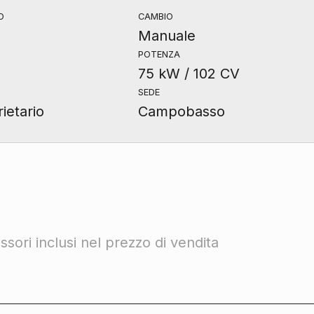
O
CAMBIO
Manuale
POTENZA
75 kW / 102 CV
SEDE
ietario
Campobasso
sori inclusi nel prezzo di vendita