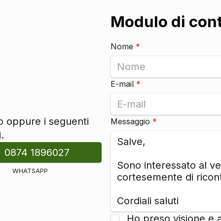
Modulo di con
Nome
*
E-mail
*
to oppure i seguenti
Messaggio
*
.
0874 1896027
WHATSAPP
Ho preso visione e 