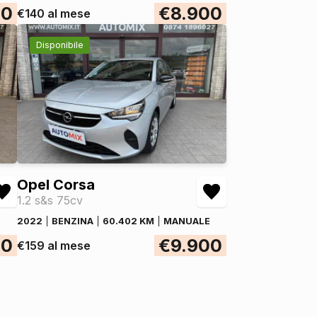
00
€8.900
€140 al mese
Disponibile
Opel Corsa
1.2 s&s 75cv
2022
BENZINA
60.402 KM
MANUALE
00
€9.900
€159 al mese