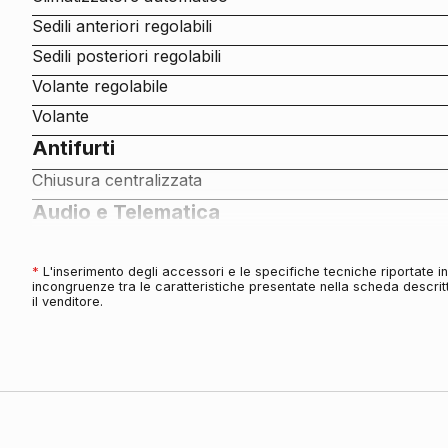
Sedili anteriori regolabili
Sedili posteriori regolabili
Volante regolabile
Volante
Antifurti
Chiusura centralizzata
Audio e Telematica
Impianto audio con touchscreen
Altoparlanti 6
*
L'inserimento degli accessori e le specifiche tecniche riportate 
incongruenze tra le caratteristiche presentate nella scheda descritt
Computer di bordo
il venditore.
Connettività
Presa 12v aggiuntiva
Esterni
Personalizzazione colori esterni