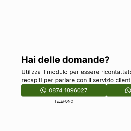
Maniglie esterne in tinta
Specchietti retrovisori colorati
Specchietti retrovisori elettrici - riscaldabili
Copriruota
Fari
Fari a led
Hai delle domande?
Fendinebbia
Luci diurne
Utilizza il modulo per essere ricontatta
Interni
recapiti per parlare con il servizio clienti
Interni in tessuto
0874 1896027
Poggiatesta
TELEFONO
Poggiatesta posteriori
Sicurezza
Abs