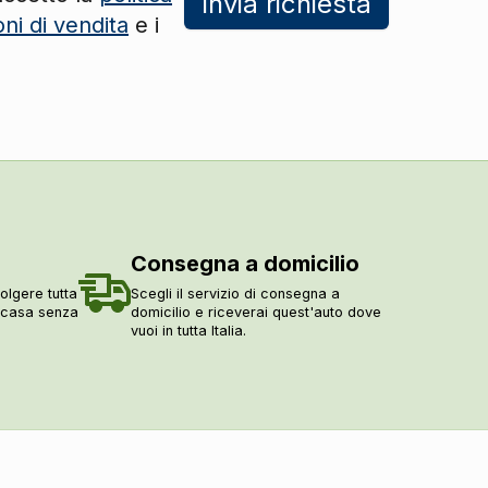
Invia richiesta
DI SERIE
oni di vendita
e i
DI SERIE
DI SERIE
DI SERIE
DI SERIE
DI SERIE
DI SERIE
DI SERIE
Consegna a domicilio
DI SERIE
olgere tutta
Scegli il servizio di consegna a
DI SERIE
a casa senza
domicilio e riceverai quest'auto dove
DI SERIE
vuoi in tutta Italia.
DI SERIE
DI SERIE
DI SERIE