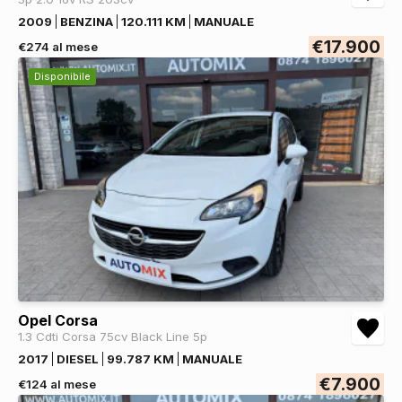
2009
BENZINA
120.111 KM
MANUALE
€17.900
€274 al mese
Disponibile
Opel Corsa
1.3 Cdti Corsa 75cv Black Line 5p
2017
DIESEL
99.787 KM
MANUALE
€7.900
€124 al mese