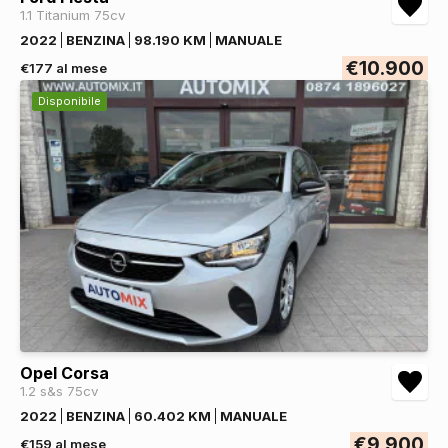
1.1 Titanium 75cv
2022
BENZINA
98.190 KM
MANUALE
€10.900
€177 al mese
Disponibile
Opel Corsa
1.2 s&s 75cv
2022
BENZINA
60.402 KM
MANUALE
€9.900
€159 al mese