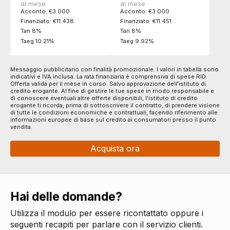
al mese
al mese
Acconto: €3.000
Acconto: €3.000
Finanziato: €11.438
Finanziato: €11.451
Tan 8%
Tan 8%
Taeg 10.21%
Taeg 9.92%
Messaggio pubblicitario con finalità promozionale. I valori in tabella sono
indicativi e IVA inclusa. La rata finanziaria è comprensiva di spese RID.
Offerta valida per il mese in corso. Salvo approvazione dell'istituto di
credito erogante. Al fine di gestire le tue spese in modo responsabile e
di conoscere eventuali altre offerte disponibili, l'istituto di credito
erogante ti ricorda, prima di sottoscrivere il contratto, di prendere visione
di tutte le condizioni economiche e contrattuali, facendo riferimento alle
informazioni europee di base sul credito ai consumatori presso il punto
vendita.
Acquista ora
Hai delle domande?
Utilizza il modulo per essere ricontattato oppure i
seguenti recapiti per parlare con il servizio clienti.