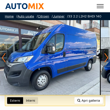
Home
/
Auto usate
/
Citroen
/
Jumper
/
33 2.2 L2H2 BHDI 140
Esterni
Interni
Apri galleria