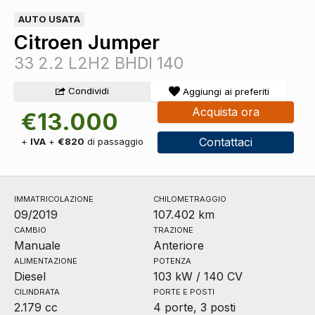
AUTO USATA
Citroen Jumper
33 2.2 L2H2 BHDI 140
Condividi
Aggiungi ai preferiti
Acquista ora
€13.000
Contattaci
+
IVA
+
€820
di passaggio
IMMATRICOLAZIONE
CHILOMETRAGGIO
09/2019
107.402 km
CAMBIO
TRAZIONE
Manuale
Anteriore
ALIMENTAZIONE
POTENZA
Diesel
103 kW / 140 CV
CILINDRATA
PORTE E POSTI
2.179 cc
4 porte, 3 posti