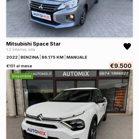
Mitsubishi Space Star
1.2 Intense sda
2022
BENZINA
86.175 KM
MANUALE
€9.500
€151 al mese
Disponibile