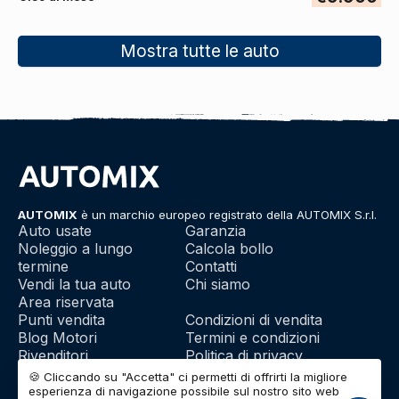
Mostra tutte le auto
AUTOMIX
è un marchio europeo registrato della AUTOMIX S.r.l.
Auto usate
Garanzia
Noleggio a lungo
Calcola bollo
termine
Contatti
Vendi la tua auto
Chi siamo
Area riservata
Punti vendita
Condizioni di vendita
Blog Motori
Termini e condizioni
Rivenditori
Politica di privacy
Franchising
Utilizzo dei cookie
🍪 Cliccando su "Accetta" ci permetti di offrirti la migliore
esperienza di navigazione possibile sul nostro sito web