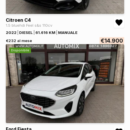
Citroen C4
1.5 bluehdi Feel s&s 110cv
2022
DIESEL
61.616 KM
MANUALE
€14.900
€232 al mese
Disponibile
Ford Fiesta