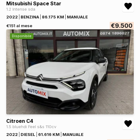
Mitsubishi Space Star
1.2 Intense sda
2022
BENZINA
86.175 KM
MANUALE
€9.500
€151 al mese
Disponibile
Citroen C4
1.5 bluehdi Feel s&s 110cv
2022
DIESEL
61.616 KM
MANUALE