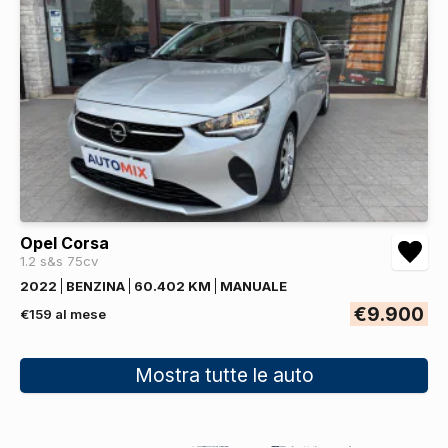
Opel Corsa
1.2 s&s 75cv
2022
BENZINA
60.402 KM
MANUALE
€9.900
€159 al mese
Mostra tutte le auto