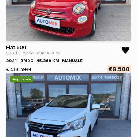
Fiat 500
500 1.0 hybrid Lounge 70cv
2021
IBRIDO
45.369 KM
MANUALE
€9.500
€151 al mese
Disponibile