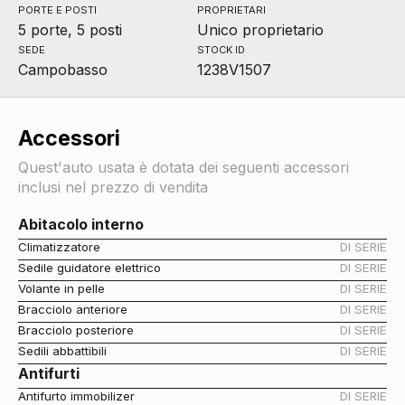
PORTE E POSTI
PROPRIETARI
5 porte, 5 posti
Unico proprietario
SEDE
STOCK ID
Campobasso
1238V1507
Accessori
Quest'auto usata è dotata dei seguenti accessori
inclusi nel prezzo di vendita
Abitacolo interno
Climatizzatore
DI SERIE
Sedile guidatore elettrico
DI SERIE
Volante in pelle
DI SERIE
Bracciolo anteriore
DI SERIE
Bracciolo posteriore
DI SERIE
Sedili abbattibili
DI SERIE
Antifurti
Antifurto immobilizer
DI SERIE