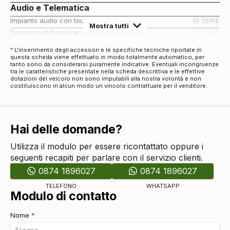
Audio e Telematica
Impianto audio con touchscreen
DI SERIE
Mostra tutti
Display multifunzione
DI SERIE
Cerchi
*
L'inserimento degli accessori e le specifiche tecniche riportate in
questa scheda viene effettuato in modo totalmente automatico, per
Cerchi in lega da 18
DI SERIE
tanto sono da considerarsi puramente indicative. Eventuali incongruenze
Connettività
tra le caratteristiche presentate nella scheda descrittiva e le effettive
dotazioni del veicolo non sono imputabili alla nostra volontà e non
Connessione ios - android
DI SERIE
costituiscono in alcun modo un vincolo contrattuale per il venditore.
Esterni
Specchietti retrovisori elettrici
DI SERIE
Specchietti retrovisori elettrici - riscaldabili
DI SERIE
Hai delle domande?
Barre sul tetto
DI SERIE
Tergicristalli
DI SERIE
Utilizza il modulo per essere ricontattato oppure i
seguenti recapiti per parlare con il servizio clienti.
Fari
0874 1896027
0874 1896027
Fari a led
DI SERIE
Fari posteriori a led
DI SERIE
TELEFONO
WHATSAPP
Modulo di contatto
Fari automatici
DI SERIE
Interni
Nome
*
Interni in eco-pelle
DI SERIE