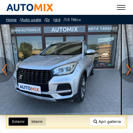
Home
/
Auto usate
/
Dr
/
dr4
/
1.5 116cv
Esterni
Interni
Apri galleria