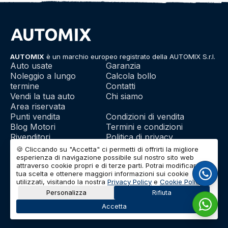
AUTOMIX
è un marchio europeo registrato della AUTOMIX S.r.l.
Auto usate
Garanzia
Noleggio a lungo
Calcola bollo
termine
Contatti
Vendi la tua auto
Chi siamo
Area riservata
Punti vendita
Condizioni di vendita
Blog Motori
Termini e condizioni
Rivenditori
Politica di privacy
Franchising
Utilizzo dei cookie
🍪 Cliccando su "Accetta" ci permetti di offrirti la migliore
esperienza di navigazione possibile sul nostro sito web
attraverso cookie propri e di terze parti. Potrai modificare la
tua scelta e ottenere maggiori informazioni sui cookie
© 2026 | AUTOMIX S.r.l. | Partita IVA: IT01732290703 | Capitale
utilizzati, visitando la nostra
Privacy Policy
e
Cookie Policy
.
Sociale: Euro 10.000 i.v.
Personalizza
Rifiuta
Accetta