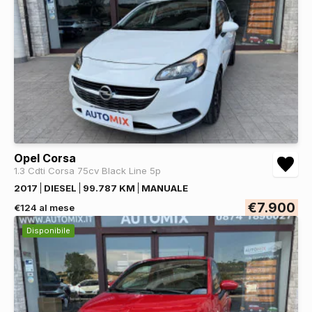
Opel Corsa
1.3 Cdti Corsa 75cv Black Line 5p
2017
DIESEL
99.787 KM
MANUALE
€7.900
€124 al mese
Disponibile