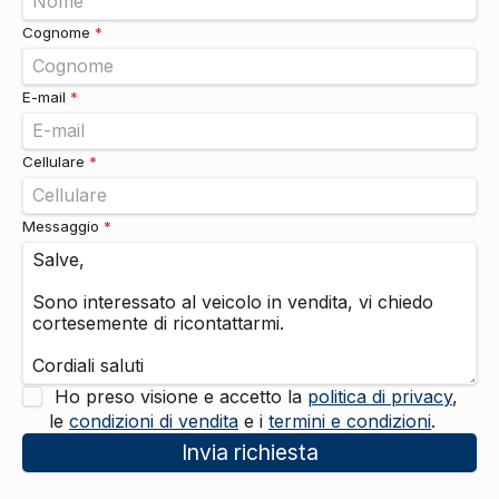
Vetri
Alzacristalli elettrici
DI SERIE
Cognome
*
E-mail
*
Cellulare
*
Messaggio
*
Ho preso visione e accetto la
politica di privacy
,
le
condizioni di vendita
e i
termini e condizioni
.
Invia richiesta