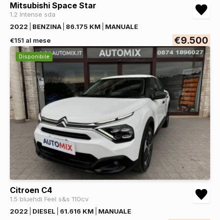
Mitsubishi Space Star
1.2 Intense sda
2022
BENZINA
86.175 KM
MANUALE
€9.500
€151 al mese
Disponibile
Citroen C4
1.5 bluehdi Feel s&s 110cv
2022
DIESEL
61.616 KM
MANUALE