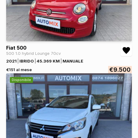
Fiat 500
500 1.0 hybrid Lounge 70cv
2021
IBRIDO
45.369 KM
MANUALE
€9.500
€151 al mese
Disponibile