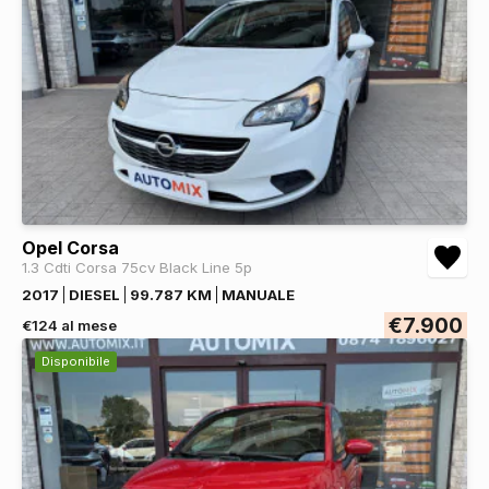
Opel Corsa
1.3 Cdti Corsa 75cv Black Line 5p
2017
DIESEL
99.787 KM
MANUALE
€7.900
€124 al mese
Disponibile