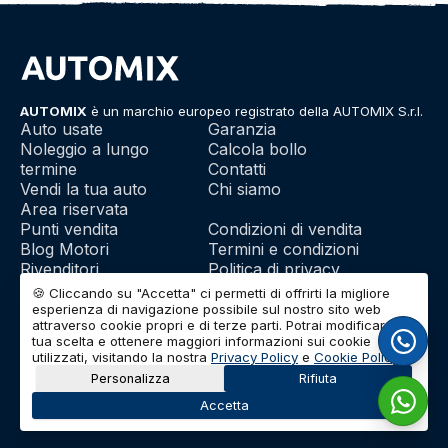
AUTOMIX
è un marchio europeo registrato della AUTOMIX S.r.l.
Auto usate
Garanzia
Noleggio a lungo
Calcola bollo
termine
Contatti
Vendi la tua auto
Chi siamo
Area riservata
Punti vendita
Condizioni di vendita
Blog Motori
Termini e condizioni
Rivenditori
Politica di privacy
Franchising
Utilizzo dei cookie
🍪 Cliccando su "Accetta" ci permetti di offrirti la migliore
esperienza di navigazione possibile sul nostro sito web
attraverso cookie propri e di terze parti. Potrai modificare la
tua scelta e ottenere maggiori informazioni sui cookie
© 2026 | AUTOMIX S.r.l. | Partita IVA: IT01732290703 | Capitale
utilizzati, visitando la nostra
Privacy Policy
e
Cookie Policy
.
Sociale: Euro 10.000 i.v.
Personalizza
Rifiuta
Accetta