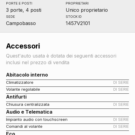
PORTE E POSTI
PROPRIETARI
3 porte, 4 posti
Unico proprietario
SEDE
STOCK ID
Campobasso
1457V2101
Accessori
Quest'auto usata è dotata dei seguenti accessori
inclusi nel prezzo di vendita
Abitacolo interno
Climatizzatore
DI SERIE
Volante regolabile
DI SERIE
Antifurti
Chiusura centralizzata
DI SERIE
Audio e Telematica
Impianto audio con touchscreen
DI SERIE
Comandi al volante
DI SERIE
Eco