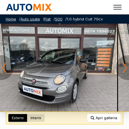
Home
/
Auto usate
/
Fiat
/
500
/
1.0 hybrid Cult 70cv
Esterni
Interni
Apri galleria