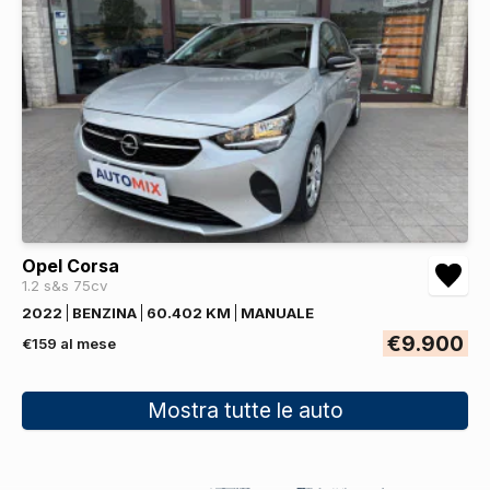
Opel Corsa
1.2 s&s 75cv
2022
BENZINA
60.402 KM
MANUALE
€9.900
€159 al mese
Mostra tutte le auto