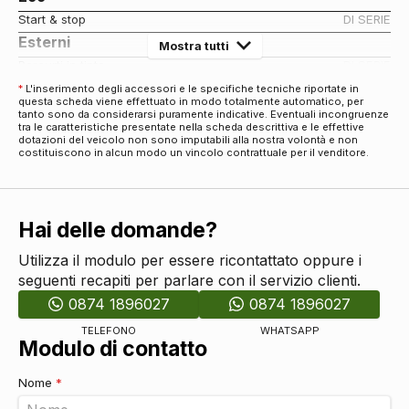
Start & stop
DI SERIE
Esterni
Mostra tutti
Paraurti in tinta
DI SERIE
Specchietti retrovisori colorati
DI SERIE
*
L'inserimento degli accessori e le specifiche tecniche riportate in
questa scheda viene effettuato in modo totalmente automatico, per
Specchietti retrovisori elettrici
DI SERIE
tanto sono da considerarsi puramente indicative. Eventuali incongruenze
Copriruota
tra le caratteristiche presentate nella scheda descrittiva e le effettive
DI SERIE
dotazioni del veicolo non sono imputabili alla nostra volontà e non
Interni
costituiscono in alcun modo un vincolo contrattuale per il venditore.
Interni in tessuto
DI SERIE
Sicurezza
Airbag
DI SERIE
Hai delle domande?
Airbag guida
DI SERIE
Utilizza il modulo per essere ricontattato oppure i
Airbag laterali
DI SERIE
seguenti recapiti per parlare con il servizio clienti.
Airbag a tendina
DI SERIE
0874 1896027
0874 1896027
Servosterzo
DI SERIE
Esc / electronic stability control
DI SERIE
TELEFONO
WHATSAPP
Modulo di contatto
Indicatore pressione pneumatici
DI SERIE
Airbag ginocchia
DI SERIE
Nome
*
Limitatore di velocità
DI SERIE