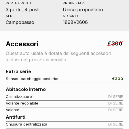
PORTE E POSTI
PROPRIETARI
3 porte, 4 posti
Unico proprietario
SEDE
STOCK ID
Campobasso
1898V2606
Accessori
€300
Quest'auto usata è dotata dei seguenti accessori
inclusi nel prezzo di vendita
Extra serie
Sensori parcheggio posteriori
€300
Abitacolo interno
Climatizzatore
DI SERIE
Volante regolabile
DI SERIE
Volante
DI SERIE
Antifurti
Chiusura centralizzata
DI SERIE