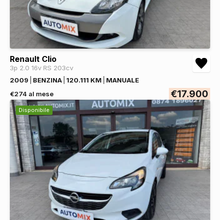
Renault Clio
3p 2.0 16v RS 203cv
2009
BENZINA
120.111 KM
MANUALE
€17.900
€274 al mese
Disponibile