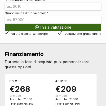
Airbag a tendina
DI SERIE
Servosterzo
DI SERIE
Esc / electronic stability control
DI SERIE
Quanti km ha il tuo veicolo?
*
Regolatore di velocità - cruise control
DI SERIE
Indicatore pressione pneumatici
DI SERIE
Inizia valutazione
Airbag ginocchia
DI SERIE
Limitatore di velocità
DI SERIE
Valuta tramite WhatsApp
Valutazione gratis online
Vetri
Alzacristalli elettrici
DI SERIE
Finanziamento
Durante la fase di acquisto puoi personalizzare
queste opzioni
36 MESI
48 MESI
€268
€209
al mese
al mese
Acconto: €2.000
Acconto: €2.000
Finanziato: €8.553
Finanziato: €8.566