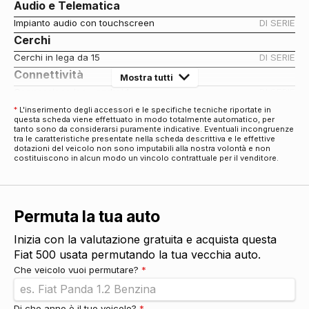
Audio e Telematica
Impianto audio con touchscreen
DI SERIE
Cerchi
Cerchi in lega da 15
DI SERIE
Connettività
Mostra tutti
Connessione ios - android
DI SERIE
Eco
*
L'inserimento degli accessori e le specifiche tecniche riportate in
questa scheda viene effettuato in modo totalmente automatico, per
Start & stop
DI SERIE
tanto sono da considerarsi puramente indicative. Eventuali incongruenze
tra le caratteristiche presentate nella scheda descrittiva e le effettive
Esterni
dotazioni del veicolo non sono imputabili alla nostra volontà e non
costituiscono in alcun modo un vincolo contrattuale per il venditore.
Paraurti in tinta
DI SERIE
Specchietti retrovisori elettrici
DI SERIE
Specchietti retrovisori elettrici - riscaldabili
DI SERIE
Fari
Permuta la tua auto
Luci diurne
DI SERIE
Inizia con la valutazione gratuita e acquista questa
Sicurezza
Fiat 500 usata permutando la tua vecchia auto.
Airbag
DI SERIE
Che veicolo vuoi permutare?
*
Airbag guida
DI SERIE
Airbag laterali
DI SERIE
Di che anno è il tuo veicolo?
*