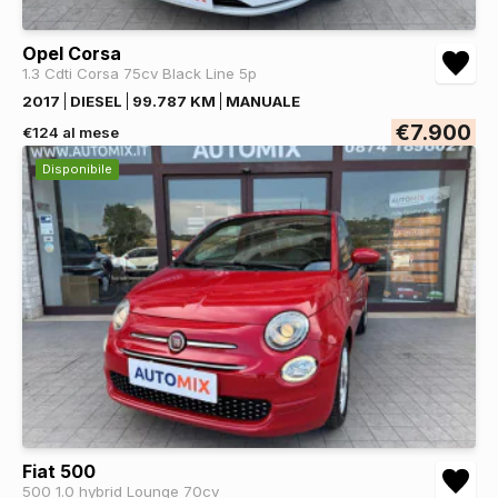
Opel Corsa
1.3 Cdti Corsa 75cv Black Line 5p
2017
DIESEL
99.787 KM
MANUALE
€7.900
€124 al mese
Disponibile
Fiat 500
500 1.0 hybrid Lounge 70cv