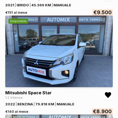
2021
IBRIDO
45.369 KM
MANUALE
€9.500
€151 al mese
Disponibile
Mitsubishi Space Star
1.2 Intense
2022
BENZINA
79.818 KM
MANUALE
€8.900
€140 al mese