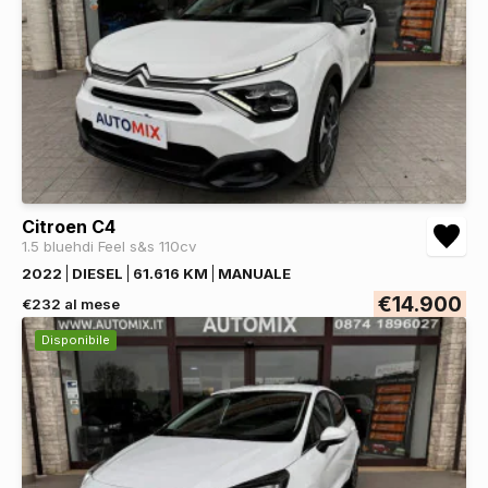
Citroen C4
1.5 bluehdi Feel s&s 110cv
2022
DIESEL
61.616 KM
MANUALE
€14.900
€232 al mese
Disponibile