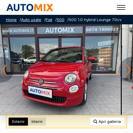
Home
/
Auto usate
/
Fiat
/
500
/
500 1.0 hybrid Lounge 70cv
Esterni
Interni
Apri galleria