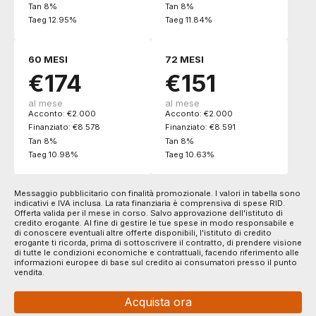
Tan 8%
Tan 8%
Taeg 12.95%
Taeg 11.84%
60 MESI
72 MESI
€174
€151
al mese
al mese
Acconto: €2.000
Acconto: €2.000
Finanziato: €8.578
Finanziato: €8.591
Tan 8%
Tan 8%
Taeg 10.98%
Taeg 10.63%
Messaggio pubblicitario con finalità promozionale. I valori in tabella sono
indicativi e IVA inclusa. La rata finanziaria è comprensiva di spese RID.
Offerta valida per il mese in corso. Salvo approvazione dell'istituto di
credito erogante. Al fine di gestire le tue spese in modo responsabile e
di conoscere eventuali altre offerte disponibili, l'istituto di credito
erogante ti ricorda, prima di sottoscrivere il contratto, di prendere visione
di tutte le condizioni economiche e contrattuali, facendo riferimento alle
informazioni europee di base sul credito ai consumatori presso il punto
vendita.
Acquista ora