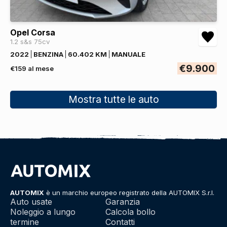
Opel Corsa
1.2 s&s 75cv
2022
BENZINA
60.402 KM
MANUALE
€9.900
€159 al mese
Mostra tutte le auto
AUTOMIX
è un marchio europeo registrato della AUTOMIX S.r.l.
Auto usate
Garanzia
Noleggio a lungo
Calcola bollo
termine
Contatti