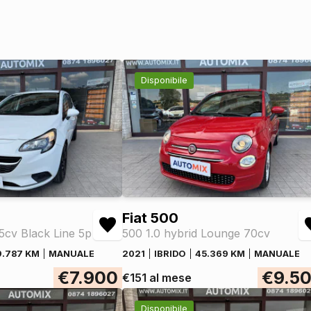
Disponibile
Fiat 500
75cv Black Line 5p
500 1.0 hybrid Lounge 70cv
9.787 KM
MANUALE
2021
IBRIDO
45.369 KM
MANUALE
€7.900
€9.5
€151 al mese
Disponibile