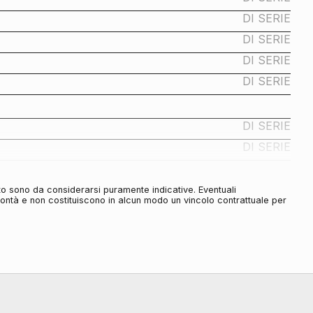
DI SERIE
DI SERIE
DI SERIE
DI SERIE
DI SERIE
DI SERIE
to sono da considerarsi puramente indicative. Eventuali
DI SERIE
olontà e non costituiscono in alcun modo un vincolo contrattuale per
DI SERIE
DI SERIE
DI SERIE