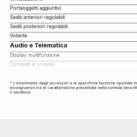
Portaoggetti aggiuntivi
Sedili anteriori regolabili
Sedili posteriori regolabili
Volante
Audio e Telematica
Display multifunzione
Comandi al volante
Cerchi
Cerchi in lega da 16
*
L'inserimento degli accessori e le specifiche tecniche riportate 
incongruenze tra le caratteristiche presentate nella scheda descritt
Connettività
il venditore.
Presa 12v aggiuntiva
Connessione ios - android
Eco
Start & stop