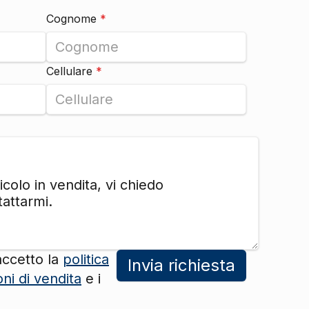
Cognome
*
DI SERIE
DI SERIE
DI SERIE
Cellulare
*
DI SERIE
accetto la
politica
Invia richiesta
oni di vendita
e i