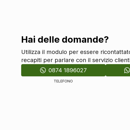
Cinture di sicurezza
Riconoscimento segnali stradali
Freno a mano elettrico
Vetri
Hai delle domande?
Alzacristalli elettrici anteriori e posteriori
Utilizza il modulo per essere ricontatta
recapiti per parlare con il servizio clienti
0874 1896027
TELEFONO