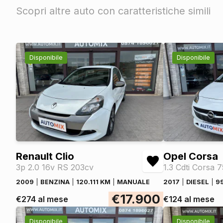
Scopri altre auto con caratteristiche simili
Disponibile
Disponibile
Renault Clio
Opel Corsa
3p 2.0 16v RS 203cv
1.3 Cdti Corsa 
2009
BENZINA
120.111 KM
MANUALE
2017
DIESEL
9
€17.900
€274 al mese
€124 al mese
Disponibile
Disponibile