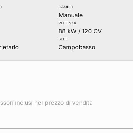
O
CAMBIO
Manuale
POTENZA
88 kW / 120 CV
SEDE
ietario
Campobasso
sori inclusi nel prezzo di vendita