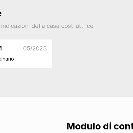
e
ndicazioni della casa costruttrice
M
05/2023
dinario
Modulo di con