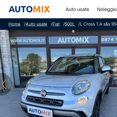
Auto usate
Noleggio
Home
/
Auto usate
/
Fiat
/
500L
/
L Cross 1.4 s&s 9