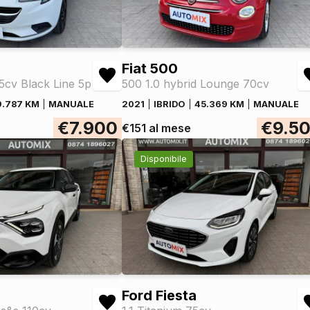
Fiat 500
75cv Black Line 5p
500 1.0 hybrid Lounge 70cv
9.787 KM
MANUALE
2021
IBRIDO
45.369 KM
MANUALE
€7.900
€9.5
€151 al mese
Disponibile
Ford Fiesta