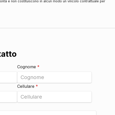
olontà e non costituiscono in alcun modo un vincolo contrattuale per
DI SERIE
DI SERIE
DI SERIE
DI SERIE
tatto
DI SERIE
Cognome
*
DI SERIE
Cellulare
*
DI SERIE
DI SERIE
DI SERIE