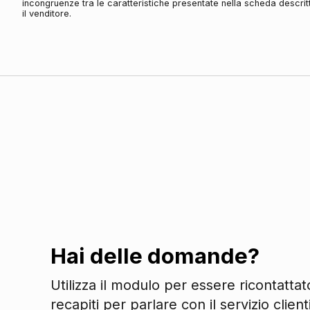
incongruenze tra le caratteristiche presentate nella scheda descritt
Esterni
il venditore.
Specchietti retrovisori elettrici
Specchietti retrovisori in tinta
Fari
Fendinebbia
Fari automatici e sensore pioggia
Interni
Interni in tessuto
Sicurezza
Servosterzo
Regolatore di velocità - cruise control
Hai delle domande?
Vetri
Alzacristalli elettrici
Utilizza il modulo per essere ricontatta
Alzacristalli elettrici posteriori
recapiti per parlare con il servizio clienti