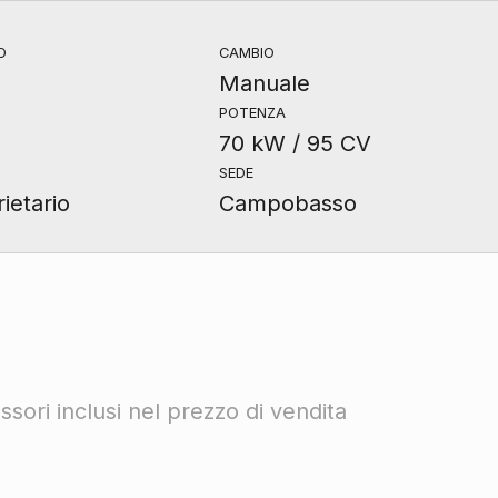
O
CAMBIO
Manuale
POTENZA
70 kW / 95 CV
SEDE
ietario
Campobasso
sori inclusi nel prezzo di vendita