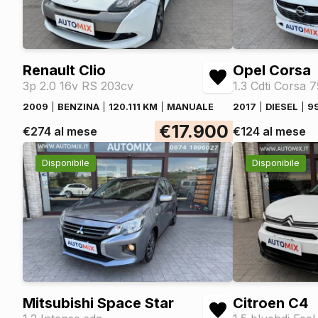
Renault Clio
Opel Corsa
3p 2.0 16v RS 203cv
1.3 Cdti Corsa 
2009
BENZINA
120.111 KM
MANUALE
2017
DIESEL
9
€17.900
€274 al mese
€124 al mese
Disponibile
Disponibile
Mitsubishi Space Star
Citroen C4