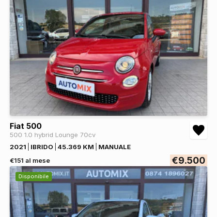
Fiat 500
500 1.0 hybrid Lounge 70cv
2021
IBRIDO
45.369 KM
MANUALE
€9.500
€151 al mese
Disponibile