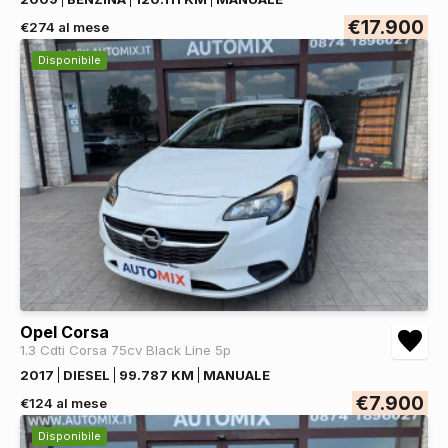
€17.900
€274 al mese
Disponibile
Opel Corsa
1.3 Cdti Corsa 75cv Black Line 5p
2017
DIESEL
99.787 KM
MANUALE
€7.900
€124 al mese
Disponibile