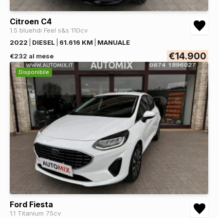
Citroen C4
1.5 bluehdi Feel s&s 110cv
2022
DIESEL
61.616 KM
MANUALE
€14.900
€232 al mese
Disponibile
Ford Fiesta
1.1 Titanium 75cv