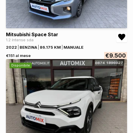
Mitsubishi Space Star
1.2 Intense sda
2022
BENZINA
86.175 KM
MANUALE
€9.500
€151 al mese
Disponibile