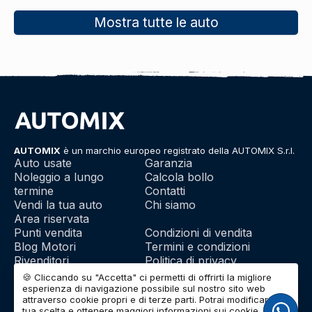
Mostra tutte le auto
AUTOMIX
è un marchio europeo registrato della AUTOMIX S.r.l.
Auto usate
Garanzia
Noleggio a lungo
Calcola bollo
termine
Contatti
Vendi la tua auto
Chi siamo
Area riservata
Punti vendita
Condizioni di vendita
Blog Motori
Termini e condizioni
Rivenditori
Politica di privacy
Franchising
Utilizzo dei cookie
🍪 Cliccando su "Accetta" ci permetti di offrirti la migliore
esperienza di navigazione possibile sul nostro sito web
attraverso cookie propri e di terze parti. Potrai modificare la
tua scelta e ottenere maggiori informazioni sui cookie