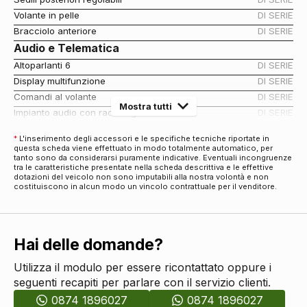
Volante in pelle
DI SERIE
Bracciolo anteriore
DI SERIE
Audio e Telematica
Altoparlanti 6
DI SERIE
Display multifunzione
DI SERIE
Comandi al volante
DI SERIE
Mostra tutti
Impianto audio con radio digitale dab
DI SERIE
Cerchi
*
L'inserimento degli accessori e le specifiche tecniche riportate in
Cerchi in lega da 17
DI SERIE
questa scheda viene effettuato in modo totalmente automatico, per
tanto sono da considerarsi puramente indicative. Eventuali incongruenze
Esterni
tra le caratteristiche presentate nella scheda descrittiva e le effettive
dotazioni del veicolo non sono imputabili alla nostra volontà e non
Paraurti in tinta
DI SERIE
costituiscono in alcun modo un vincolo contrattuale per il venditore.
Specchietti retrovisori elettrici
DI SERIE
Spoiler posteriore
DI SERIE
Fari
Hai delle domande?
Fendinebbia
DI SERIE
Fari automatici e sensore pioggia
DI SERIE
Utilizza il modulo per essere ricontattato oppure i
Luci diurne
DI SERIE
seguenti recapiti per parlare con il servizio clienti.
Interni
0874 1896027
0874 1896027