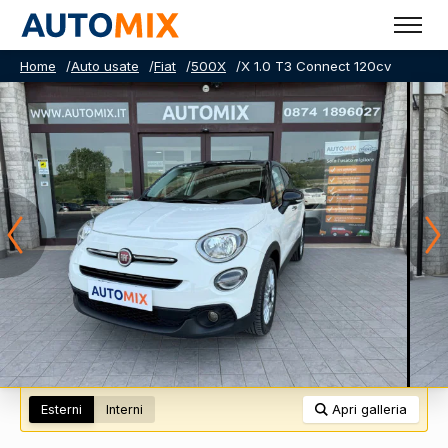
Home
/
Auto usate
/
Fiat
/
500X
/
X 1.0 T3 Connect 120cv
Esterni
Interni
Apri galleria