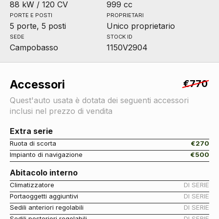
88 kW / 120 CV
999 cc
PORTE E POSTI
PROPRIETARI
5 porte, 5 posti
Unico proprietario
SEDE
STOCK ID
Campobasso
1150V2904
Accessori
€770
Quest'auto usata è dotata dei seguenti accessori
inclusi nel prezzo di vendita
Extra serie
Ruota di scorta
€270
Impianto di navigazione
€500
Abitacolo interno
Climatizzatore
DI SERIE
Portaoggetti aggiuntivi
DI SERIE
Sedili anteriori regolabili
DI SERIE
Sedili posteriori regolabili
DI SERIE