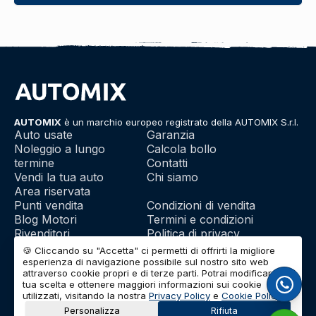
AUTOMIX
è un marchio europeo registrato della AUTOMIX S.r.l.
Auto usate
Garanzia
Noleggio a lungo
Calcola bollo
termine
Contatti
Vendi la tua auto
Chi siamo
Area riservata
Punti vendita
Condizioni di vendita
Blog Motori
Termini e condizioni
Rivenditori
Politica di privacy
Franchising
Utilizzo dei cookie
🍪 Cliccando su "Accetta" ci permetti di offrirti la migliore
esperienza di navigazione possibile sul nostro sito web
attraverso cookie propri e di terze parti. Potrai modificare la
tua scelta e ottenere maggiori informazioni sui cookie
© 2026 | AUTOMIX S.r.l. | Partita IVA: IT01732290703 | Capitale
utilizzati, visitando la nostra
Privacy Policy
e
Cookie Policy
.
Sociale: Euro 10.000 i.v.
Personalizza
Rifiuta