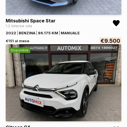
Mitsubishi Space Star
1.2 Intense sda
2022
BENZINA
86.175 KM
MANUALE
€9.500
€151 al mese
Disponibile