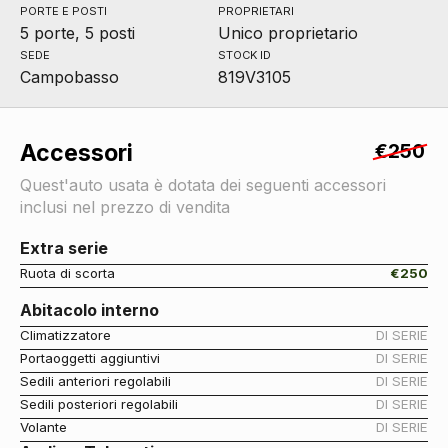
PORTE E POSTI
PROPRIETARI
5 porte, 5 posti
Unico proprietario
SEDE
STOCK ID
Campobasso
819V3105
Accessori
€250
Quest'auto usata è dotata dei seguenti accessori
inclusi nel prezzo di vendita
Extra serie
Ruota di scorta
€250
Abitacolo interno
Climatizzatore
DI SERIE
Portaoggetti aggiuntivi
DI SERIE
Sedili anteriori regolabili
DI SERIE
Sedili posteriori regolabili
DI SERIE
Volante
DI SERIE