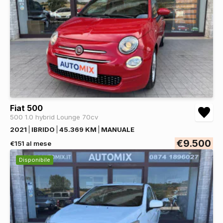
Fiat 500
500 1.0 hybrid Lounge 70cv
2021
IBRIDO
45.369 KM
MANUALE
€9.500
€151 al mese
Disponibile