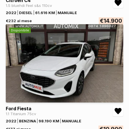
Citroen C4
1.5 bluehdi Feel s&s 110cv
2022
DIESEL
61.616 KM
MANUALE
€14.900
€232 al mese
Disponibile
Ford Fiesta
1.1 Titanium 75cv
2022
BENZINA
98.190 KM
MANUALE
€10.900
€177 al mese