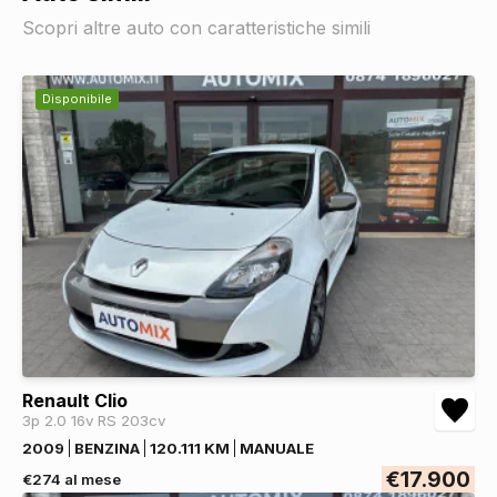
Scopri altre auto con caratteristiche simili
Disponibile
Renault Clio
3p 2.0 16v RS 203cv
2009
BENZINA
120.111 KM
MANUALE
€17.900
€274 al mese