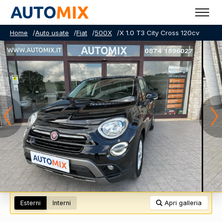
Home
/
Auto usate
/
Fiat
/
500X
/
X 1.0 T3 City Cross 120cv
Esterni
Interni
Apri galleria