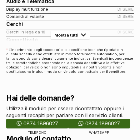
Audio e Telematica
Display multifunzione
DI SERIE
Comandi al volante
DI SERIE
Cerchi
Cerchi in lega da 16
DI SERIE
Mostra tutti
Connettività
Presa 12v aggiuntiva
DI SERIE
*
L'inserimento degli accessori e le specifiche tecniche riportate in
questa scheda viene effettuato in modo totalmente automatico, per
Connessione ios - android
DI SERIE
tanto sono da considerarsi puramente indicative. Eventuali incongruenze
Eco
tra le caratteristiche presentate nella scheda descrittiva e le effettive
dotazioni del veicolo non sono imputabili alla nostra volontà e non
Start & stop
DI SERIE
costituiscono in alcun modo un vincolo contrattuale per il venditore.
Esterni
Paraurti in tinta
DI SERIE
Kit estetico
DI SERIE
Hai delle domande?
Specchietti retrovisori elettrici
DI SERIE
Specchietti retrovisori in tinta
DI SERIE
Utilizza il modulo per essere ricontattato oppure i
seguenti recapiti per parlare con il servizio clienti.
Spoiler posteriore
DI SERIE
Fari
0874 1896027
0874 1896027
Fendinebbia
DI SERIE
TELEFONO
WHATSAPP
Modulo di contatto
Luci diurne
DI SERIE