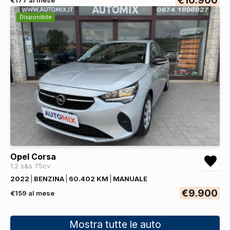
Disponibile
Opel Corsa
1.2 s&s 75cv
2022
BENZINA
60.402 KM
MANUALE
€9.900
€159 al mese
Mostra tutte le auto