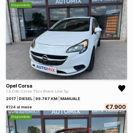
Disponibile
Opel Corsa
1.3 Cdti Corsa 75cv Black Line 5p
2017
DIESEL
99.787 KM
MANUALE
€7.900
€124 al mese
Disponibile