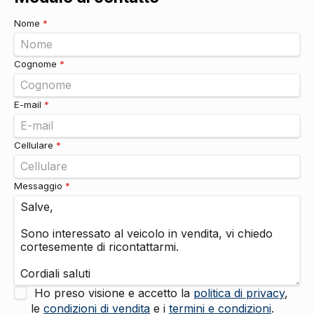
Sicurezza
Nome
*
Airbag
DI SERIE
Airbag laterali
DI SERIE
Regolatore di velocità - cruise control
DI SERIE
Cognome
*
Indicatore pressione pneumatici
DI SERIE
Sicurezza
DI SERIE
E-mail
*
Cinture di sicurezza
DI SERIE
Riconoscimento segnali stradali
DI SERIE
Freno a mano elettrico
DI SERIE
Cellulare
*
Vetri
Alzacristalli elettrici anteriori e posteriori
DI SERIE
Messaggio
*
Ho preso visione e accetto la
politica di privacy
,
le
condizioni di vendita
e i
termini e condizioni
.