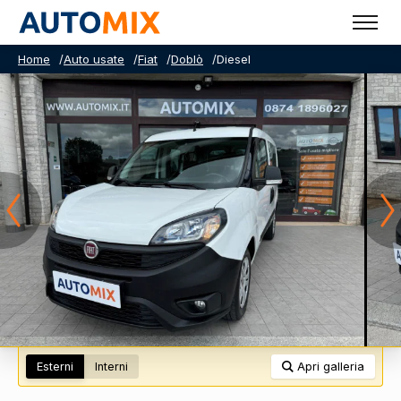
Home
/
Auto usate
/
Fiat
/
Doblò
/
Diesel
Esterni
Interni
Apri galleria