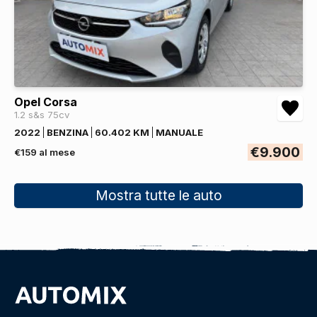
Opel Corsa
1.2 s&s 75cv
2022
BENZINA
60.402 KM
MANUALE
€9.900
€159 al mese
Mostra tutte le auto