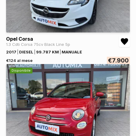
Opel Corsa
1.3 Cdti Corsa 75cv Black Line 5p
2017
DIESEL
99.787 KM
MANUALE
€7.900
€124 al mese
Disponibile