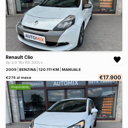
Renault Clio
3p 2.0 16v RS 203cv
2009
BENZINA
120.111 KM
MANUALE
€17.900
€274 al mese
Disponibile