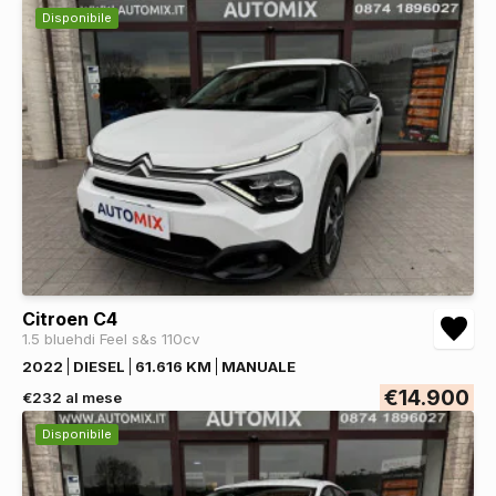
Disponibile
Citroen C4
1.5 bluehdi Feel s&s 110cv
2022
DIESEL
61.616 KM
MANUALE
€14.900
€232 al mese
Disponibile