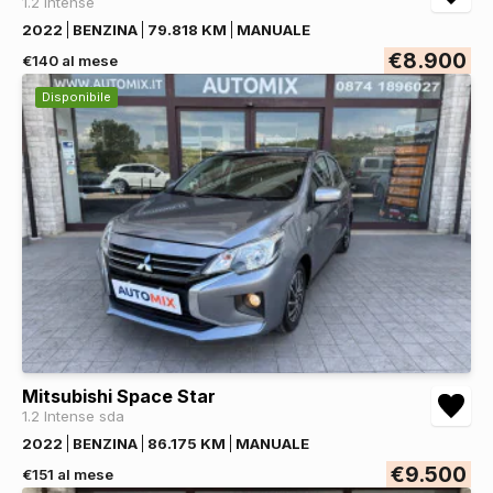
1.2 Intense
2022
BENZINA
79.818 KM
MANUALE
€8.900
€140 al mese
Disponibile
Mitsubishi Space Star
1.2 Intense sda
2022
BENZINA
86.175 KM
MANUALE
€9.500
€151 al mese