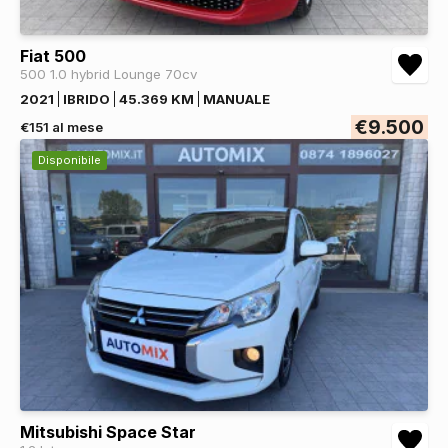
Fiat 500
500 1.0 hybrid Lounge 70cv
2021
IBRIDO
45.369 KM
MANUALE
€9.500
€151 al mese
Disponibile
Mitsubishi Space Star