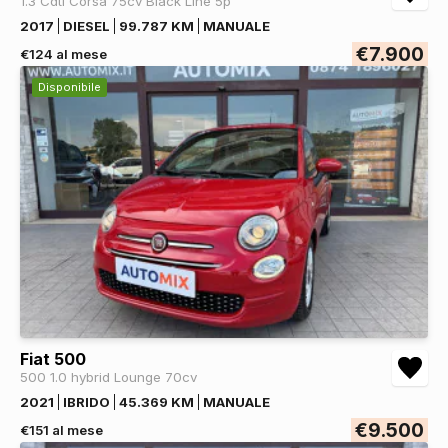
1.3 Cdti Corsa 75cv Black Line 5p
2017
DIESEL
99.787 KM
MANUALE
€7.900
€124 al mese
Disponibile
Fiat 500
500 1.0 hybrid Lounge 70cv
2021
IBRIDO
45.369 KM
MANUALE
€9.500
€151 al mese