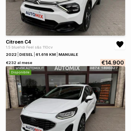
Citroen C4
1.5 bluehdi Feel s&s 110cv
2022
DIESEL
61.616 KM
MANUALE
€14.900
€232 al mese
Disponibile