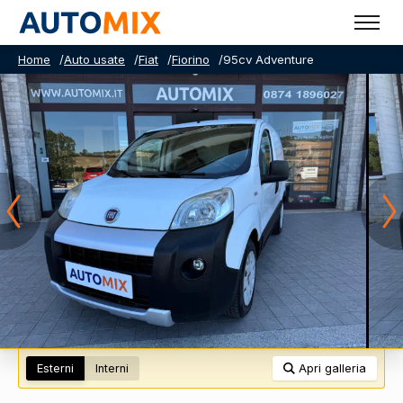
Home
/
Auto usate
/
Fiat
/
Fiorino
/
95cv Adventure
Esterni
Interni
Apri galleria