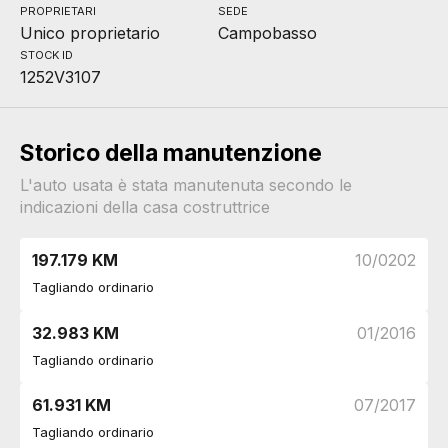
PROPRIETARI
SEDE
Unico proprietario
Campobasso
STOCK ID
1252V3107
Storico della manutenzione
L'auto usata è stata manutenuta secondo le
indicazioni della casa costruttrice
197.179 KM
10/0202
Tagliando ordinario
32.983 KM
01/2016
Tagliando ordinario
61.931 KM
07/2017
Tagliando ordinario