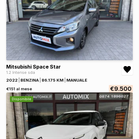
Mitsubishi Space Star
1.2 Intense sda
2022
BENZINA
86.175 KM
MANUALE
€9.500
€151 al mese
Disponibile