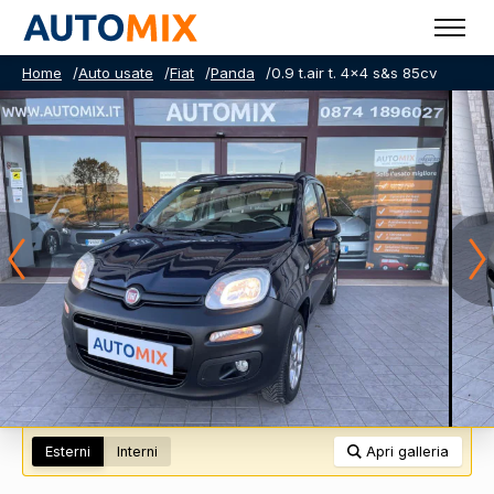
Home
/
Auto usate
/
Fiat
/
Panda
/
0.9 t.air t. 4x4 s&s 85cv
Esterni
Interni
Apri galleria