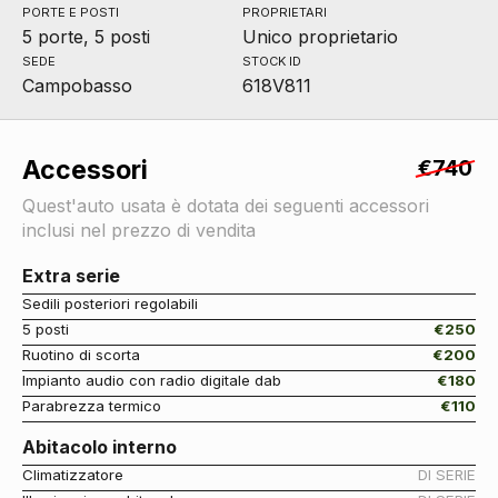
PORTE E POSTI
PROPRIETARI
5 porte, 5 posti
Unico proprietario
SEDE
STOCK ID
Campobasso
618V811
Accessori
€740
Quest'auto usata è dotata dei seguenti accessori
inclusi nel prezzo di vendita
Extra serie
Sedili posteriori regolabili
5 posti
€250
Ruotino di scorta
€200
Impianto audio con radio digitale dab
€180
Parabrezza termico
€110
Abitacolo interno
Climatizzatore
DI SERIE