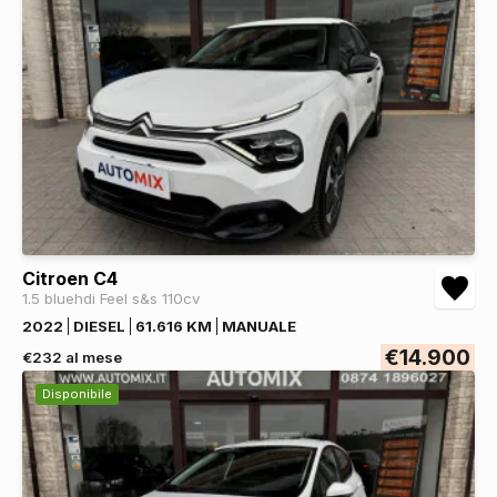
Citroen C4
1.5 bluehdi Feel s&s 110cv
2022
DIESEL
61.616 KM
MANUALE
€14.900
€232 al mese
Disponibile