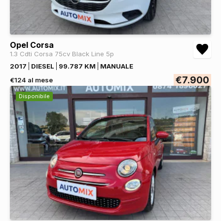
Opel Corsa
1.3 Cdti Corsa 75cv Black Line 5p
2017
DIESEL
99.787 KM
MANUALE
€7.900
€124 al mese
Disponibile