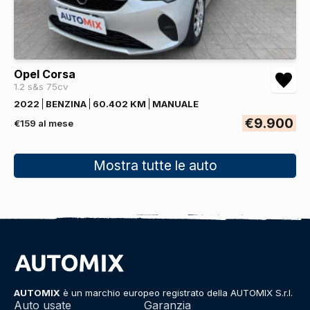
Opel Corsa
1.2 s&s 75cv
2022
BENZINA
60.402 KM
MANUALE
€9.900
€159 al mese
Mostra tutte le auto
AUTOMIX
è un marchio europeo registrato della AUTOMIX S.r.l.
Auto usate
Garanzia