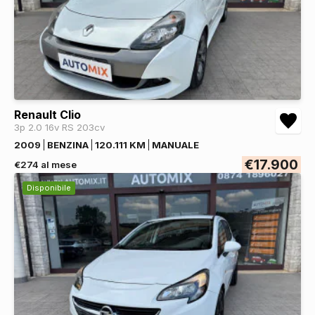
Renault Clio
3p 2.0 16v RS 203cv
2009
BENZINA
120.111 KM
MANUALE
€17.900
€274 al mese
Disponibile