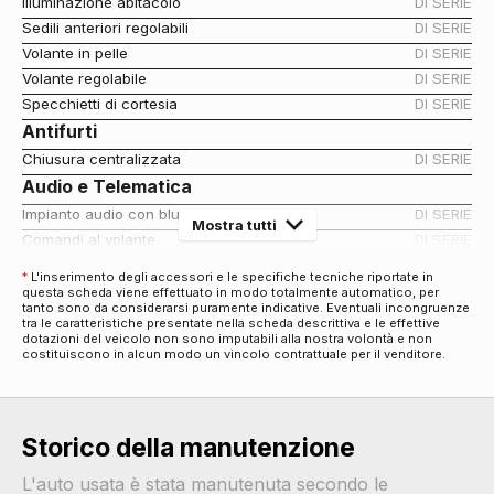
Illuminazione abitacolo
DI SERIE
Sedili anteriori regolabili
DI SERIE
Volante in pelle
DI SERIE
Volante regolabile
DI SERIE
Specchietti di cortesia
DI SERIE
Antifurti
Chiusura centralizzata
DI SERIE
Audio e Telematica
Impianto audio con bluetooth
DI SERIE
Mostra tutti
Comandi al volante
DI SERIE
Cerchi
*
L'inserimento degli accessori e le specifiche tecniche riportate in
questa scheda viene effettuato in modo totalmente automatico, per
Cerchi in lega da 15
DI SERIE
tanto sono da considerarsi puramente indicative. Eventuali incongruenze
Eco
tra le caratteristiche presentate nella scheda descrittiva e le effettive
dotazioni del veicolo non sono imputabili alla nostra volontà e non
Start & stop
DI SERIE
costituiscono in alcun modo un vincolo contrattuale per il venditore.
Esterni
Personalizzazione colori esterni
DI SERIE
Maniglie esterne in tinta
DI SERIE
Storico della manutenzione
Paraurti in tinta
DI SERIE
Specchietti retrovisori elettrici
DI SERIE
L'auto usata è stata manutenuta secondo le