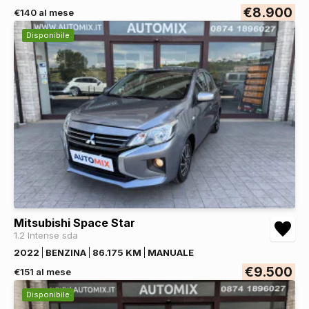
€8.900
€140 al mese
Disponibile
Mitsubishi Space Star
1.2 Intense sda
2022
BENZINA
86.175 KM
MANUALE
€9.500
€151 al mese
Disponibile