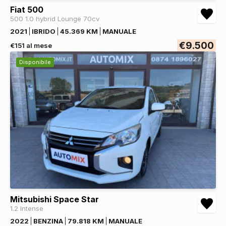
Fiat 500
500 1.0 hybrid Lounge 70cv
2021
IBRIDO
45.369 KM
MANUALE
€9.500
€151 al mese
Disponibile
Mitsubishi Space Star
1.2 Intense
2022
BENZINA
79.818 KM
MANUALE