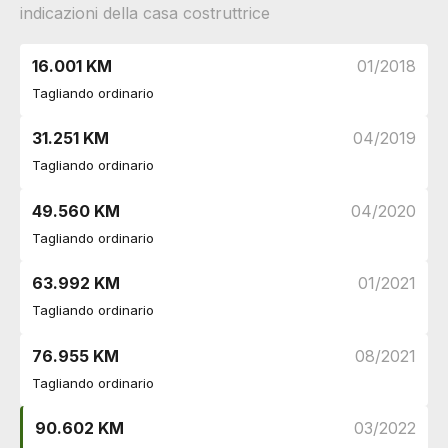
indicazioni della casa costruttrice
Specchietti retrovisori in tinta
DI SERIE
Badge esterno identificativo
DI SERIE
Barre sul tetto
DI SERIE
16.001 KM
01/2018
Fari
Tagliando ordinario
Fendinebbia
DI SERIE
Poggiatesta
31.251 KM
04/2019
Poggiatesta posteriori
DI SERIE
Tagliando ordinario
Sicurezza
Airbag frontali
DI SERIE
49.560 KM
04/2020
Airbag guida
DI SERIE
Tagliando ordinario
Servosterzo
DI SERIE
Esc / electronic stability control
DI SERIE
63.992 KM
01/2021
Indicatore pressione pneumatici
DI SERIE
Tagliando ordinario
Airbag laterali anteriori e posteriori
DI SERIE
Vetri
76.955 KM
08/2021
Alzacristalli elettrici
DI SERIE
Tagliando ordinario
90.602 KM
03/2022