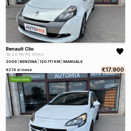
Renault Clio
3p 2.0 16v RS 203cv
2009
BENZINA
120.111 KM
MANUALE
€17.900
€274 al mese
Disponibile