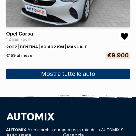
Opel Corsa
1.2 s&s 75cv
2022
BENZINA
60.402 KM
MANUALE
€9.900
€159 al mese
Mostra tutte le auto
AUTOMIX
è un marchio europeo registrato della AUTOMIX S.r.l.
Auto usate
Garanzia