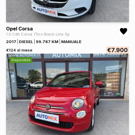
Opel Corsa
1.3 Cdti Corsa 75cv Black Line 5p
2017
DIESEL
99.787 KM
MANUALE
€7.900
€124 al mese
Disponibile