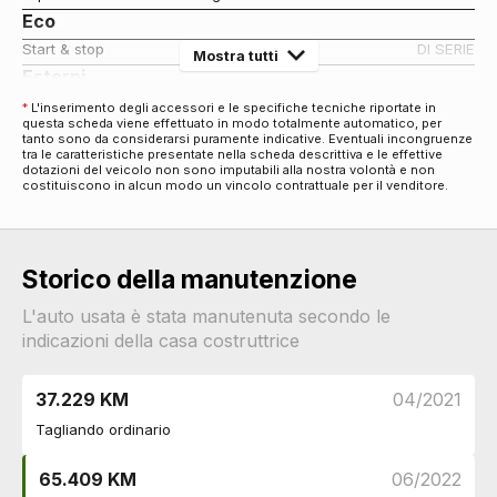
Eco
Start & stop
DI SERIE
Mostra tutti
Esterni
Paraurti in tinta
DI SERIE
*
L'inserimento degli accessori e le specifiche tecniche riportate in
questa scheda viene effettuato in modo totalmente automatico, per
Specchietti retrovisori colorati
DI SERIE
tanto sono da considerarsi puramente indicative. Eventuali incongruenze
Copriruota
tra le caratteristiche presentate nella scheda descrittiva e le effettive
DI SERIE
dotazioni del veicolo non sono imputabili alla nostra volontà e non
Specchietti retrovisori regolabili
DI SERIE
costituiscono in alcun modo un vincolo contrattuale per il venditore.
Sicurezza
Airbag frontali
DI SERIE
Airbag guida
DI SERIE
Storico della manutenzione
Servosterzo
DI SERIE
Controllo della trazione
DI SERIE
L'auto usata è stata manutenuta secondo le
indicazioni della casa costruttrice
Esc / electronic stability control
DI SERIE
Indicatore pressione pneumatici
DI SERIE
Assistente alla frenata
DI SERIE
37.229 KM
04/2021
Assistente per partenze in salita
DI SERIE
Tagliando ordinario
Airbag laterali anteriori e posteriori
DI SERIE
Sicurezza
DI SERIE
65.409 KM
06/2022
Vetri