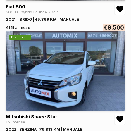
Fiat 500
500 1.0 hybrid Lounge 70cv
2021
IBRIDO
45.369 KM
MANUALE
€9.500
€151 al mese
Disponibile
Mitsubishi Space Star
1.2 Intense
2022
BENZINA
79.818 KM
MANUALE