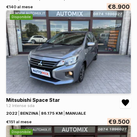
€8.900
€140 al mese
Disponibile
Mitsubishi Space Star
1.2 Intense sda
2022
BENZINA
86.175 KM
MANUALE
€9.500
€151 al mese
Disponibile