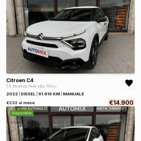
Citroen C4
1.5 bluehdi Feel s&s 110cv
2022
DIESEL
61.616 KM
MANUALE
€14.900
€232 al mese
Disponibile