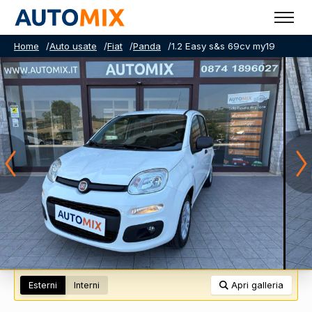
Home
/
Auto usate
/
Fiat
/
Panda
/
1.2 Easy s&s 69cv my19
Esterni
Interni
Apri galleria