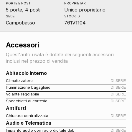
PORTE E POSTI
PROPRIETARI
5 porte, 4 posti
Unico proprietario
SEDE
STOCK ID
Campobasso
761V1104
Accessori
Quest'auto usata è dotata dei seguenti accessori
inclusi nel prezzo di vendita
Abitacolo interno
Climatizzatore
DI SERIE
Illuminazione bagagliaio
DI SERIE
Volante regolabile
DI SERIE
Specchietti di cortesia
DI SERIE
Antifurti
Chiusura centralizzata
DI SERIE
Audio e Telematica
Impianto audio con radio digitale dab
DI SERIE