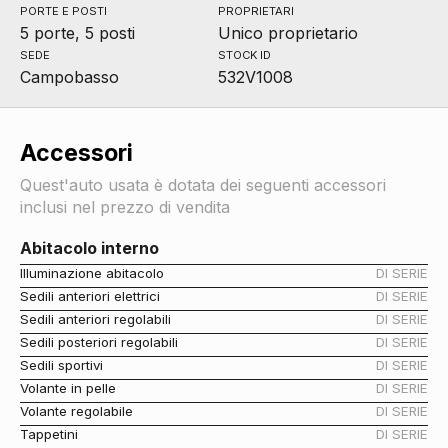
PORTE E POSTI
PROPRIETARI
5 porte, 5 posti
Unico proprietario
SEDE
STOCK ID
Campobasso
532V1008
Accessori
Quest'auto usata è dotata dei seguenti accessori
inclusi nel prezzo di vendita
Abitacolo interno
Illuminazione abitacolo
DI SERIE
Sedili anteriori elettrici
DI SERIE
Sedili anteriori regolabili
DI SERIE
Sedili posteriori regolabili
DI SERIE
Sedili sportivi
DI SERIE
Volante in pelle
DI SERIE
Volante regolabile
DI SERIE
Tappetini
DI SERIE