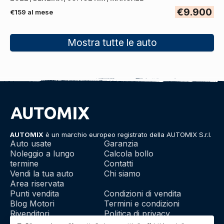
€9.900
€159 al mese
Mostra tutte le auto
AUTOMIX
è un marchio europeo registrato della AUTOMIX S.r.l.
Auto usate
Garanzia
Noleggio a lungo
Calcola bollo
termine
Contatti
Vendi la tua auto
Chi siamo
Area riservata
Punti vendita
Condizioni di vendita
Blog Motori
Termini e condizioni
Rivenditori
Politica di privacy
Franchising
Utilizzo dei cookie