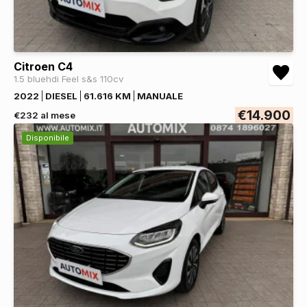
Citroen C4
1.5 bluehdi Feel s&s 110cv
2022
DIESEL
61.616 KM
MANUALE
€14.900
€232 al mese
Disponibile