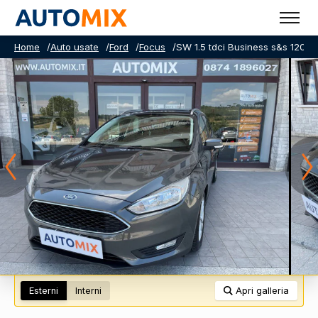
Home
/
Auto usate
/
Ford
/
Focus
/
SW 1.5 tdci Business s&s 120cv
Esterni
Interni
Apri galleria