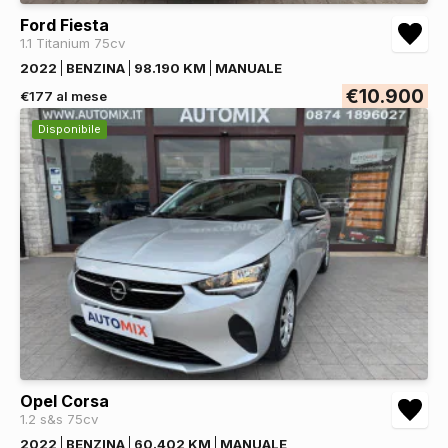
Ford Fiesta
1.1 Titanium 75cv
2022
BENZINA
98.190 KM
MANUALE
€10.900
€177 al mese
Disponibile
Opel Corsa
1.2 s&s 75cv
2022
BENZINA
60.402 KM
MANUALE