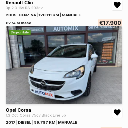
Renault Clio
3p 2.0 16v RS 203cv
2009
BENZINA
120.111 KM
MANUALE
€17.900
€274 al mese
Disponibile
Opel Corsa
1.3 Cdti Corsa 75cv Black Line 5p
2017
DIESEL
99.787 KM
MANUALE