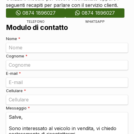
Vetri
seguenti recapiti per parlare con il servizio clienti.
Alzacristalli elettrici
DI SERIE
0874 1896027
0874 1896027
Alzacristalli elettrici posteriori
DI SERIE
TELEFONO
WHATSAPP
Modulo di contatto
Nome
*
Cognome
*
E-mail
*
Cellulare
*
Messaggio
*