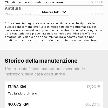
Climatizzatore automatico a due zone
DI SERIE
Antifurti
Mostra tutti
Chiusura centralizzata
DI SERIE
Assetto e Sospensioni
*
L'inserimento degli accessori e le specifiche tecniche riportate in
Sospensioni
DI SERIE
questa scheda viene effettuato in modo totalmente automatico, per
tanto sono da considerarsi puramente indicative. Eventuali incongruenze
Audio e Telematica
tra le caratteristiche presentate nella scheda descrittiva e le effettive
dotazioni del veicolo non sono imputabili alla nostra volontà e non
Impianto audio
DI SERIE
costituiscono in alcun modo un vincolo contrattuale per il venditore.
Computer di bordo
DI SERIE
Cerchi
Cerchi in lega da 16
DI SERIE
Storico della manutenzione
Connettività
Porta usb
DI SERIE
L'auto usata è stata manutenuta secondo le
indicazioni della casa costruttrice
Eco
Start & stop
DI SERIE
Eco drive
DI SERIE
17.183 KM
12/2018
Esterni
Tagliando ordinario
Paraurti in tinta
DI SERIE
Specchietti retrovisori elettrici
DI SERIE
40.072 KM
06/2019