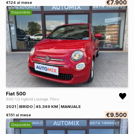
€7.900
€124 al mese
Disponibile
Fiat 500
500 1.0 hybrid Lounge 70cv
2021
IBRIDO
45.369 KM
MANUALE
€9.500
€151 al mese
Disponibile