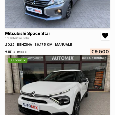
Mitsubishi Space Star
1.2 Intense sda
2022
BENZINA
86.175 KM
MANUALE
€9.500
€151 al mese
Disponibile