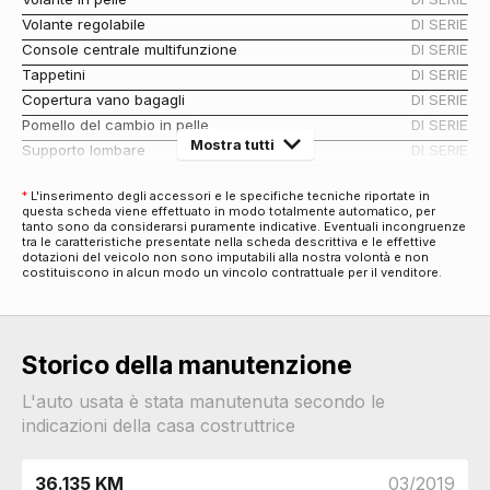
Volante regolabile
DI SERIE
Console centrale multifunzione
DI SERIE
Tappetini
DI SERIE
Copertura vano bagagli
DI SERIE
Pomello del cambio in pelle
DI SERIE
Mostra tutti
Supporto lombare
DI SERIE
Antifurti
*
L'inserimento degli accessori e le specifiche tecniche riportate in
Chiusura centralizzata
DI SERIE
questa scheda viene effettuato in modo totalmente automatico, per
tanto sono da considerarsi puramente indicative. Eventuali incongruenze
Audio e Telematica
tra le caratteristiche presentate nella scheda descrittiva e le effettive
dotazioni del veicolo non sono imputabili alla nostra volontà e non
Impianto audio con bluetooth
DI SERIE
costituiscono in alcun modo un vincolo contrattuale per il venditore.
Display multifunzione
DI SERIE
Computer di bordo
DI SERIE
Cerchi
Storico della manutenzione
Cerchi in acciaio da 17
DI SERIE
Eco
L'auto usata è stata manutenuta secondo le
Eco drive
DI SERIE
indicazioni della casa costruttrice
Esterni
Personalizzazione colori esterni
DI SERIE
36.135 KM
03/2019