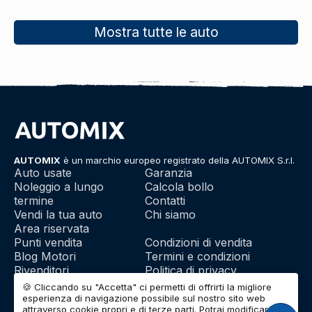
Mostra tutte le auto
AUTOMIX
è un marchio europeo registrato della AUTOMIX S.r.l.
Auto usate
Garanzia
Noleggio a lungo
Calcola bollo
termine
Contatti
Vendi la tua auto
Chi siamo
Area riservata
Punti vendita
Condizioni di vendita
Blog Motori
Termini e condizioni
Rivenditori
Politica di privacy
Franchising
Utilizzo dei cookie
🍪 Cliccando su "Accetta" ci permetti di offrirti la migliore
esperienza di navigazione possibile sul nostro sito web
attraverso cookie propri e di terze parti. Potrai modificare la