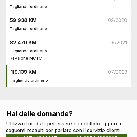
Specchietti retrovisori in tinta
DI SERIE
Tagliando ordinario
Doppio scarico
DI SERIE
Fari
59.938 KM
02/2020
Fendinebbia
DI SERIE
Tagliando ordinario
Fari automatici
DI SERIE
Luci diurne
DI SERIE
82.479 KM
09/2021
Fari alogeni
DI SERIE
Tagliando ordinario
Sicurezza
Revisione MCTC
Airbag
DI SERIE
Servosterzo
DI SERIE
119.139 KM
07/2023
Controllo della trazione
DI SERIE
Tagliando ordinario
Regolatore di velocità - cruise control
DI SERIE
Indicatore pressione pneumatici
DI SERIE
Sistema anti cappottamento
DI SERIE
Assistente alla frenata
DI SERIE
Assistente per partenze in salita
DI SERIE
Hai delle domande?
Fissaggi isofix
DI SERIE
Utilizza il modulo per essere ricontattato oppure i
Airbag ginocchia
DI SERIE
seguenti recapiti per parlare con il servizio clienti.
Sicurezza
DI SERIE