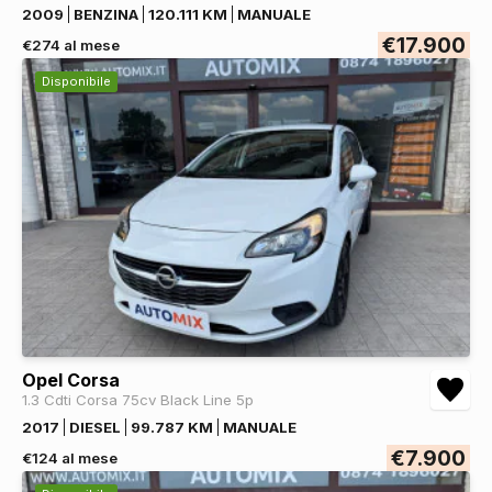
2009
BENZINA
120.111 KM
MANUALE
€17.900
€274 al mese
Disponibile
Opel Corsa
1.3 Cdti Corsa 75cv Black Line 5p
2017
DIESEL
99.787 KM
MANUALE
€7.900
€124 al mese