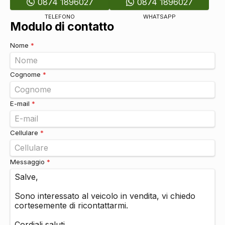
0874 1896027
0874 1896027
Cinture di sicurezza
DI SERIE
Vetri
TELEFONO
WHATSAPP
Modulo di contatto
Alzacristalli elettrici anteriori e posteriori
DI SERIE
Nome
*
Cognome
*
E-mail
*
Cellulare
*
Messaggio
*