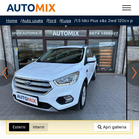
Home
/
Auto usate
/
Ford
/
Kuga
/
1.5 tdci Plus s&s 2wd 120cv pow
Esterni
Interni
Apri galleria