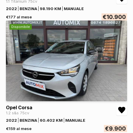
1.1 Titanium 75cv
2022
BENZINA
98.190 KM
MANUALE
€10.900
€177 al mese
Disponibile
Opel Corsa
1.2 s&s 75cv
2022
BENZINA
60.402 KM
MANUALE
€9.900
€159 al mese