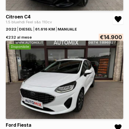
Citroen C4
1.5 bluehdi Feel s&s 110cv
2022
DIESEL
61.616 KM
MANUALE
€14.900
€232 al mese
Disponibile
Ford Fiesta