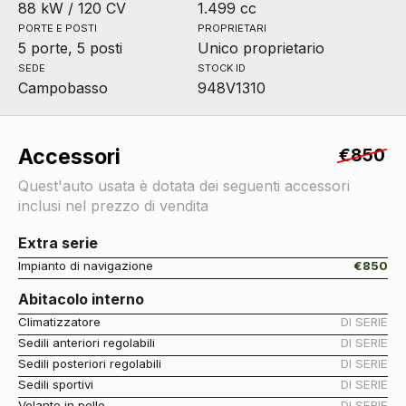
88 kW / 120 CV
1.499 cc
PORTE E POSTI
PROPRIETARI
5 porte, 5 posti
Unico proprietario
SEDE
STOCK ID
Campobasso
948V1310
Accessori
€850
Quest'auto usata è dotata dei seguenti accessori
inclusi nel prezzo di vendita
Extra serie
Impianto di navigazione
€850
Abitacolo interno
Climatizzatore
DI SERIE
Sedili anteriori regolabili
DI SERIE
Sedili posteriori regolabili
DI SERIE
Sedili sportivi
DI SERIE
Volante in pelle
DI SERIE