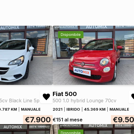
Disponibile
Fiat 500
75cv Black Line 5p
500 1.0 hybrid Lounge 70cv
9.787 KM
MANUALE
2021
IBRIDO
45.369 KM
MANUALE
€7.900
€9.5
€151 al mese
Disponibile