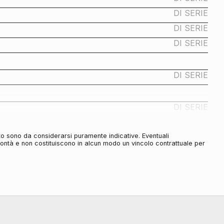
DI SERIE
DI SERIE
DI SERIE
DI SERIE
DI SERIE
DI SERIE
to sono da considerarsi puramente indicative. Eventuali
DI SERIE
olontà e non costituiscono in alcun modo un vincolo contrattuale per
DI SERIE
DI SERIE
DI SERIE