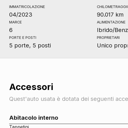
IMMATRICOLAZIONE
CHILOMETRAGGI
04/2023
90.017 km
MARCE
ALIMENTAZIONE
6
Ibrido/Benz
PORTE E POSTI
PROPRIETARI
5 porte, 5 posti
Unico propr
Accessori
Quest'auto usata è dotata dei seguenti acces
Abitacolo interno
Tappetini