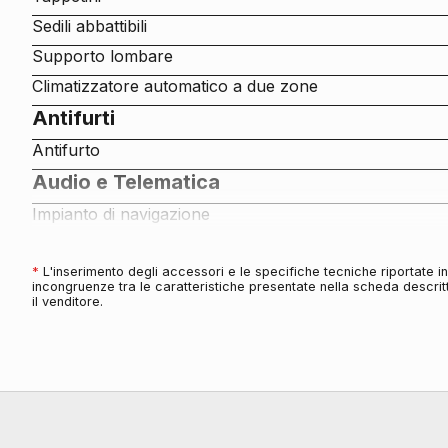
Sedili abbattibili
Supporto lombare
Climatizzatore automatico a due zone
Antifurti
Antifurto
Audio e Telematica
Impianto di navigazione
Computer di bordo
Traffic information
*
L'inserimento degli accessori e le specifiche tecniche riportate 
incongruenze tra le caratteristiche presentate nella scheda descritt
Sistema di ricarica wireless per smartphone
il venditore.
Cerchi
Cerchi in lega da 17
Connettività
Porta usb