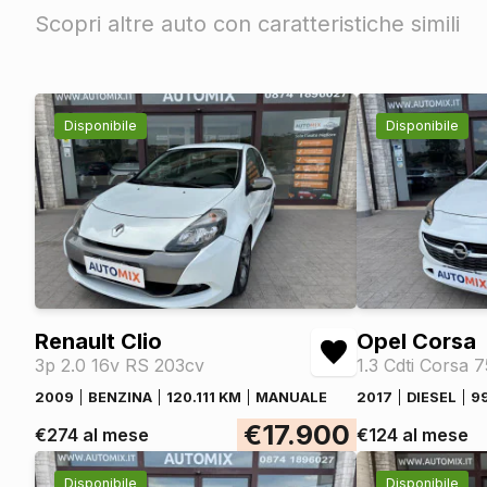
Scopri altre auto con caratteristiche simili
Disponibile
Disponibile
Renault Clio
Opel Corsa
3p 2.0 16v RS 203cv
1.3 Cdti Corsa 
2009
BENZINA
120.111 KM
MANUALE
2017
DIESEL
9
€17.900
€274 al mese
€124 al mese
Disponibile
Disponibile