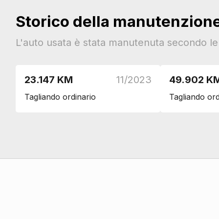
Connessione ios - android
Storico della manutenzion
Eco
Cavo ricarica batterie
L'auto usata è stata manutenuta secondo le i
Esterni
Personalizzazione colori esterni
23.147 KM
11/2023
49.902 K
Specchietti retrovisori colorati
Tagliando ordinario
Tagliando ord
Specchietti retrovisori elettrici
Barre sul tetto
Fari
Fendinebbia
Fari automatici
Fari a led con luci diurne
Interni
Interni in tessuto