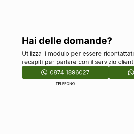
Sicurezza
Airbag
Sistema di protezione urto pedoni
Sistema di riconoscimento stanchezza guidatore
Sicurezza
Hai delle domande?
Limitatore di velocità
Utilizza il modulo per essere ricontatta
Sistema di assistenza al mantenimento della corsia
recapiti per parlare con il servizio clienti
Adaptive cruise control
0874 1896027
Sistemi di assistenza
Sensori parcheggio anteriori e posteriori
TELEFONO
Telecamera posteriore
Selettore stile di guida
Vetri
Vetri scuri