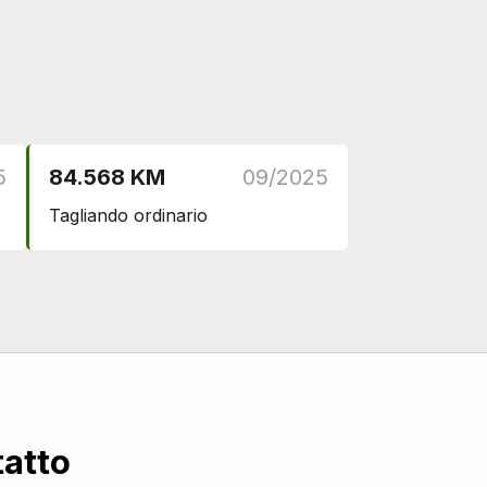
DI SERIE
DI SERIE
DI SERIE
5
84.568 KM
09/2025
DI SERIE
Tagliando ordinario
DI SERIE
DI SERIE
DI SERIE
DI SERIE
DI SERIE
tatto
DI SERIE