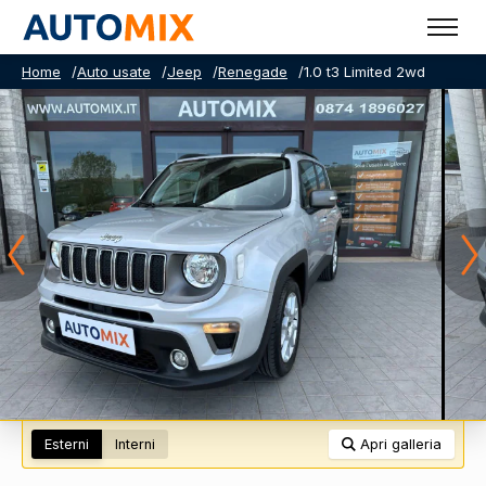
Home
/
Auto usate
/
Jeep
/
Renegade
/
1.0 t3 Limited 2wd
Esterni
Interni
Apri galleria