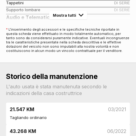
Tappetini
DI SERIE
Supporto lombare
DI SERIE
Mostra tutti
Audio e Telematica
Altoparlanti 6
DI SERIE
*
L'inserimento degli accessori e le specifiche tecniche riportate in
Display multifunzione
DI SERIE
questa scheda viene effettuato in modo totalmente automatico, per
tanto sono da considerarsi puramente indicative. Eventuali incongruenze
Radio digitale dab
DI SERIE
tra le caratteristiche presentate nella scheda descrittiva e le effettive
Cerchi
dotazioni del veicolo non sono imputabili alla nostra volontà e non
costituiscono in alcun modo un vincolo contrattuale per il venditore.
Cerchi in lega da 17
DI SERIE
Connettività
Porta usb
DI SERIE
Storico della manutenzione
Connessione ios - android
DI SERIE
Esterni
L'auto usata è stata manutenuta secondo le
Specchietti retrovisori colorati
DI SERIE
indicazioni della casa costruttrice
Specchietti retrovisori elettrici
DI SERIE
Barre sul tetto
DI SERIE
21.547 KM
03/2021
Cromature esterne
DI SERIE
Tagliando ordinario
Fari
Fendinebbia
DI SERIE
43.268 KM
06/2022
Interni