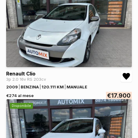
Renault Clio
3p 2.0 16v RS 203cv
2009
BENZINA
120.111 KM
MANUALE
€17.900
€274 al mese
Disponibile