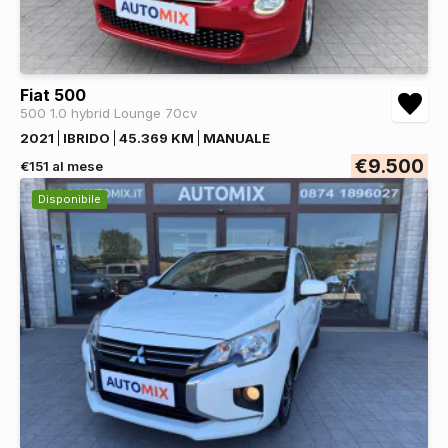
Fiat 500
500 1.0 hybrid Lounge 70cv
2021
IBRIDO
45.369 KM
MANUALE
€9.500
€151 al mese
Disponibile