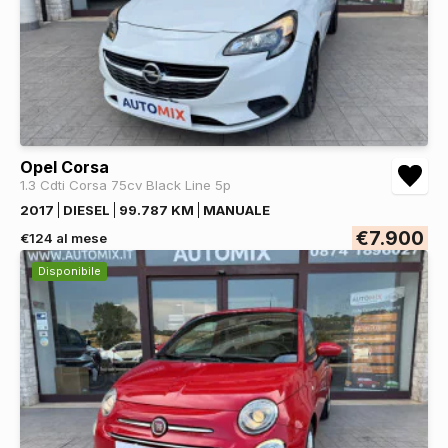
Opel Corsa
1.3 Cdti Corsa 75cv Black Line 5p
2017
DIESEL
99.787 KM
MANUALE
€7.900
€124 al mese
Disponibile