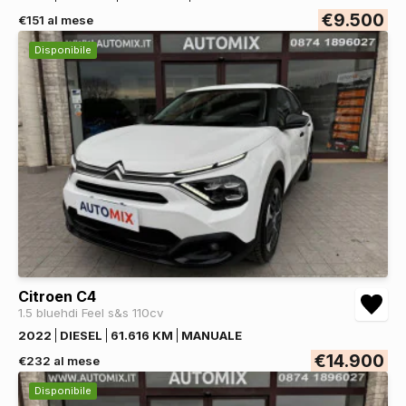
€9.500
€151 al mese
Disponibile
Citroen C4
1.5 bluehdi Feel s&s 110cv
2022
DIESEL
61.616 KM
MANUALE
€14.900
€232 al mese
Disponibile