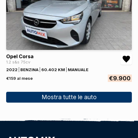
Opel Corsa
1.2 s&s 75cv
2022
BENZINA
60.402 KM
MANUALE
€9.900
€159 al mese
Mostra tutte le auto