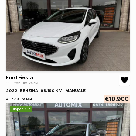
Ford Fiesta
1.1 Titanium 75cv
2022
BENZINA
98.190 KM
MANUALE
€10.900
€177 al mese
Disponibile