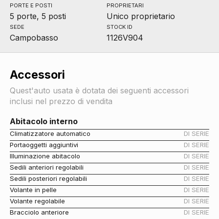
PORTE E POSTI
PROPRIETARI
5 porte, 5 posti
Unico proprietario
SEDE
STOCK ID
Campobasso
1126V904
Accessori
Quest'auto usata è dotata dei seguenti accessori
inclusi nel prezzo di vendita
Abitacolo interno
Climatizzatore automatico
DI SERIE
Portaoggetti aggiuntivi
DI SERIE
Illuminazione abitacolo
DI SERIE
Sedili anteriori regolabili
DI SERIE
Sedili posteriori regolabili
DI SERIE
Volante in pelle
DI SERIE
Volante regolabile
DI SERIE
Bracciolo anteriore
DI SERIE