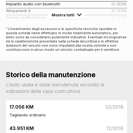
Impianto audio con bluetooth
DI SERIE
Altoparlanti 6
DI SERIE
Mostra tutti
Display multifunzione
DI SERIE
Cerchi
*
L'inserimento degli accessori e le specifiche tecniche riportate in
Cerchi in lega da 16
DI SERIE
questa scheda viene effettuato in modo totalmente automatico, per
tanto sono da considerarsi puramente indicative. Eventuali incongruenze
Connettività
tra le caratteristiche presentate nella scheda descrittiva e le effettive
dotazioni del veicolo non sono imputabili alla nostra volontà e non
Presa 12v aggiuntiva
DI SERIE
costituiscono in alcun modo un vincolo contrattuale per il venditore.
Eco
Start & stop
DI SERIE
Esterni
Storico della manutenzione
Personalizzazione colori esterni
DI SERIE
Specchietti retrovisori colorati
DI SERIE
L'auto usata è stata manutenuta secondo le
indicazioni della casa costruttrice
Specchietti retrovisori elettrici
DI SERIE
Badge esterno identificativo
DI SERIE
Interni
17.056 KM
02/2018
Interni in tessuto
DI SERIE
Tagliando ordinario
Pacchetti
Pacchetto
DI SERIE
43.951 KM
12/2018