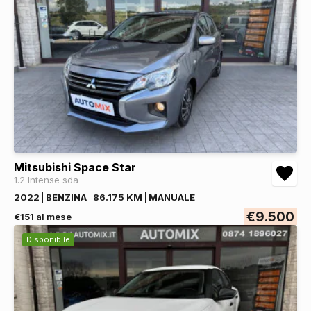
Mitsubishi Space Star
1.2 Intense sda
2022
BENZINA
86.175 KM
MANUALE
€9.500
€151 al mese
Disponibile