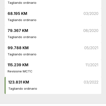
Poggiatesta
Tagliando ordinario
Poggiatesta posteriori regolabili
DI SERIE
Sicurezza
68.195 KM
03/2020
Airbag laterali
DI SERIE
Tagliando ordinario
Servosterzo
DI SERIE
Controllo della stabilità
DI SERIE
79.367 KM
08/2020
Fissaggi isofix
DI SERIE
Tagliando ordinario
Cinture di sicurezza
DI SERIE
Freno a mano elettrico
DI SERIE
99.788 KM
05/2021
Vetri
Tagliando ordinario
Alzacristalli elettrici
DI SERIE
115.239 KM
11/2021
Revisione MCTC
123.831 KM
03/2022
Tagliando ordinario