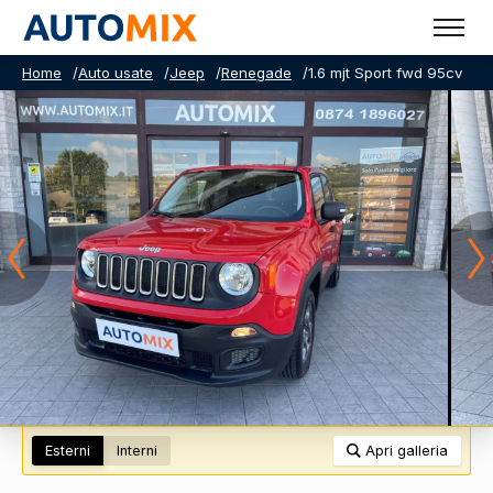
Home
/
Auto usate
/
Jeep
/
Renegade
/
1.6 mjt Sport fwd 95cv
Esterni
Interni
Apri galleria