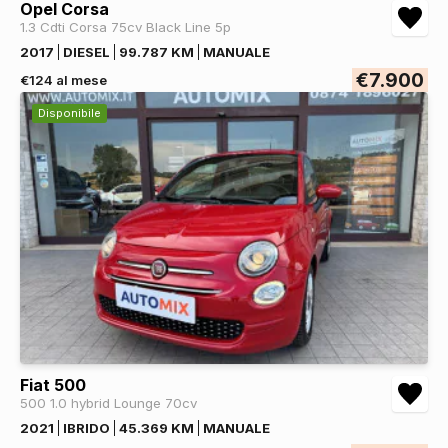
Opel Corsa
1.3 Cdti Corsa 75cv Black Line 5p
2017
DIESEL
99.787 KM
MANUALE
€7.900
€124 al mese
Disponibile
Fiat 500
500 1.0 hybrid Lounge 70cv
2021
IBRIDO
45.369 KM
MANUALE