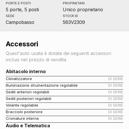
PORTE E POSTI
PROPRIETARI
5 porte, 5 posti
Unico proprietario
SEDE
STOCK ID
Campobasso
563V2309
Accessori
Quest'auto usata è dotata dei seguenti accessori
inclusi nel prezzo di vendita
Abitacolo interno
Climatizzatore
DI SERIE
Illuminazione strumentazione regolabile
DI SERIE
Sedili anteriori regolabili
DI SERIE
Sedili posteriori regolabili
DI SERIE
Volante regolabile
DI SERIE
Bracciolo posteriore
DI SERIE
Cromature interne
DI SERIE
Audio e Telematica