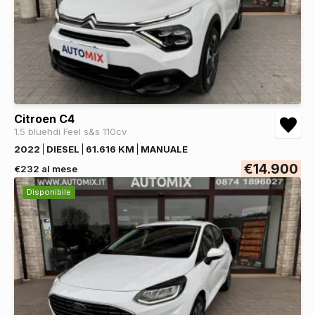
Citroen C4
1.5 bluehdi Feel s&s 110cv
2022
DIESEL
61.616 KM
MANUALE
€14.900
€232 al mese
Disponibile