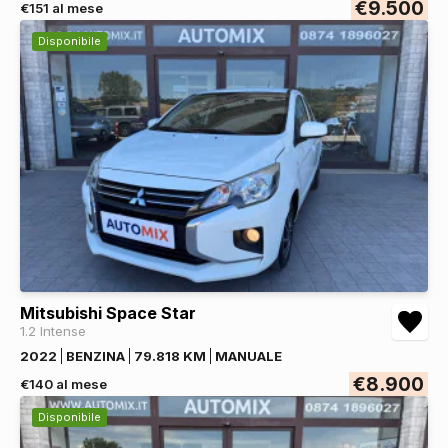
€9.500
€151 al mese
Disponibile
Mitsubishi Space Star
1.2 Intense
2022
BENZINA
79.818 KM
MANUALE
€8.900
€140 al mese
Disponibile