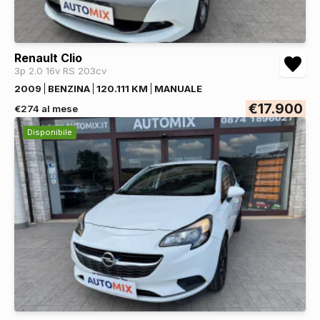
Renault Clio
3p 2.0 16v RS 203cv
2009
BENZINA
120.111 KM
MANUALE
€17.900
€274 al mese
Disponibile