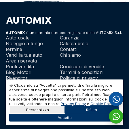
AUTOMIX
è un marchio europeo registrato della AUTOMIX S.r.l.
Auto usate
Garanzia
Noleggio a lungo
Calcola bollo
termine
Contatti
Vendi la tua auto
Chi siamo
Area riservata
Punti vendita
Condizioni di vendita
Blog Motori
Termini e condizioni
Rivenditori
Politica di privacy
Franchising
Utilizzo dei cookie
🍪 Cliccando su "Accetta" ci permetti di offrirti la migliore
esperienza di navigazione possibile sul nostro sito web
attraverso cookie propri e di terze parti. Potrai modificare la
tua scelta e ottenere maggiori informazioni sui cookie
© 2026 | AUTOMIX S.r.l. | Partita IVA: IT01732290703 | Capitale
utilizzati, visitando la nostra
Privacy Policy
e
Cookie Policy
.
Sociale: Euro 10.000 i.v.
Personalizza
Rifiuta
Accetta