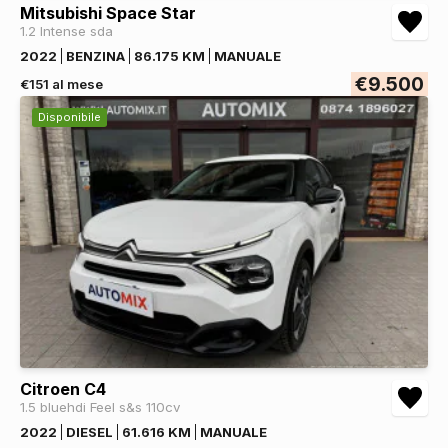
Mitsubishi Space Star
1.2 Intense sda
2022
BENZINA
86.175 KM
MANUALE
€9.500
€151 al mese
Disponibile
Citroen C4
1.5 bluehdi Feel s&s 110cv
2022
DIESEL
61.616 KM
MANUALE