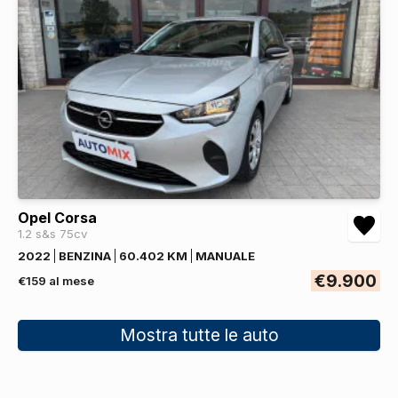
Opel Corsa
1.2 s&s 75cv
2022
BENZINA
60.402 KM
MANUALE
€9.900
€159 al mese
Mostra tutte le auto