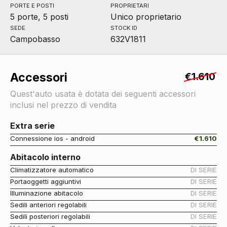
PORTE E POSTI
PROPRIETARI
5 porte, 5 posti
Unico proprietario
SEDE
STOCK ID
Campobasso
632V1811
Accessori
€1.610
Quest'auto usata è dotata dei seguenti accessori
inclusi nel prezzo di vendita
Extra serie
Connessione ios - android
€1.610
Abitacolo interno
Climatizzatore automatico
DI SERIE
Portaoggetti aggiuntivi
DI SERIE
Illuminazione abitacolo
DI SERIE
Sedili anteriori regolabili
DI SERIE
Sedili posteriori regolabili
DI SERIE