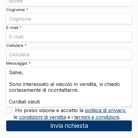
Sistemi di assistenza
Cognome
*
Sensori parcheggio
DI SERIE
Vetri
Alzacristalli elettrici
DI SERIE
E-mail
*
Cellulare
*
Messaggio
*
Ho preso visione e accetto la
politica di privacy
,
le
condizioni di vendita
e i
termini e condizioni
.
Invia richiesta