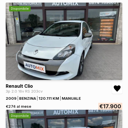
Disponibile
Renault Clio
3p 2.0 16v RS 203cv
2009
BENZINA
120.111 KM
MANUALE
€17.900
€274 al mese
Disponibile