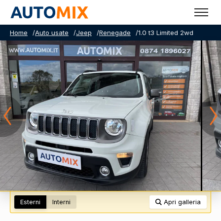
Home
/
Auto usate
/
Jeep
/
Renegade
/
1.0 t3 Limited 2wd
Esterni
Interni
Apri galleria