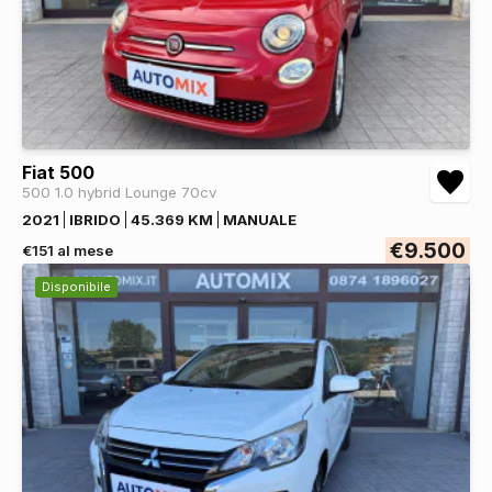
Fiat 500
500 1.0 hybrid Lounge 70cv
2021
IBRIDO
45.369 KM
MANUALE
€9.500
€151 al mese
Disponibile