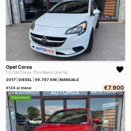
Opel Corsa
1.3 Cdti Corsa 75cv Black Line 5p
2017
DIESEL
99.787 KM
MANUALE
€7.900
€124 al mese
Disponibile