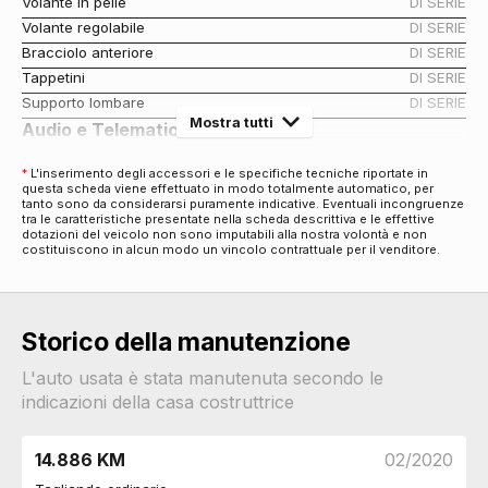
Volante in pelle
DI SERIE
Volante regolabile
DI SERIE
Bracciolo anteriore
DI SERIE
Tappetini
DI SERIE
Supporto lombare
DI SERIE
Mostra tutti
Audio e Telematica
Altoparlanti 6
DI SERIE
*
L'inserimento degli accessori e le specifiche tecniche riportate in
Display multifunzione
DI SERIE
questa scheda viene effettuato in modo totalmente automatico, per
tanto sono da considerarsi puramente indicative. Eventuali incongruenze
Radio digitale dab
DI SERIE
tra le caratteristiche presentate nella scheda descrittiva e le effettive
Cerchi
dotazioni del veicolo non sono imputabili alla nostra volontà e non
costituiscono in alcun modo un vincolo contrattuale per il venditore.
Cerchi in lega da 17
DI SERIE
Connettività
Porta usb
DI SERIE
Storico della manutenzione
Connessione ios - android
DI SERIE
Esterni
L'auto usata è stata manutenuta secondo le
Specchietti retrovisori colorati
DI SERIE
indicazioni della casa costruttrice
Specchietti retrovisori elettrici
DI SERIE
Barre sul tetto
DI SERIE
14.886 KM
02/2020
Cromature esterne
DI SERIE