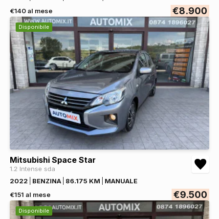
€8.900
€140 al mese
Disponibile
Mitsubishi Space Star
1.2 Intense sda
2022
BENZINA
86.175 KM
MANUALE
€9.500
€151 al mese
Disponibile