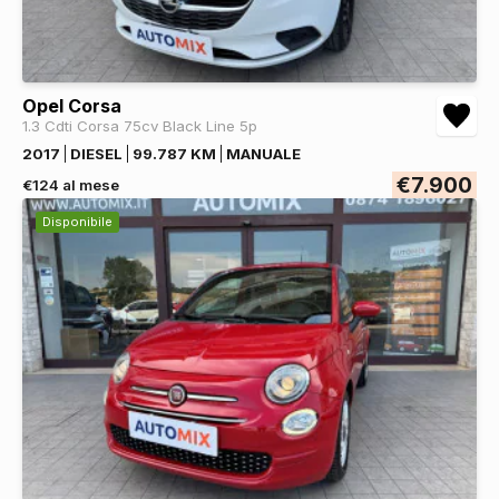
Opel Corsa
1.3 Cdti Corsa 75cv Black Line 5p
2017
DIESEL
99.787 KM
MANUALE
€7.900
€124 al mese
Disponibile