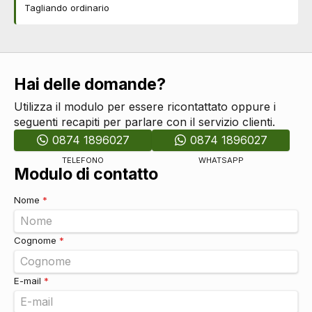
Airbag laterali
DI SERIE
Tagliando ordinario
Airbag a tendina
DI SERIE
Servosterzo
DI SERIE
Esc / electronic stability control
DI SERIE
Regolatore di velocità - cruise control
DI SERIE
Hai delle domande?
Indicatore pressione pneumatici
DI SERIE
Assistente per partenze in salita
DI SERIE
Utilizza il modulo per essere ricontattato oppure i
Riconoscimento segnali stradali
DI SERIE
seguenti recapiti per parlare con il servizio clienti.
Limitatore di velocità
DI SERIE
0874 1896027
0874 1896027
Sistema di assistenza al mantenimento della corsia
DI SERIE
TELEFONO
WHATSAPP
Freno a mano elettrico
DI SERIE
Modulo di contatto
Sistemi di assistenza
Sensori parcheggio
DI SERIE
Nome
*
Vetri
Alzacristalli elettrici
DI SERIE
Cognome
*
E-mail
*