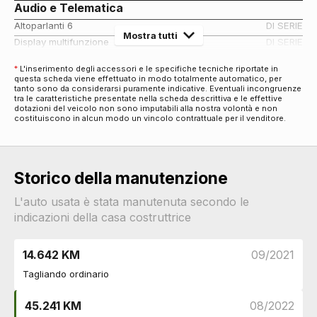
Audio e Telematica
Altoparlanti 6
DI SERIE
Mostra tutti
Display multifunzione
DI SERIE
Radio digitale dab
DI SERIE
*
L'inserimento degli accessori e le specifiche tecniche riportate in
Cerchi
questa scheda viene effettuato in modo totalmente automatico, per
tanto sono da considerarsi puramente indicative. Eventuali incongruenze
Cerchi in lega da 16
DI SERIE
tra le caratteristiche presentate nella scheda descrittiva e le effettive
dotazioni del veicolo non sono imputabili alla nostra volontà e non
Connettività
costituiscono in alcun modo un vincolo contrattuale per il venditore.
Porta usb
DI SERIE
Bluetooth con comandi al volante
DI SERIE
Esterni
Storico della manutenzione
Personalizzazione colori esterni
DI SERIE
Specchietti retrovisori elettrici
DI SERIE
L'auto usata è stata manutenuta secondo le
Fari
indicazioni della casa costruttrice
Fendinebbia
DI SERIE
Interni
14.642 KM
09/2021
Interni in tessuto
DI SERIE
Tagliando ordinario
Sicurezza
Airbag frontali
DI SERIE
45.241 KM
08/2022