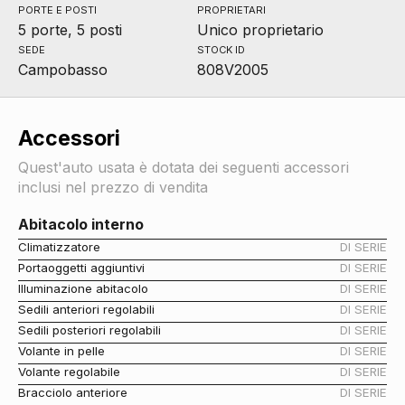
PORTE E POSTI
PROPRIETARI
5 porte, 5 posti
Unico proprietario
SEDE
STOCK ID
Campobasso
808V2005
Accessori
Quest'auto usata è dotata dei seguenti accessori
inclusi nel prezzo di vendita
Abitacolo interno
Climatizzatore
DI SERIE
Portaoggetti aggiuntivi
DI SERIE
Illuminazione abitacolo
DI SERIE
Sedili anteriori regolabili
DI SERIE
Sedili posteriori regolabili
DI SERIE
Volante in pelle
DI SERIE
Volante regolabile
DI SERIE
Bracciolo anteriore
DI SERIE