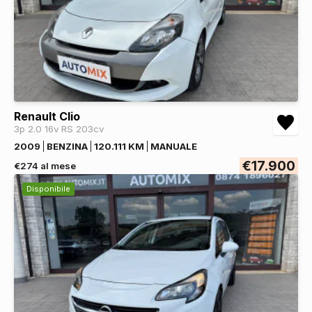
Renault Clio
3p 2.0 16v RS 203cv
2009
BENZINA
120.111 KM
MANUALE
€17.900
€274 al mese
Disponibile