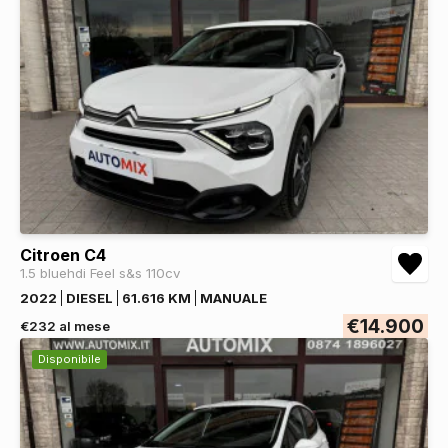
Citroen C4
1.5 bluehdi Feel s&s 110cv
2022
DIESEL
61.616 KM
MANUALE
€14.900
€232 al mese
Disponibile