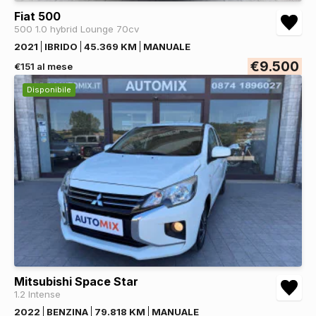
Fiat 500
500 1.0 hybrid Lounge 70cv
2021
IBRIDO
45.369 KM
MANUALE
€9.500
€151 al mese
Disponibile
Mitsubishi Space Star
1.2 Intense
2022
BENZINA
79.818 KM
MANUALE