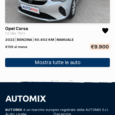
Opel Corsa
1.2 s&s 75cv
2022
BENZINA
60.402 KM
MANUALE
€9.900
€159 al mese
Mostra tutte le auto
AUTOMIX
è un marchio europeo registrato della AUTOMIX S.r.l.
Auto usate
Garanzia