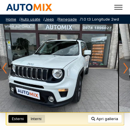
Home
/
Auto usate
/
Jeep
/
Renegade
/
1.0 t3 Longitude 2wd
Esterni
Interni
Apri galleria