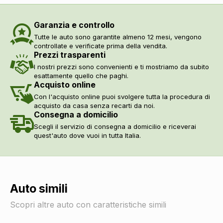
Abs
DI SERIE
Airbag guida
DI SERIE
Garanzia e controllo
Airbag passeggero
DI SERIE
Airbag laterali
DI SERIE
Tutte le auto sono garantite almeno 12 mesi, vengono
controllate e verificate prima della vendita.
Airbag a tendina
DI SERIE
Prezzi trasparenti
Servosterzo
DI SERIE
I nostri prezzi sono convenienti e ti mostriamo da subito
Esc / electronic stability control
DI SERIE
esattamente quello che paghi.
Regolatore di velocità - cruise control
DI SERIE
Acquisto online
Indicatore pressione pneumatici
DI SERIE
Con l'acquisto online puoi svolgere tutta la procedura di
Sistema di riconoscimento stanchezza guidatore
DI SERIE
acquisto da casa senza recarti da noi.
Consegna a domicilio
Assistente alla frenata
DI SERIE
Scegli il servizio di consegna a domicilio e riceverai
Assistente in salita
DI SERIE
quest'auto dove vuoi in tutta Italia.
Freni a disco
DI SERIE
Sistema di assistenza al mantenimento della corsia
DI SERIE
Sistemi di assistenza
Sensori parcheggio
DI SERIE
Auto simili
Telecamera posteriore
DI SERIE
Selettore stile di guida
DI SERIE
Scopri altre auto con caratteristiche simili
Vetri