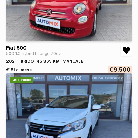
Fiat 500
500 1.0 hybrid Lounge 70cv
2021
IBRIDO
45.369 KM
MANUALE
€9.500
€151 al mese
Disponibile