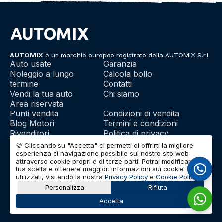
AUTOMIX
è un marchio europeo registrato della AUTOMIX S.r.l.
Auto usate
Garanzia
Noleggio a lungo
Calcola bollo
termine
Contatti
Vendi la tua auto
Chi siamo
Area riservata
Punti vendita
Condizioni di vendita
Blog Motori
Termini e condizioni
Rivenditori
Politica di privacy
Franchising
Utilizzo dei cookie
🍪 Cliccando su "Accetta" ci permetti di offrirti la migliore
esperienza di navigazione possibile sul nostro sito web
attraverso cookie propri e di terze parti. Potrai modificare la
tua scelta e ottenere maggiori informazioni sui cookie
© 2026 | AUTOMIX S.r.l. | Partita IVA: IT01732290703 | Capitale
utilizzati, visitando la nostra
Privacy Policy
e
Cookie Policy
.
Sociale: Euro 10.000 i.v.
Personalizza
Rifiuta
Accetta