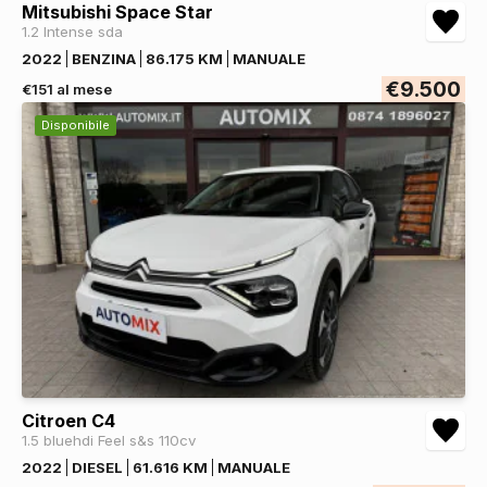
Mitsubishi Space Star
1.2 Intense sda
2022
BENZINA
86.175 KM
MANUALE
€9.500
€151 al mese
Disponibile
Citroen C4
1.5 bluehdi Feel s&s 110cv
2022
DIESEL
61.616 KM
MANUALE