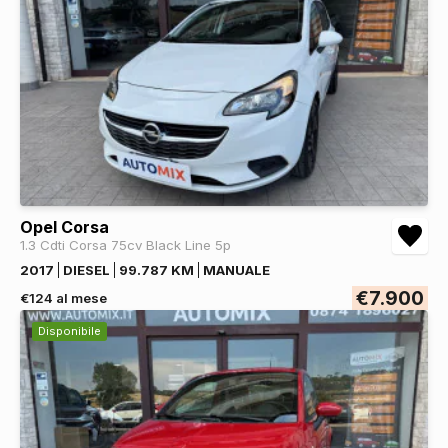
Opel Corsa
1.3 Cdti Corsa 75cv Black Line 5p
2017
DIESEL
99.787 KM
MANUALE
€7.900
€124 al mese
Disponibile