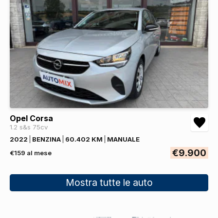
Opel Corsa
1.2 s&s 75cv
2022
BENZINA
60.402 KM
MANUALE
€9.900
€159 al mese
Mostra tutte le auto