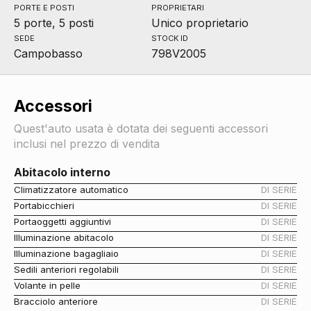
PORTE E POSTI
PROPRIETARI
5 porte, 5 posti
Unico proprietario
SEDE
STOCK ID
Campobasso
798V2005
Accessori
Quest'auto usata è dotata dei seguenti accessori
inclusi nel prezzo di vendita
Abitacolo interno
Climatizzatore automatico
DI SERIE
Portabicchieri
DI SERIE
Portaoggetti aggiuntivi
DI SERIE
Illuminazione abitacolo
DI SERIE
Illuminazione bagagliaio
DI SERIE
Sedili anteriori regolabili
DI SERIE
Volante in pelle
DI SERIE
Bracciolo anteriore
DI SERIE