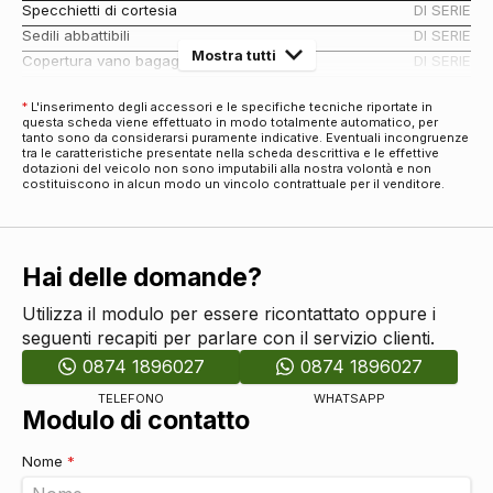
Specchietti di cortesia
DI SERIE
Sedili abbattibili
DI SERIE
Mostra tutti
Copertura vano bagagli
DI SERIE
Pomello del cambio in pelle
DI SERIE
*
L'inserimento degli accessori e le specifiche tecniche riportate in
Antifurti
questa scheda viene effettuato in modo totalmente automatico, per
tanto sono da considerarsi puramente indicative. Eventuali incongruenze
Chiusura centralizzata
DI SERIE
tra le caratteristiche presentate nella scheda descrittiva e le effettive
Audio e Telematica
dotazioni del veicolo non sono imputabili alla nostra volontà e non
costituiscono in alcun modo un vincolo contrattuale per il venditore.
Impianto audio con touchscreen
DI SERIE
Display multifunzione
DI SERIE
Comandi al volante
DI SERIE
Hai delle domande?
Cerchi
Cerchi in lega da 17
DI SERIE
Utilizza il modulo per essere ricontattato oppure i
Connettività
seguenti recapiti per parlare con il servizio clienti.
Porta usb
DI SERIE
0874 1896027
0874 1896027
Bluetooth
DI SERIE
TELEFONO
WHATSAPP
Eco
Modulo di contatto
Start & stop
DI SERIE
Nome
*
Esterni
Personalizzazione colori esterni
DI SERIE