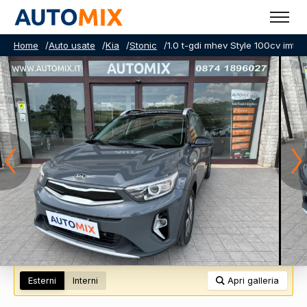
Home
/
Auto usate
/
Kia
/
Stonic
/
1.0 t-gdi mhev Style 100cv imt
Esterni
Interni
Apri galleria