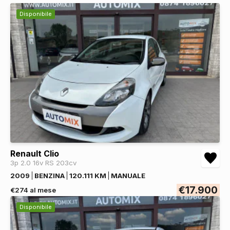
Vetri scuri
DI SERIE
Alzacristalli elettrici anteriori e posteriori
DI SERIE
Disponibile
Renault Clio
3p 2.0 16v RS 203cv
2009
BENZINA
120.111 KM
MANUALE
€17.900
€274 al mese
Disponibile