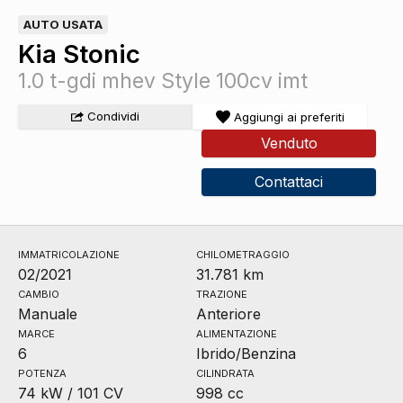
AUTO USATA
Kia Stonic
1.0 t-gdi mhev Style 100cv imt
Condividi
Aggiungi ai preferiti
Venduto
Contattaci
IMMATRICOLAZIONE
CHILOMETRAGGIO
02/2021
31.781 km
CAMBIO
TRAZIONE
Manuale
Anteriore
MARCE
ALIMENTAZIONE
6
Ibrido/Benzina
POTENZA
CILINDRATA
74 kW / 101 CV
998 cc