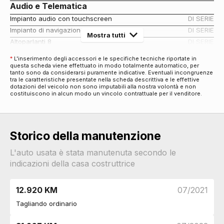
Audio e Telematica
Impianto audio con touchscreen
DI SERIE
Impianto di navigazione
DI SERIE
Mostra tutti
Altoparlanti 8
DI SERIE
Display sul parabrezza
DI SERIE
*
L'inserimento degli accessori e le specifiche tecniche riportate in
Impianto audio con radio digitale dab
DI SERIE
questa scheda viene effettuato in modo totalmente automatico, per
tanto sono da considerarsi puramente indicative. Eventuali incongruenze
Cerchi
tra le caratteristiche presentate nella scheda descrittiva e le effettive
dotazioni del veicolo non sono imputabili alla nostra volontà e non
Cerchi in lega da 16
DI SERIE
costituiscono in alcun modo un vincolo contrattuale per il venditore.
Connettività
Connessione ios - android
DI SERIE
Esterni
Storico della manutenzione
Paraurti in tinta
DI SERIE
Specchietti retrovisori elettrici - riscaldabili
DI SERIE
L'auto usata è stata manutenuta secondo le
indicazioni della casa costruttrice
Fari
Fari automatici
DI SERIE
Fari automatici e sensore pioggia
DI SERIE
12.920 KM
07/2021
Luci diurne
DI SERIE
Tagliando ordinario
Fari full led con luci diurne
DI SERIE
Interni