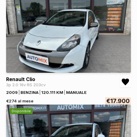
Renault Clio
3p 2.0 16v RS 203cv
2009
BENZINA
120.111 KM
MANUALE
€17.900
€274 al mese
Disponibile