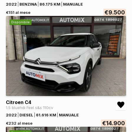
2022
BENZINA
86.175 KM
MANUALE
€9.500
€151 al mese
Disponibile
Citroen C4
1.5 bluehdi Feel s&s 110cv
2022
DIESEL
61.616 KM
MANUALE
€14.900
€232 al mese