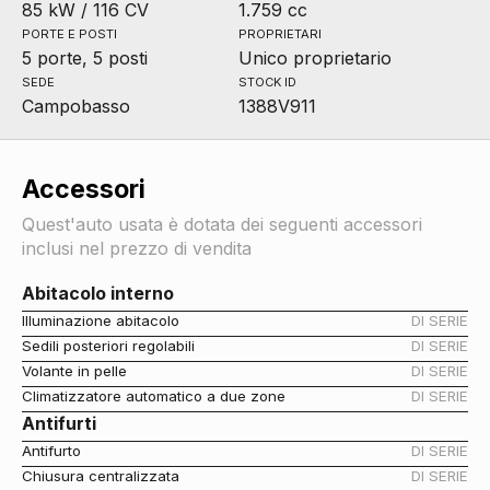
85 kW / 116 CV
1.759 cc
PORTE E POSTI
PROPRIETARI
5 porte, 5 posti
Unico proprietario
SEDE
STOCK ID
Campobasso
1388V911
Accessori
Quest'auto usata è dotata dei seguenti accessori
inclusi nel prezzo di vendita
Abitacolo interno
Illuminazione abitacolo
DI SERIE
Sedili posteriori regolabili
DI SERIE
Volante in pelle
DI SERIE
Climatizzatore automatico a due zone
DI SERIE
Antifurti
Antifurto
DI SERIE
Chiusura centralizzata
DI SERIE