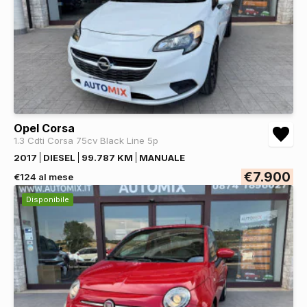
Opel Corsa
1.3 Cdti Corsa 75cv Black Line 5p
2017
DIESEL
99.787 KM
MANUALE
€7.900
€124 al mese
Disponibile