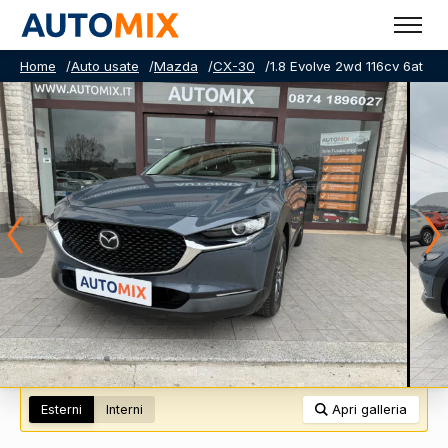
Home
/
Auto usate
/
Mazda
/
CX-30
/
1.8 Evolve 2wd 116cv 6at
Esterni
Interni
Apri galleria