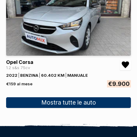
Opel Corsa
1.2 s&s 75cv
2022
BENZINA
60.402 KM
MANUALE
€9.900
€159 al mese
Mostra tutte le auto