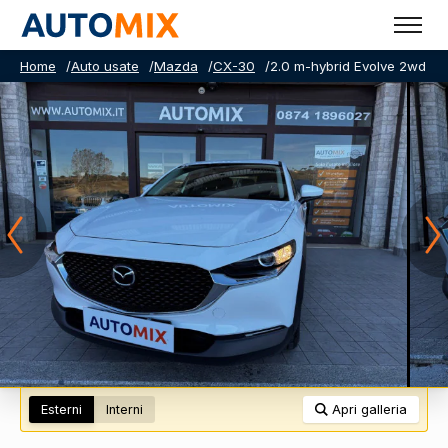
Home
/
Auto usate
/
Mazda
/
CX-30
/
2.0 m-hybrid Evolve 2wd 12
Esterni
Interni
Apri galleria