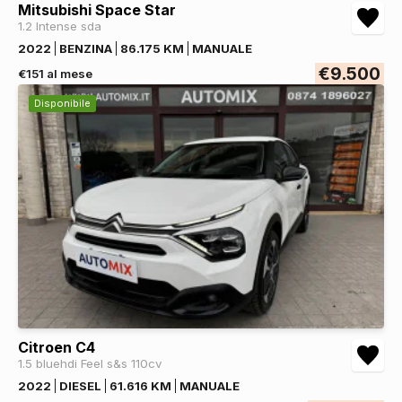
Mitsubishi Space Star
1.2 Intense sda
2022
BENZINA
86.175 KM
MANUALE
€9.500
€151 al mese
Disponibile
Citroen C4
1.5 bluehdi Feel s&s 110cv
2022
DIESEL
61.616 KM
MANUALE