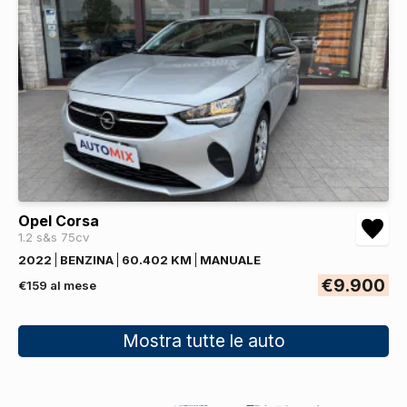
Opel Corsa
1.2 s&s 75cv
2022
BENZINA
60.402 KM
MANUALE
€9.900
€159 al mese
Mostra tutte le auto