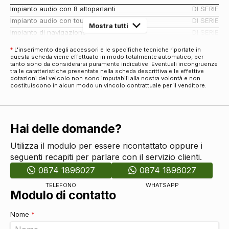
Impianto audio con 8 altoparlanti
DI SERIE
Impianto audio con touchscreen
DI SERIE
Mostra tutti
Impianto di navigazione
DI SERIE
Display sul parabrezza
DI SERIE
*
L'inserimento degli accessori e le specifiche tecniche riportate in
Impianto audio con radio digitale dab
DI SERIE
questa scheda viene effettuato in modo totalmente automatico, per
tanto sono da considerarsi puramente indicative. Eventuali incongruenze
Cerchi
tra le caratteristiche presentate nella scheda descrittiva e le effettive
dotazioni del veicolo non sono imputabili alla nostra volontà e non
Cerchi in lega da 16
DI SERIE
costituiscono in alcun modo un vincolo contrattuale per il venditore.
Connettività
Connessione ios - android
DI SERIE
Esterni
Hai delle domande?
Paraurti in tinta
DI SERIE
Specchietti retrovisori elettrici - riscaldabili
DI SERIE
Utilizza il modulo per essere ricontattato oppure i
seguenti recapiti per parlare con il servizio clienti.
Fari
0874 1896027
0874 1896027
Fari automatici
DI SERIE
Fari automatici e sensore pioggia
DI SERIE
TELEFONO
WHATSAPP
Modulo di contatto
Luci diurne
DI SERIE
Fari full led con luci diurne
DI SERIE
Nome
*
Interni