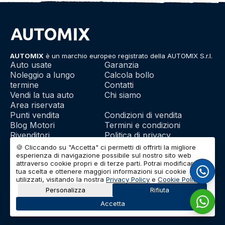
AUTOMIX
è un marchio europeo registrato della AUTOMIX S.r.l.
Auto usate
Garanzia
Noleggio a lungo
Calcola bollo
termine
Contatti
Vendi la tua auto
Chi siamo
Area riservata
Punti vendita
Condizioni di vendita
Blog Motori
Termini e condizioni
Rivenditori
Politica di privacy
Franchising
Utilizzo dei cookie
🍪 Cliccando su "Accetta" ci permetti di offrirti la migliore
esperienza di navigazione possibile sul nostro sito web
attraverso cookie propri e di terze parti. Potrai modificare la
tua scelta e ottenere maggiori informazioni sui cookie
© 2026 | AUTOMIX S.r.l. | Partita IVA: IT01732290703 | Capitale
utilizzati, visitando la nostra
Privacy Policy
e
Cookie Policy
.
Sociale: Euro 10.000 i.v.
Personalizza
Rifiuta
Accetta