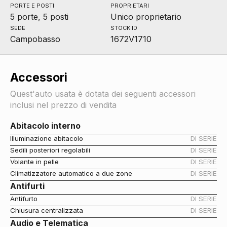
PORTE E POSTI
PROPRIETARI
5 porte, 5 posti
Unico proprietario
SEDE
STOCK ID
Campobasso
1672V1710
Accessori
Quest'auto usata è dotata dei seguenti accessori
inclusi nel prezzo di vendita
Abitacolo interno
Illuminazione abitacolo
DI SERIE
Sedili posteriori regolabili
DI SERIE
Volante in pelle
DI SERIE
Climatizzatore automatico a due zone
DI SERIE
Antifurti
Antifurto
DI SERIE
Chiusura centralizzata
DI SERIE
Audio e Telematica