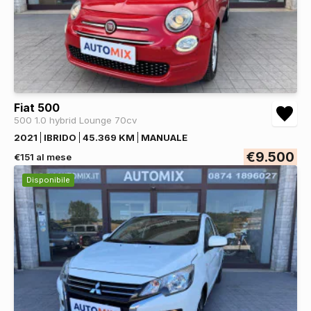
Fiat 500
500 1.0 hybrid Lounge 70cv
2021
IBRIDO
45.369 KM
MANUALE
€9.500
€151 al mese
Disponibile