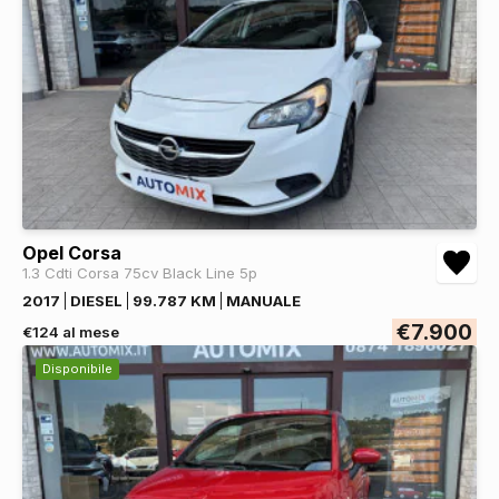
Opel Corsa
1.3 Cdti Corsa 75cv Black Line 5p
2017
DIESEL
99.787 KM
MANUALE
€7.900
€124 al mese
Disponibile