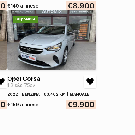
00
€8.900
DI SERIE
€140 al mese
DI SERIE
Disponibile
DI SERIE
DI SERIE
DI SERIE
DI SERIE
DI SERIE
DI SERIE
DI SERIE
Opel Corsa
1.2 s&s 75cv
DI SERIE
DI SERIE
2022
BENZINA
60.402 KM
MANUALE
00
€9.900
DI SERIE
€159 al mese
DI SERIE
DI SERIE
DI SERIE