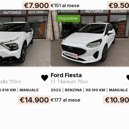
€7.900
€9.5
€151 al mese
Disponibile
Ford Fiesta
 s&s 110cv
1.1 Titanium 75cv
1.616 KM
MANUALE
2022
BENZINA
98.190 KM
MANUALE
€14.900
€10.9
€177 al mese