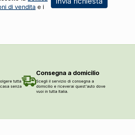
Invia richiesta
DI SERIE
oni di vendita
e i
DI SERIE
DI SERIE
DI SERIE
DI SERIE
DI SERIE
Consegna a domicilio
DI SERIE
olgere tutta
Scegli il servizio di consegna a
a casa senza
domicilio e riceverai quest'auto dove
DI SERIE
vuoi in tutta Italia.
DI SERIE
DI SERIE
DI SERIE
DI SERIE