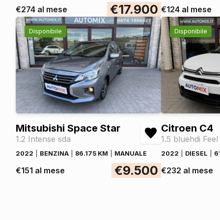
€17.900
Abs
€274 al mese
€124 al mese
Controllo della frenata
Disponibile
Disponibile
Airbag guida
Airbag passeggero
Airbag laterali
Airbag a tendina
Esp / electronic stability program
Indicatore pressione pneumatici
Retrovisore interno auto-anabbagliante
Mitsubishi Space Star
Citroen C4
1.2 Intense sda
1.5 bluehdi Feel
Sistema di frenata anti collisione
Assistente alla frenata
2022
BENZINA
86.175 KM
MANUALE
2022
DIESEL
6
€9.500
Assistente cambio di corsia
€151 al mese
€232 al mese
Assistente per partenze in salita
Fissaggi isofix
Airbag disinseribile