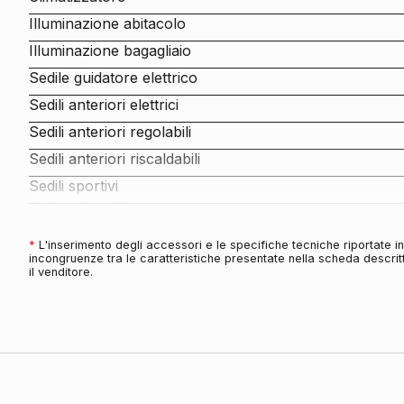
Illuminazione abitacolo
Illuminazione bagagliaio
Sedile guidatore elettrico
Sedili anteriori elettrici
Sedili anteriori regolabili
Sedili anteriori riscaldabili
Sedili sportivi
Volante in pelle
Volante regolabile
*
L'inserimento degli accessori e le specifiche tecniche riportate 
incongruenze tra le caratteristiche presentate nella scheda descritt
Bracciolo anteriore
il venditore.
Bracciolo posteriore
Sedili abbattibili
Copertura vano bagagli
Supporto lombare
Climatizzatore automatico a due zone