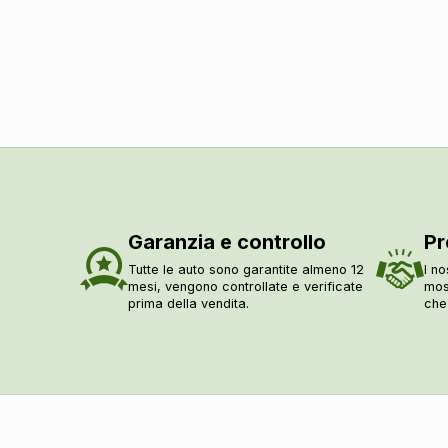
Porta usb
Presa 12v aggiuntiva
Bluetooth
Connessione ios
Connessione android
Eco
Cavo ricarica batterie
Esterni
Garanzia e controllo
Pr
Personalizzazione colori esterni
Tutte le auto sono garantite almeno 12
I no
mesi, vengono controllate e verificate
mos
Prese d'aria
prima della vendita.
che
Maniglie esterne in tinta
Indicatori di direzione integrati negli specchietti retrovis
Specchietti retrovisori elettrici
Specchietti retrovisori elettrici - riscaldabili