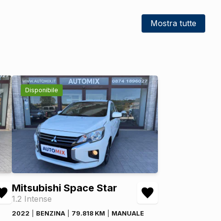
DI SERIE
DI SERIE
Mostra tutte
DI SERIE
DI SERIE
DI SERIE
DI SERIE
Disponibile
DI SERIE
DI SERIE
DI SERIE
DI SERIE
DI SERIE
Mitsubishi Space Star
DI SERIE
1.2 Intense
2022
BENZINA
79.818 KM
MANUALE