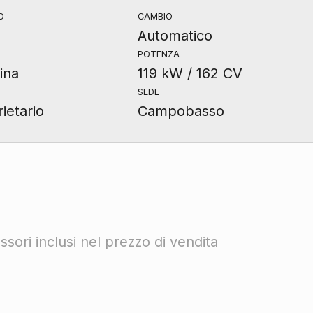
O
CAMBIO
Automatico
POTENZA
ina
119 kW / 162 CV
SEDE
ietario
Campobasso
sori inclusi nel prezzo di vendita