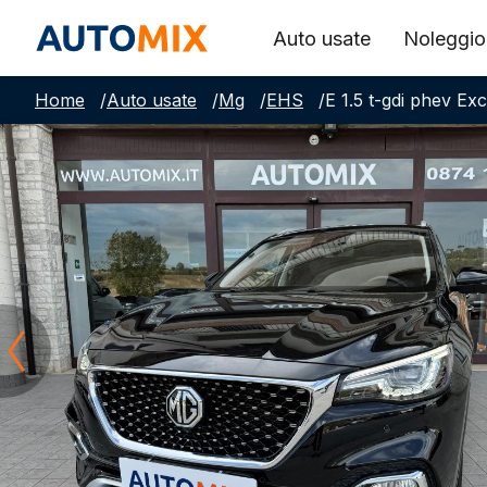
Auto usate
Noleggio
Home
/
Auto usate
/
Mg
/
EHS
/
E 1.5 t-gdi phev Ex