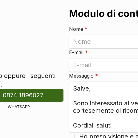
Modulo di con
Nome
*
E-mail
*
to oppure i seguenti
Messaggio
*
.
0874 1896027
WHATSAPP
Ho preso visione e 