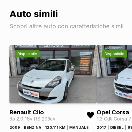
Specchietti retrovisori in tinta
Portellone bagagliaio elettrico
Auto simili
Barre sul tetto
Scopri altre auto con caratteristiche simili
Cromature esterne
Tergicristalli
Fari
Fari a led
Disponibile
Disponibile
Fendinebbia
Fari automatici
Fari autoadattivi
Luci diurne
Interni
Interni in pelle
Renault Clio
Opel Corsa
Interni personalizzazione colori
3p 2.0 16v RS 203cv
1.3 Cdti Corsa 
Sicurezza
2009
BENZINA
120.111 KM
MANUALE
2017
DIESEL
9