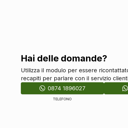
Antifurti
Antifurto immobilizer
Chiusura centralizzata
Audio e Telematica
Impianto audio
Impianto di navigazione
Hai delle domande?
Altoparlanti 6
Utilizza il modulo per essere ricontatta
Comandi al volante
recapiti per parlare con il servizio clienti
Radio digitale dab
Cambio
0874 1896027
Cambio automatico a 7 marce
TELEFONO
Cerchi
Cerchi in lega da 18
Connettività