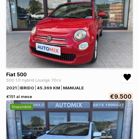
Fiat 500
500 1.0 hybrid Lounge 70cv
2021
IBRIDO
45.369 KM
MANUALE
€9.500
€151 al mese
Disponibile