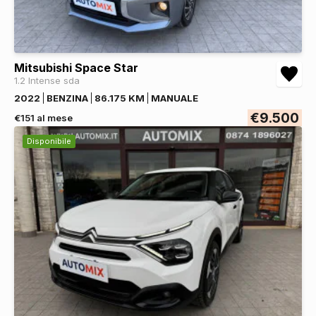
Mitsubishi Space Star
1.2 Intense sda
2022
BENZINA
86.175 KM
MANUALE
€9.500
€151 al mese
Disponibile