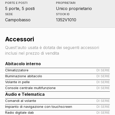
PORTE E POSTI
PROPRIETARI
5 porte, 5 posti
Unico proprietario
SEDE
STOCK ID
Campobasso
1352V1010
Accessori
Quest'auto usata è dotata dei seguenti accessori
inclusi nel prezzo di vendita
Abitacolo interno
Climatizzatore
DI SERIE
Illuminazione abitacolo
DI SERIE
Volante in pelle
DI SERIE
Console centrale multifunzione
DI SERIE
Audio e Telematica
Comandi al volante
DI SERIE
Impianto di navigazione con touchscreen
DI SERIE
Radio digitale dab
DI SERIE