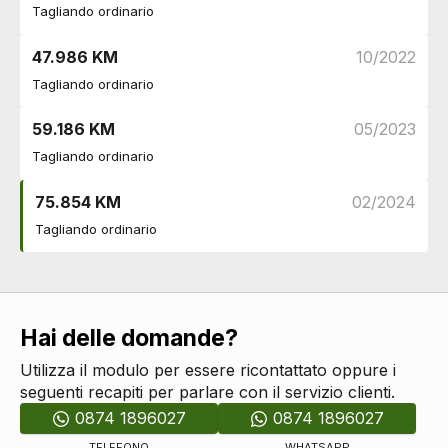
Servosterzo
DI SERIE
Tagliando ordinario
Regolatore di velocità - cruise control
DI SERIE
Indicatore pressione pneumatici
DI SERIE
47.986 KM
10/2022
Assistente cambio di corsia
DI SERIE
Tagliando ordinario
Sicurezza
DI SERIE
Cinture di sicurezza
DI SERIE
59.186 KM
05/2023
Riconoscimento segnali stradali
DI SERIE
Tagliando ordinario
Freno di stazionamento elettrico
DI SERIE
Sistemi di assistenza
75.854 KM
02/2024
Sensori parcheggio
DI SERIE
Tagliando ordinario
Vetri
Alzacristalli elettrici anteriori e posteriori
DI SERIE
Hai delle domande?
Utilizza il modulo per essere ricontattato oppure i
seguenti recapiti per parlare con il servizio clienti.
0874 1896027
0874 1896027
TELEFONO
WHATSAPP