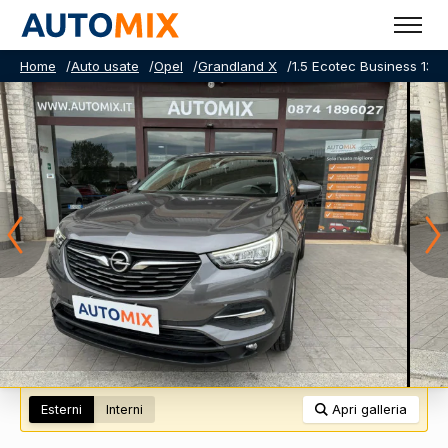
Home
/
Auto usate
/
Opel
/
Grandland X
/
1.5 Ecotec Business 130
Esterni
Interni
Apri galleria