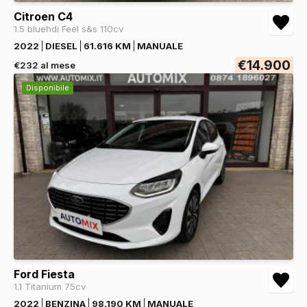
Citroen C4
1.5 bluehdi Feel s&s 110cv
2022
DIESEL
61.616 KM
MANUALE
€14.900
€232 al mese
Disponibile
Ford Fiesta
1.1 Titanium 75cv
2022
BENZINA
98.190 KM
MANUALE