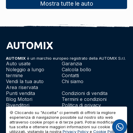
Mostra tutte le auto
AUTOMIX
è un marchio europeo registrato della AUTOMIX S.r.l.
Auto usate
Garanzia
Noleggio a lungo
Calcola bollo
termine
Contatti
Vendi la tua auto
Chi siamo
Area riservata
Punti vendita
Condizioni di vendita
Blog Motori
Termini e condizioni
Rivenditori
Politica di privacy
Franchising
Utilizzo dei cookie
🍪 Cliccando su "Accetta" ci permetti di offrirti la migliore
esperienza di navigazione possibile sul nostro sito web
attraverso cookie propri e di terze parti. Potrai modificare la
tua scelta e ottenere maggiori informazioni sui cookie
© 2026 | AUTOMIX S.r.l. | Partita IVA: IT01732290703 | Capitale
utilizzati, visitando la nostra
Privacy Policy
e
Cookie Policy
.