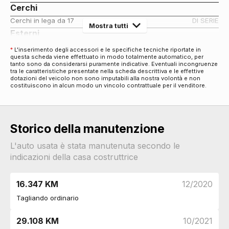
Cerchi
Cerchi in lega da 17
DI SERIE
Mostra tutti
Esterni
Maniglie esterne in tinta
DI SERIE
*
L'inserimento degli accessori e le specifiche tecniche riportate in
questa scheda viene effettuato in modo totalmente automatico, per
Specchietti retrovisori elettrici
DI SERIE
tanto sono da considerarsi puramente indicative. Eventuali incongruenze
Fari
tra le caratteristiche presentate nella scheda descrittiva e le effettive
dotazioni del veicolo non sono imputabili alla nostra volontà e non
Fari a led
DI SERIE
costituiscono in alcun modo un vincolo contrattuale per il venditore.
Fendinebbia
DI SERIE
Luci diurne
DI SERIE
Interni
Storico della manutenzione
Interni in tessuto
DI SERIE
Pacchetti
L'auto usata è stata manutenuta secondo le
indicazioni della casa costruttrice
Pacchetto
DI SERIE
Sicurezza
16.347 KM
12/2020
Airbag frontali
DI SERIE
Airbag passeggero
DI SERIE
Tagliando ordinario
Airbag laterali
DI SERIE
Airbag a tendina
DI SERIE
29.108 KM
10/2021