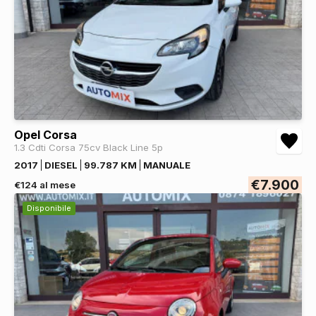
Opel Corsa
1.3 Cdti Corsa 75cv Black Line 5p
2017
DIESEL
99.787 KM
MANUALE
€7.900
€124 al mese
Disponibile