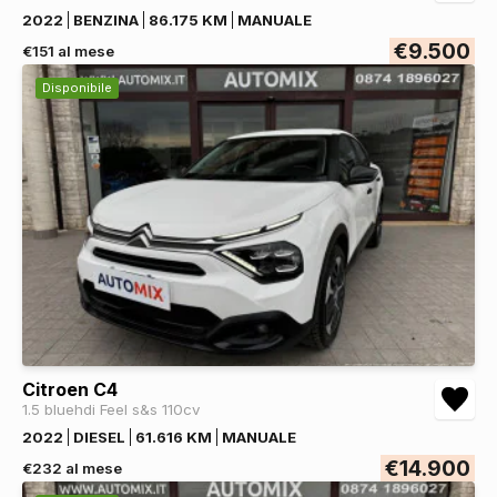
2022
BENZINA
86.175 KM
MANUALE
€9.500
€151 al mese
Disponibile
Citroen C4
1.5 bluehdi Feel s&s 110cv
2022
DIESEL
61.616 KM
MANUALE
€14.900
€232 al mese