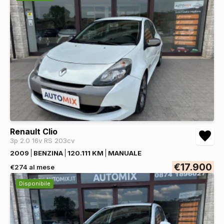
Renault Clio
3p 2.0 16v RS 203cv
2009
BENZINA
120.111 KM
MANUALE
€17.900
€274 al mese
Disponibile