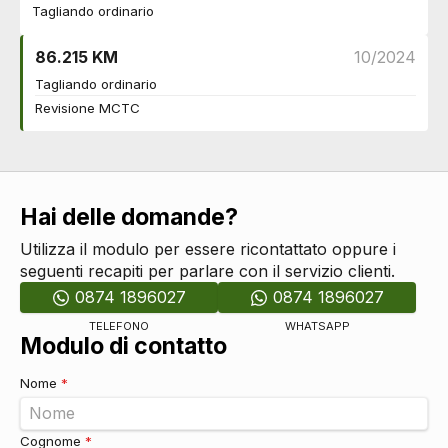
Servosterzo
DI SERIE
Tagliando ordinario
Regolatore di velocità - cruise control
DI SERIE
Indicatore pressione pneumatici
DI SERIE
86.215 KM
10/2024
Assistente cambio di corsia
DI SERIE
Tagliando ordinario
Sicurezza
DI SERIE
Revisione MCTC
Cinture di sicurezza
DI SERIE
Riconoscimento segnali stradali
DI SERIE
Freno di stazionamento elettrico
DI SERIE
Sistemi di assistenza
Hai delle domande?
Sensori parcheggio
DI SERIE
Vetri
Utilizza il modulo per essere ricontattato oppure i
Alzacristalli elettrici anteriori e posteriori
DI SERIE
seguenti recapiti per parlare con il servizio clienti.
0874 1896027
0874 1896027
TELEFONO
WHATSAPP
Modulo di contatto
Nome
*
Cognome
*