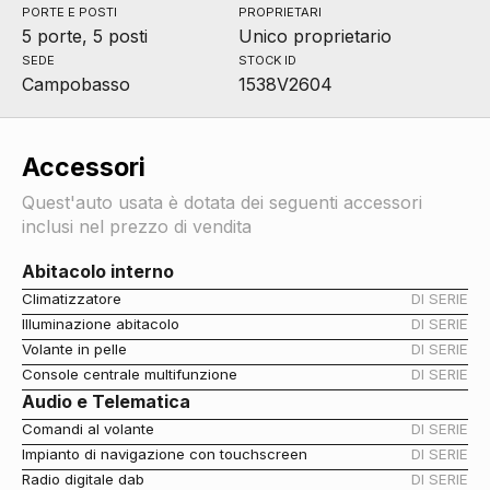
PORTE E POSTI
PROPRIETARI
5 porte, 5 posti
Unico proprietario
SEDE
STOCK ID
Campobasso
1538V2604
Accessori
Quest'auto usata è dotata dei seguenti accessori
inclusi nel prezzo di vendita
Abitacolo interno
Climatizzatore
DI SERIE
Illuminazione abitacolo
DI SERIE
Volante in pelle
DI SERIE
Console centrale multifunzione
DI SERIE
Audio e Telematica
Comandi al volante
DI SERIE
Impianto di navigazione con touchscreen
DI SERIE
Radio digitale dab
DI SERIE