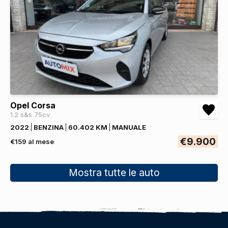
Opel Corsa
1.2 s&s 75cv
2022
BENZINA
60.402 KM
MANUALE
€9.900
€159 al mese
Mostra tutte le auto