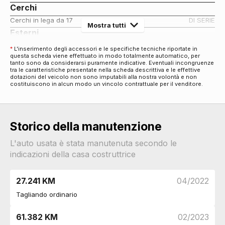
Cerchi
Cerchi in lega da 17
DI SERIE
Mostra tutti
Esterni
Maniglie esterne in tinta
DI SERIE
*
L'inserimento degli accessori e le specifiche tecniche riportate in
questa scheda viene effettuato in modo totalmente automatico, per
Specchietti retrovisori elettrici
DI SERIE
tanto sono da considerarsi puramente indicative. Eventuali incongruenze
Fari
tra le caratteristiche presentate nella scheda descrittiva e le effettive
dotazioni del veicolo non sono imputabili alla nostra volontà e non
Fari a led
DI SERIE
costituiscono in alcun modo un vincolo contrattuale per il venditore.
Fendinebbia
DI SERIE
Luci diurne
DI SERIE
Interni
Storico della manutenzione
Interni in tessuto
DI SERIE
Pacchetti
L'auto usata è stata manutenuta secondo le
indicazioni della casa costruttrice
Pacchetto
DI SERIE
Sicurezza
27.241 KM
04/2022
Airbag frontali
DI SERIE
Airbag passeggero
DI SERIE
Tagliando ordinario
Airbag laterali
DI SERIE
Airbag a tendina
DI SERIE
61.382 KM
02/2023