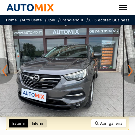
Home
/
Auto usate
/
Opel
/
Grandland X
/
X 1.5 ecotec Business s
Esterni
Interni
Apri galleria