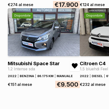
€17.900
€274 al mese
€124 al mese
Disponibile
Disponibile
Mitsubishi Space Star
Citroen C4
1.2 Intense sda
1.5 bluehdi Feel
2022
BENZINA
86.175 KM
MANUALE
2022
DIESEL
6
€9.500
€151 al mese
€232 al mese