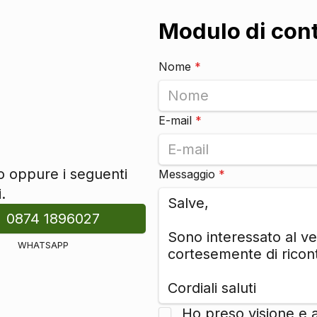
Modulo di con
Nome
*
E-mail
*
to oppure i seguenti
Messaggio
*
.
0874 1896027
WHATSAPP
Ho preso visione e 