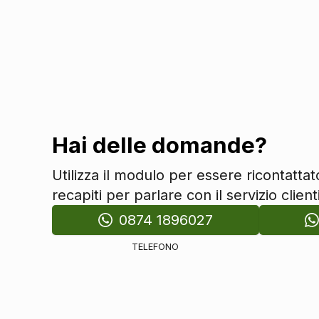
Connettività
Presa 12v aggiuntiva
Esterni
Maniglie esterne in tinta
Specchietti retrovisori in tinta
Cromature esterne
Hai delle domande?
Fari
Fendinebbia
Utilizza il modulo per essere ricontatta
Fari automatici
recapiti per parlare con il servizio clienti
Interni
0874 1896027
Interni in pelle
TELEFONO
Poggiatesta
Poggiatesta regolabili
Sicurezza