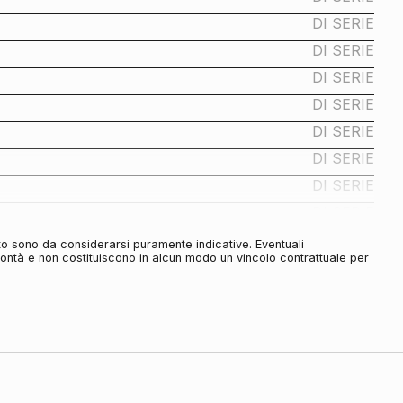
DI SERIE
DI SERIE
DI SERIE
DI SERIE
DI SERIE
DI SERIE
DI SERIE
DI SERIE
to sono da considerarsi puramente indicative. Eventuali
olontà e non costituiscono in alcun modo un vincolo contrattuale per
DI SERIE
DI SERIE
DI SERIE