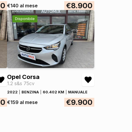
00
€8.900
€140 al mese
Disponibile
Opel Corsa
1.2 s&s 75cv
2022
BENZINA
60.402 KM
MANUALE
00
€9.900
€159 al mese