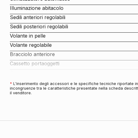
Illuminazione abitacolo
Sedili anteriori regolabili
Sedili posteriori regolabili
Volante in pelle
Volante regolabile
Bracciolo anteriore
Cassetto portaoggetti
Specchietti di cortesia
Antifurti
*
L'inserimento degli accessori e le specifiche tecniche riportate 
incongruenze tra le caratteristiche presentate nella scheda descritt
Antifurto immobilizer
il venditore.
Audio e Telematica
Impianto audio
Cerchi
Cerchi in lega da 18