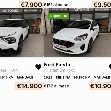
€7.900
€9.5
€151 al mese
Disponibile
Ford Fiesta
 s&s 110cv
1.1 Titanium 75cv
1.616 KM
MANUALE
2022
BENZINA
98.190 KM
MANUALE
€14.900
€10.9
€177 al mese