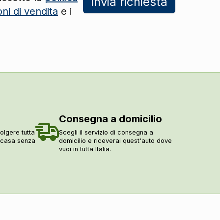
Invia richiesta
DI SERIE
oni di vendita
e i
DI SERIE
DI SERIE
DI SERIE
DI SERIE
DI SERIE
DI SERIE
DI SERIE
Consegna a domicilio
DI SERIE
olgere tutta
Scegli il servizio di consegna a
DI SERIE
a casa senza
domicilio e riceverai quest'auto dove
vuoi in tutta Italia.
DI SERIE
DI SERIE
DI SERIE