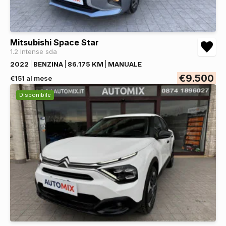
Mitsubishi Space Star
1.2 Intense sda
2022
BENZINA
86.175 KM
MANUALE
€9.500
€151 al mese
Disponibile