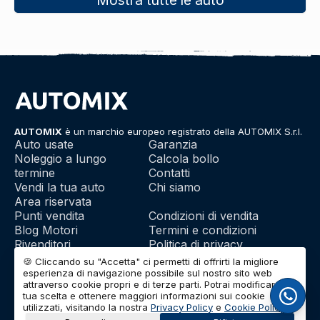
AUTOMIX
è un marchio europeo registrato della AUTOMIX S.r.l.
Auto usate
Garanzia
Noleggio a lungo
Calcola bollo
termine
Contatti
Vendi la tua auto
Chi siamo
Area riservata
Punti vendita
Condizioni di vendita
Blog Motori
Termini e condizioni
Rivenditori
Politica di privacy
Franchising
Utilizzo dei cookie
🍪 Cliccando su "Accetta" ci permetti di offrirti la migliore
esperienza di navigazione possibile sul nostro sito web
attraverso cookie propri e di terze parti. Potrai modificare la
tua scelta e ottenere maggiori informazioni sui cookie
© 2026 | AUTOMIX S.r.l. | Partita IVA: IT01732290703 | Capitale
utilizzati, visitando la nostra
Privacy Policy
e
Cookie Policy
.
Sociale: Euro 10.000 i.v.