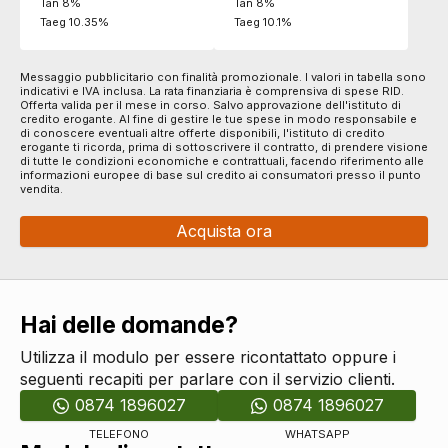
Tan 8%
Tan 8%
Taeg 10.35%
Taeg 10.1%
Messaggio pubblicitario con finalità promozionale. I valori in tabella sono
indicativi e IVA inclusa. La rata finanziaria è comprensiva di spese RID.
Offerta valida per il mese in corso. Salvo approvazione dell'istituto di
credito erogante. Al fine di gestire le tue spese in modo responsabile e
di conoscere eventuali altre offerte disponibili, l'istituto di credito
erogante ti ricorda, prima di sottoscrivere il contratto, di prendere visione
di tutte le condizioni economiche e contrattuali, facendo riferimento alle
informazioni europee di base sul credito ai consumatori presso il punto
vendita.
Acquista ora
Hai delle domande?
Utilizza il modulo per essere ricontattato oppure i
seguenti recapiti per parlare con il servizio clienti.
0874 1896027
0874 1896027
TELEFONO
WHATSAPP