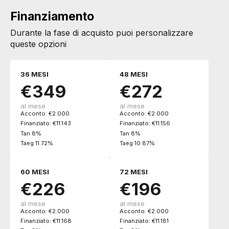
Finanziamento
Durante la fase di acquisto puoi personalizzare
queste opzioni
36 MESI
48 MESI
€349
€272
al mese
al mese
Acconto: €2.000
Acconto: €2.000
Finanziato: €11.143
Finanziato: €11.156
Tan 8%
Tan 8%
Taeg 11.72%
Taeg 10.87%
60 MESI
72 MESI
€226
€196
al mese
al mese
Acconto: €2.000
Acconto: €2.000
Finanziato: €11.168
Finanziato: €11.181