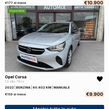
€10.900
€177 al mese
Disponibile
Opel Corsa
1.2 s&s 75cv
2022
BENZINA
60.402 KM
MANUALE
€9.900
€159 al mese
Mostra tutte le auto