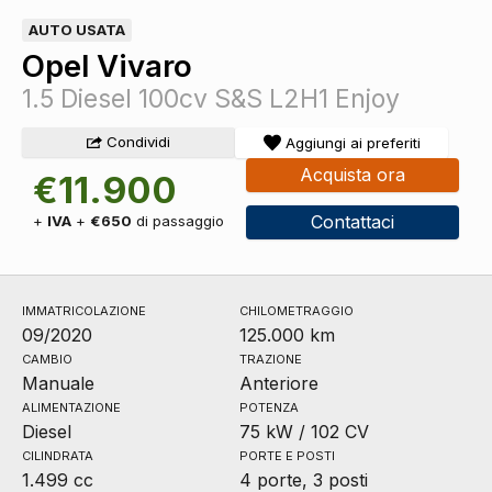
AUTO USATA
Opel Vivaro
1.5 Diesel 100cv S&S L2H1 Enjoy
Condividi
Aggiungi ai preferiti
Acquista ora
€11.900
Contattaci
+
IVA
+
€650
di passaggio
IMMATRICOLAZIONE
CHILOMETRAGGIO
09/2020
125.000 km
CAMBIO
TRAZIONE
Manuale
Anteriore
ALIMENTAZIONE
POTENZA
Diesel
75 kW / 102 CV
CILINDRATA
PORTE E POSTI
1.499 cc
4 porte, 3 posti