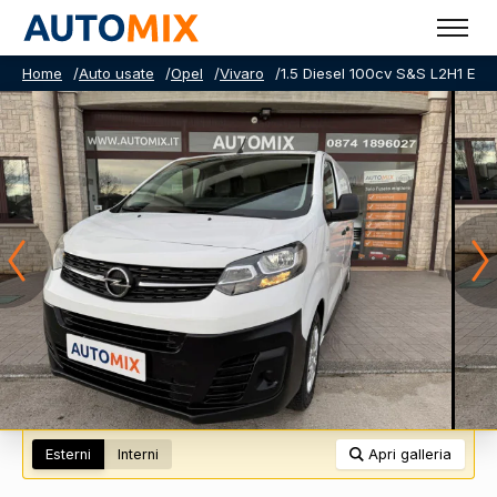
Home
/
Auto usate
/
Opel
/
Vivaro
/
1.5 Diesel 100cv S&S L2H1 Enj
Esterni
Interni
Apri galleria