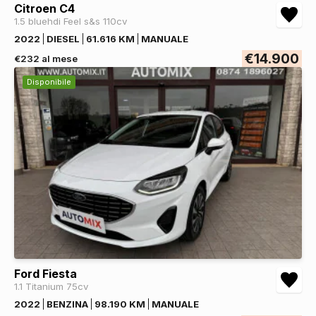
Citroen C4
1.5 bluehdi Feel s&s 110cv
2022
DIESEL
61.616 KM
MANUALE
€14.900
€232 al mese
Disponibile
Ford Fiesta
1.1 Titanium 75cv
2022
BENZINA
98.190 KM
MANUALE