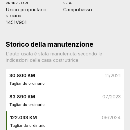
PROPRIETARI
SEDE
Unico proprietario
Campobasso
STOCK ID
1451V901
Storico della manutenzione
L'auto usata è stata manutenuta secondo le
indicazioni della casa costruttrice
30.800 KM
11/2021
Tagliando ordinario
83.890 KM
07/2023
Tagliando ordinario
122.033 KM
09/2024
Tagliando ordinario