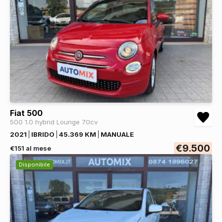
Fiat 500
500 1.0 hybrid Lounge 70cv
2021
IBRIDO
45.369 KM
MANUALE
€9.500
€151 al mese
Disponibile