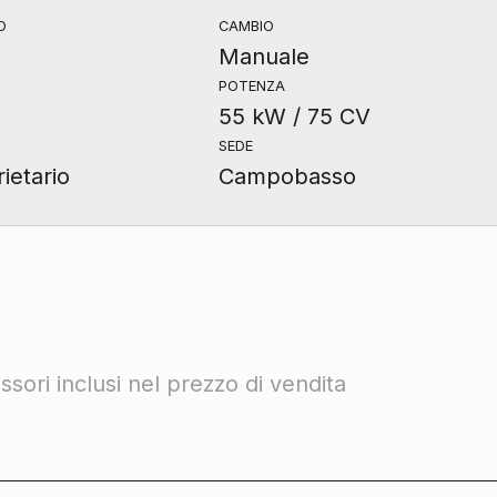
O
CAMBIO
Manuale
POTENZA
55 kW / 75 CV
SEDE
ietario
Campobasso
sori inclusi nel prezzo di vendita