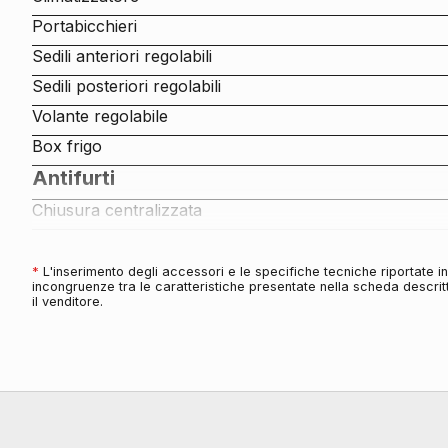
Portabicchieri
Sedili anteriori regolabili
Sedili posteriori regolabili
Volante regolabile
Box frigo
Antifurti
Chiusura centralizzata
Audio e Telematica
Impianto audio con touchscreen
*
L'inserimento degli accessori e le specifiche tecniche riportate 
incongruenze tra le caratteristiche presentate nella scheda descritt
Computer di bordo
il venditore.
Cerchi
Cerchi da 15
Connettività
Presa 12v aggiuntiva