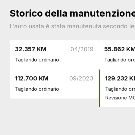
Esterni
Storico della manutenzion
Maniglie esterne in tinta
Indicatori di direzione integrati negli specchietti retrovis
L'auto usata è stata manutenuta secondo le i
Specchietti retrovisori elettrici
Cromature esterne
32.357 KM
04/2019
55.862 K
Fari
Tagliando ordinario
Tagliando ord
Fari automatici
Luci diurne
112.700 KM
09/2023
129.232 
Interni
Tagliando ordinario
Tagliando or
Interni in tessuto
Revisione M
Poggiatesta
Poggiatesta posteriori
Sicurezza
Abs