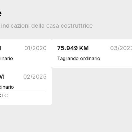
e
ori
ndicazioni della casa costruttrice
M
01/2020
75.949 KM
03/202
inario
Tagliando ordinario
KM
02/2025
dinario
CTC