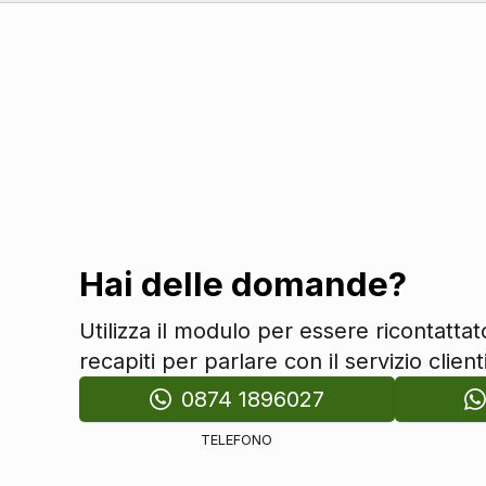
Controllo della frenata
Airbag guida
Airbag passeggero
Airbag laterali
Airbag a tendina
Servosterzo
Controllo della stabilità
Regolatore di velocità - cruise control
Indicatore pressione pneumatici
Hai delle domande?
Assistente alla frenata
Utilizza il modulo per essere ricontatta
Assistente per partenze in salita
recapiti per parlare con il servizio clienti
Fissaggi isofix
0874 1896027
Sistemi di assistenza
Indicatore cambio marcia
TELEFONO
Vetri