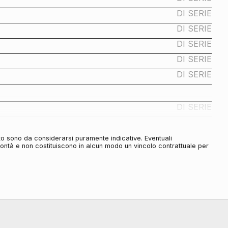
DI SERIE
DI SERIE
DI SERIE
DI SERIE
DI SERIE
DI SERIE
to sono da considerarsi puramente indicative. Eventuali
DI SERIE
olontà e non costituiscono in alcun modo un vincolo contrattuale per
DI SERIE
DI SERIE
DI SERIE