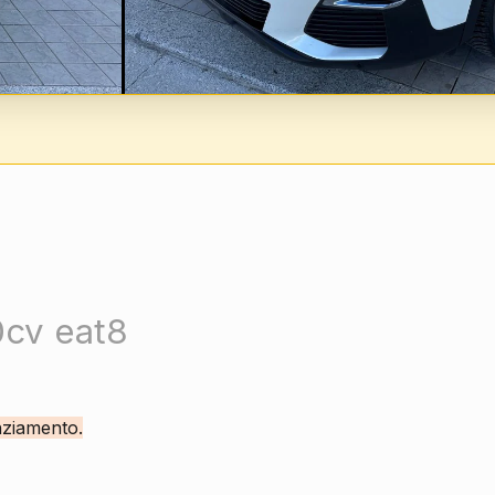
0cv eat8
nziamento.