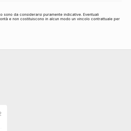
DI SERIE
DI SERIE
to sono da considerarsi puramente indicative. Eventuali
olontà e non costituiscono in alcun modo un vincolo contrattuale per
DI SERIE
DI SERIE
DI SERIE
DI SERIE
DI SERIE
DI SERIE
DI SERIE
DI SERIE
DI SERIE
2
DI SERIE