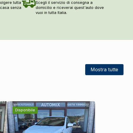
DI SERIE
olgere tutta
Scegli il servizio di consegna a
a casa senza
domicilio e riceverai quest'auto dove
DI SERIE
vuoi in tutta Italia.
DI SERIE
DI SERIE
DI SERIE
DI SERIE
DI SERIE
DI SERIE
Mostra tutte
DI SERIE
DI SERIE
DI SERIE
Disponibile
DI SERIE