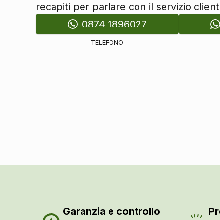
recapiti per parlare con il servizio clienti
Interni personalizzazione colori
Interni in tessuto
0874 1896027
Pacchetti
TELEFONO
Pacchetto
Poggiatesta
Poggiatesta regolabili
Sicurezza
Abs
Controllo della frenata
Airbag frontali
Airbag laterali
Airbag a tendina
Servosterzo
Regolatore di velocità - cruise control
Garanzia e controllo
Pr