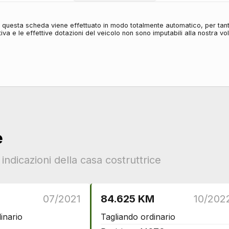
in questa scheda viene effettuato in modo totalmente automatico, per tan
iva e le effettive dotazioni del veicolo non sono imputabili alla nostra v
e
ndicazioni della casa costruttrice
M
07/2021
84.625 KM
10/202
inario
Tagliando ordinario