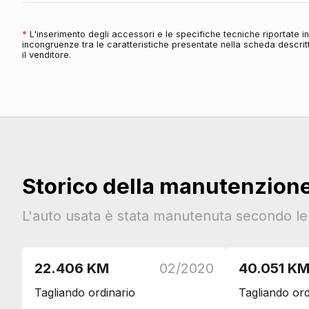
Cassetto portaoggetti
Cromature interne
*
L'inserimento degli accessori e le specifiche tecniche riportate 
incongruenze tra le caratteristiche presentate nella scheda descritt
Dettagli interni in carbonio
il venditore.
Console centrale multifunzione
Copertura vano bagagli
Antifurti
Chiusura centralizzata
Audio e Telematica
Storico della manutenzion
Impianto audio con bluetooth
Impianto audio con touchscreen
L'auto usata è stata manutenuta secondo le i
Impianto di navigazione
Display sul parabrezza
Radio digitale dab
22.406 KM
02/2020
40.051 K
Cerchi
Tagliando ordinario
Tagliando ord
Cerchi in lega da 17