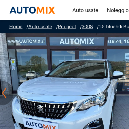
Auto usate
Noleggio
Home
/
Auto usate
/
Peugeot
/
3008
/
1.5 bluehdi B