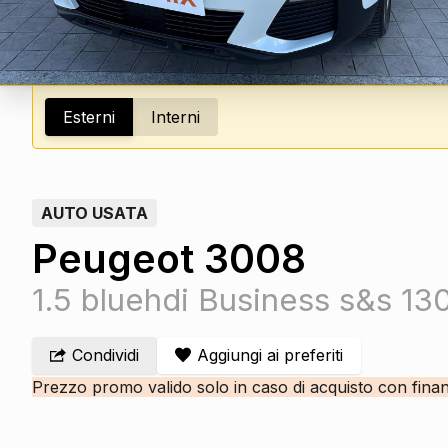
Esterni
Interni
AUTO USATA
Peugeot 3008
1.5 bluehdi Business s&s 13
Condividi
Aggiungi ai preferiti
Prezzo promo valido solo in caso di acquisto con fina