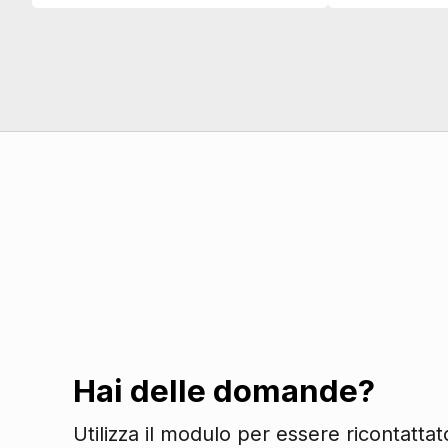
Connettività
Presa 12v aggiuntiva
Connessione ios - android
Esterni
Personalizzazione colori esterni
Specchietti retrovisori elettrici
Specchietti retrovisori in tinta
Cromature esterne
Tergicristalli
Fari
Fendinebbia
Fari automatici
Hai delle domande?
Luci diurne
Interni
Utilizza il modulo per essere ricontatta