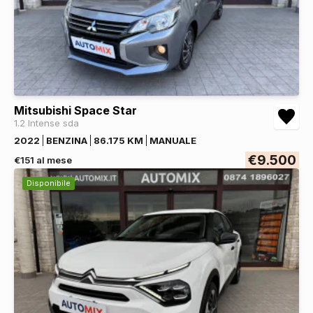
Mitsubishi Space Star
1.2 Intense sda
2022
BENZINA
86.175 KM
MANUALE
€9.500
€151 al mese
Disponibile