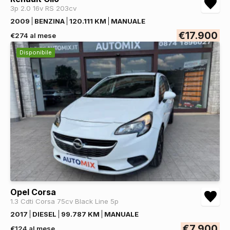
3p 2.0 16v RS 203cv
2009
BENZINA
120.111 KM
MANUALE
€17.900
€274 al mese
Disponibile
Opel Corsa
1.3 Cdti Corsa 75cv Black Line 5p
2017
DIESEL
99.787 KM
MANUALE
€7.900
€124 al mese