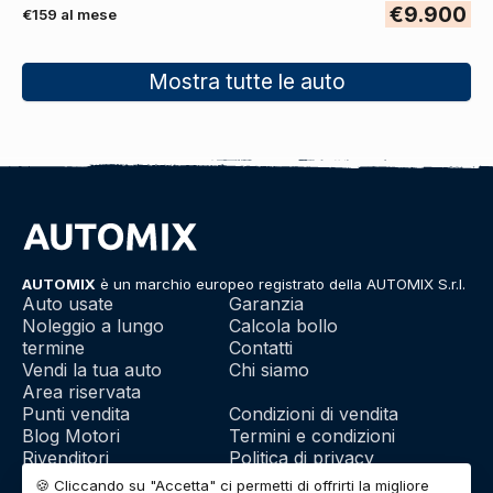
€9.900
€159 al mese
Mostra tutte le auto
AUTOMIX
è un marchio europeo registrato della AUTOMIX S.r.l.
Auto usate
Garanzia
Noleggio a lungo
Calcola bollo
termine
Contatti
Vendi la tua auto
Chi siamo
Area riservata
Punti vendita
Condizioni di vendita
Blog Motori
Termini e condizioni
Rivenditori
Politica di privacy
Franchising
Utilizzo dei cookie
🍪 Cliccando su "Accetta" ci permetti di offrirti la migliore