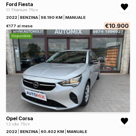
Ford Fiesta
1.1 Titanium 75cv
2022
BENZINA
98.190 KM
MANUALE
€10.900
€177 al mese
Disponibile
Opel Corsa
1.2 s&s 75cv
2022
BENZINA
60.402 KM
MANUALE