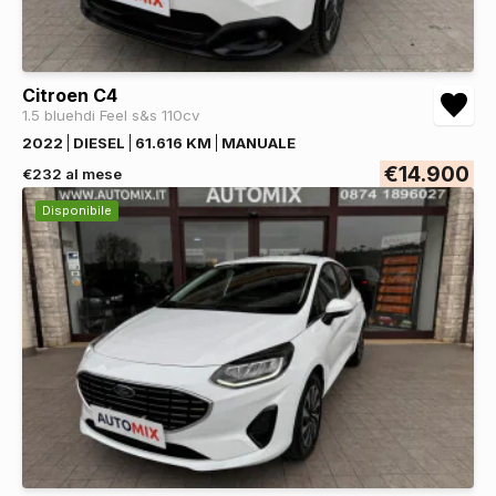
Citroen C4
1.5 bluehdi Feel s&s 110cv
2022
DIESEL
61.616 KM
MANUALE
€14.900
€232 al mese
Disponibile