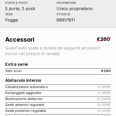
PORTE E POSTI
PROPRIETARI
5 porte, 5 posti
Unico proprietario
SEDE
STOCK ID
Foggia
999V1811
Accessori
€280
Quest'auto usata è dotata dei seguenti accessori
inclusi nel prezzo di vendita
Extra serie
Vetri scuri
€280
Abitacolo interno
Climatizzatore automatico
DI SERIE
Portaoggetti aggiuntivi
DI SERIE
Illuminazione abitacolo
DI SERIE
Sedili anteriori regolabili
DI SERIE
Sedili posteriori regolabili
DI SERIE