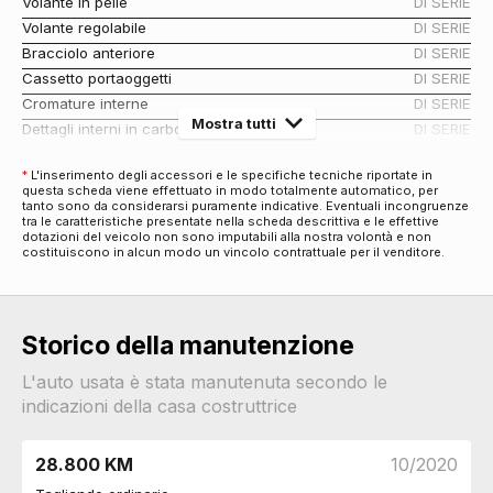
Volante in pelle
DI SERIE
Volante regolabile
DI SERIE
Bracciolo anteriore
DI SERIE
Cassetto portaoggetti
DI SERIE
Cromature interne
DI SERIE
Mostra tutti
Dettagli interni in carbonio
DI SERIE
Console centrale multifunzione
DI SERIE
*
L'inserimento degli accessori e le specifiche tecniche riportate in
Copertura vano bagagli
DI SERIE
questa scheda viene effettuato in modo totalmente automatico, per
Antifurti
tanto sono da considerarsi puramente indicative. Eventuali incongruenze
tra le caratteristiche presentate nella scheda descrittiva e le effettive
Chiusura centralizzata
DI SERIE
dotazioni del veicolo non sono imputabili alla nostra volontà e non
costituiscono in alcun modo un vincolo contrattuale per il venditore.
Audio e Telematica
Impianto audio con bluetooth
DI SERIE
Impianto audio con touchscreen
DI SERIE
Storico della manutenzione
Impianto di navigazione
DI SERIE
Display sul parabrezza
DI SERIE
L'auto usata è stata manutenuta secondo le
Radio digitale dab
DI SERIE
indicazioni della casa costruttrice
Cerchi
Cerchi in lega da 17
DI SERIE
28.800 KM
10/2020
Connettività