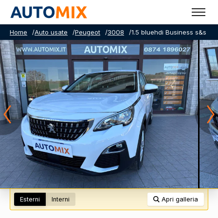
Home
/
Auto usate
/
Peugeot
/
3008
/
1.5 bluehdi Business s&s 13
Esterni
Interni
Apri galleria