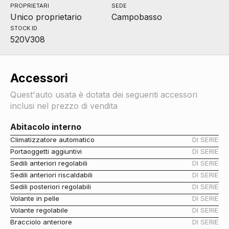
PROPRIETARI
SEDE
Unico proprietario
Campobasso
STOCK ID
520V308
Accessori
Quest'auto usata è dotata dei seguenti accessori
inclusi nel prezzo di vendita
Abitacolo interno
Climatizzatore automatico
DI SERIE
Portaoggetti aggiuntivi
DI SERIE
Sedili anteriori regolabili
DI SERIE
Sedili anteriori riscaldabili
DI SERIE
Sedili posteriori regolabili
DI SERIE
Volante in pelle
DI SERIE
Volante regolabile
DI SERIE
Bracciolo anteriore
DI SERIE