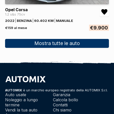
Opel Corsa
1.2 s&s 75cv
2022
BENZINA
60.402 KM
MANUALE
€9.900
€159 al mese
Mostra tutte le auto
AUTOMIX
è un marchio europeo registrato della AUTOMIX S.r.l.
Auto usate
Garanzia
Noleggio a lungo
Calcola bollo
termine
Contatti
Vendi la tua auto
Chi siamo