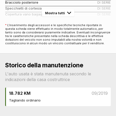
Bracciolo posteriore
DI SERIE
Specchietti di cortesia
DI SERIE
Mostra tutti
Copertura vano bagagli
DI SERIE
Badge - ricamo interno
DI SERIE
*
L'inserimento degli accessori e le specifiche tecniche riportate in
Antifurti
questa scheda viene effettuato in modo totalmente automatico, per
tanto sono da considerarsi puramente indicative. Eventuali incongruenze
Chiusura centralizzata
DI SERIE
tra le caratteristiche presentate nella scheda descrittiva e le effettive
Audio e Telematica
dotazioni del veicolo non sono imputabili alla nostra volontà e non
costituiscono in alcun modo un vincolo contrattuale per il venditore.
Impianto di navigazione
DI SERIE
Display multifunzione
DI SERIE
Comandi al volante
DI SERIE
Storico della manutenzione
Computer di bordo
DI SERIE
Cerchi
L'auto usata è stata manutenuta secondo le
Cerchi in lega da 16
DI SERIE
indicazioni della casa costruttrice
Connettività
Presa 12v aggiuntiva
DI SERIE
18.782 KM
09/2019
Bluetooth
DI SERIE
Tagliando ordinario
Eco
Eco drive
DI SERIE
Esterni