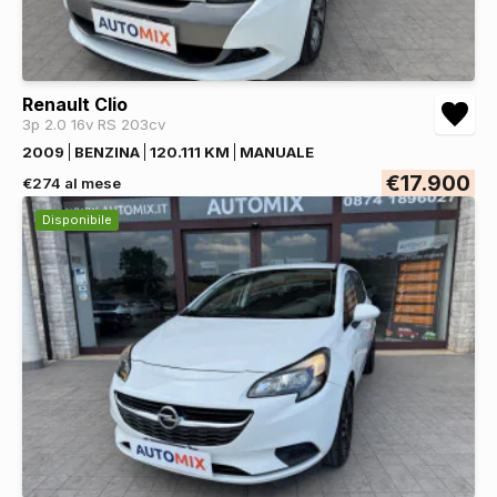
Renault Clio
3p 2.0 16v RS 203cv
2009
BENZINA
120.111 KM
MANUALE
€17.900
€274 al mese
Disponibile