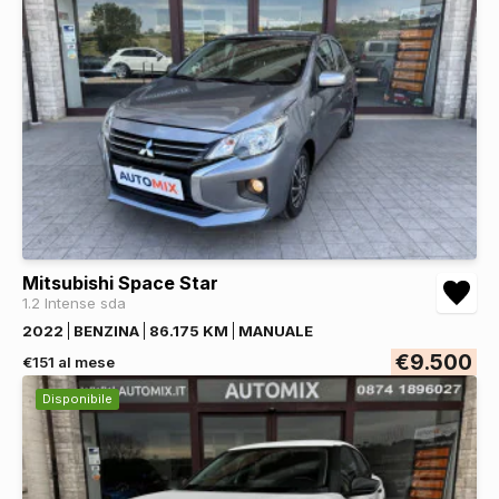
Mitsubishi Space Star
1.2 Intense sda
2022
BENZINA
86.175 KM
MANUALE
€9.500
€151 al mese
Disponibile