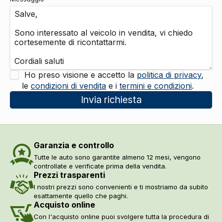
Regolatore di velocità - cruise control
DI SERIE
Indicatore pressione pneumatici
DI SERIE
Sistema di frenata anti collisione
DI SERIE
Sistema di riconoscimento stanchezza guidatore
DI SERIE
Assistente alla frenata
DI SERIE
Assistente per partenze in salita
DI SERIE
Ho preso visione e accetto la
politica di privacy
,
Barre antintrusione
DI SERIE
le
condizioni di vendita
e i
termini e condizioni
.
Fissaggi isofix
DI SERIE
Invia richiesta
Freni a disco autoventilanti
DI SERIE
Airbag ginocchia
DI SERIE
Sicurezza
DI SERIE
Cinture di sicurezza
DI SERIE
Garanzia e controllo
Riconoscimento segnali stradali
DI SERIE
Sistemi di assistenza
Tutte le auto sono garantite almeno 12 mesi, vengono
controllate e verificate prima della vendita.
Telecamera posteriore
DI SERIE
Prezzi trasparenti
Indicatore cambio marcia
DI SERIE
I nostri prezzi sono convenienti e ti mostriamo da subito
Vernici
esattamente quello che paghi.
Acquisto online
Vernice metallizzata
DI SERIE
Con l'acquisto online puoi svolgere tutta la procedura di
Vetri