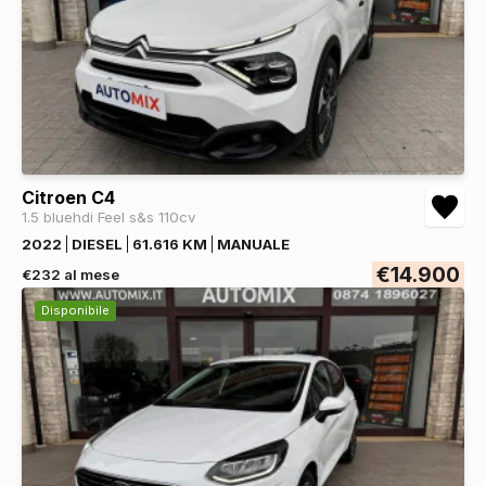
Citroen C4
1.5 bluehdi Feel s&s 110cv
2022
DIESEL
61.616 KM
MANUALE
€14.900
€232 al mese
Disponibile