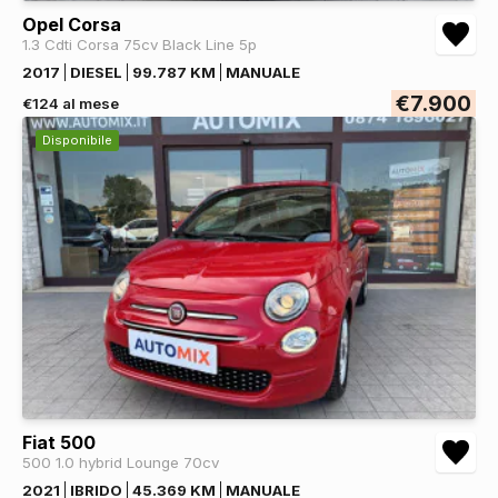
Opel Corsa
1.3 Cdti Corsa 75cv Black Line 5p
2017
DIESEL
99.787 KM
MANUALE
€7.900
€124 al mese
Disponibile
Fiat 500
500 1.0 hybrid Lounge 70cv
2021
IBRIDO
45.369 KM
MANUALE