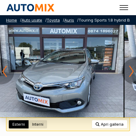
Home
/
Auto usate
/
Toyota
/
Auris
/
Touring Sports 1.8 hybrid Bus
Esterni
Interni
Apri galleria