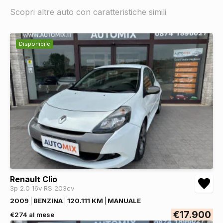
Scopri altre auto con caratteristiche simili
Disponibile
Renault Clio
3p 2.0 16v RS 203cv
2009
BENZINA
120.111 KM
MANUALE
€17.900
€274 al mese