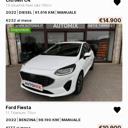
1.5 bluehdi Feel s&s 110cv
2022
DIESEL
61.616 KM
MANUALE
€14.900
€232 al mese
Disponibile
Ford Fiesta
1.1 Titanium 75cv
2022
BENZINA
98.190 KM
MANUALE
€10.900
€177 al mese