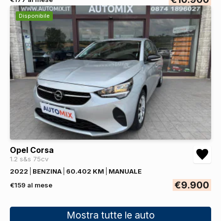
Disponibile
Opel Corsa
1.2 s&s 75cv
2022
BENZINA
60.402 KM
MANUALE
€9.900
€159 al mese
Mostra tutte le auto