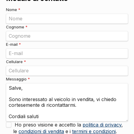
Adaptive cruise control
DI SERIE
Nome
*
Freno a mano elettrico
DI SERIE
Sistemi di assistenza
Telecamera posteriore
DI SERIE
Cognome
*
Sensore pioggia
DI SERIE
Vetri
E-mail
*
Alzacristalli elettrici anteriori e posteriori
DI SERIE
Cellulare
*
Messaggio
*
Ho preso visione e accetto la
politica di privacy
,
le
condizioni di vendita
e i
termini e condizioni
.