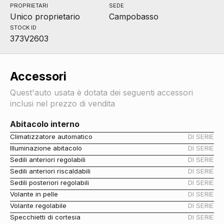
PROPRIETARI
SEDE
Unico proprietario
Campobasso
STOCK ID
373V2603
Accessori
Quest'auto usata è dotata dei seguenti accessori
inclusi nel prezzo di vendita
Abitacolo interno
Climatizzatore automatico
DI SERIE
Illuminazione abitacolo
DI SERIE
Sedili anteriori regolabili
DI SERIE
Sedili anteriori riscaldabili
DI SERIE
Sedili posteriori regolabili
DI SERIE
Volante in pelle
DI SERIE
Volante regolabile
DI SERIE
Specchietti di cortesia
DI SERIE