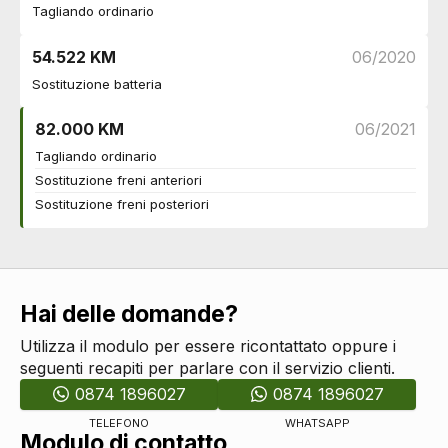
Tagliando ordinario
Sicurezza
Abs
DI SERIE
54.522 KM
06/2020
Airbag frontali
DI SERIE
Sostituzione batteria
Airbag laterali
DI SERIE
Airbag a tendina
DI SERIE
82.000 KM
06/2021
Controllo della trazione
DI SERIE
Tagliando ordinario
Controllo della stabilità
DI SERIE
Sostituzione freni anteriori
Indicatore pressione pneumatici
DI SERIE
Sostituzione freni posteriori
Retrovisore interno anabbagliante
DI SERIE
Sistema di frenata anti collisione
DI SERIE
Sistema di riconoscimento stanchezza guidatore
DI SERIE
Assistente alla frenata
DI SERIE
Assistente per partenze in salita
DI SERIE
Hai delle domande?
Fissaggi isofix
DI SERIE
Utilizza il modulo per essere ricontattato oppure i
Freni a disco autoventilanti
DI SERIE
seguenti recapiti per parlare con il servizio clienti.
Airbag ginocchia
DI SERIE
0874 1896027
0874 1896027
Airbag disinseribile
DI SERIE
Cinture di sicurezza
DI SERIE
TELEFONO
WHATSAPP
Modulo di contatto
Riconoscimento segnali stradali
DI SERIE