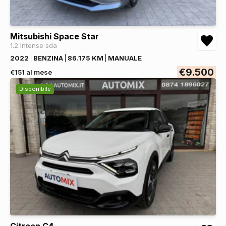
Mitsubishi Space Star
1.2 Intense sda
2022
BENZINA
86.175 KM
MANUALE
€9.500
€151 al mese
Disponibile
Citroen C4