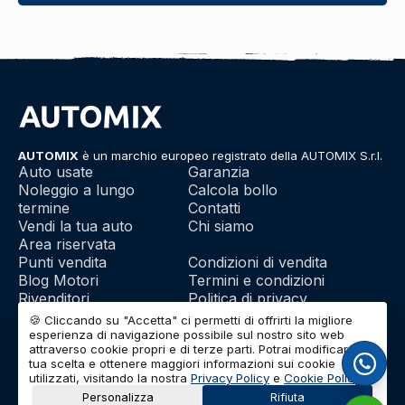
AUTOMIX
è un marchio europeo registrato della AUTOMIX S.r.l.
Auto usate
Garanzia
Noleggio a lungo
Calcola bollo
termine
Contatti
Vendi la tua auto
Chi siamo
Area riservata
Punti vendita
Condizioni di vendita
Blog Motori
Termini e condizioni
Rivenditori
Politica di privacy
Franchising
Utilizzo dei cookie
🍪 Cliccando su "Accetta" ci permetti di offrirti la migliore
esperienza di navigazione possibile sul nostro sito web
attraverso cookie propri e di terze parti. Potrai modificare la
tua scelta e ottenere maggiori informazioni sui cookie
© 2026 | AUTOMIX S.r.l. | Partita IVA: IT01732290703 | Capitale
utilizzati, visitando la nostra
Privacy Policy
e
Cookie Policy
.
Sociale: Euro 10.000 i.v.
Personalizza
Rifiuta