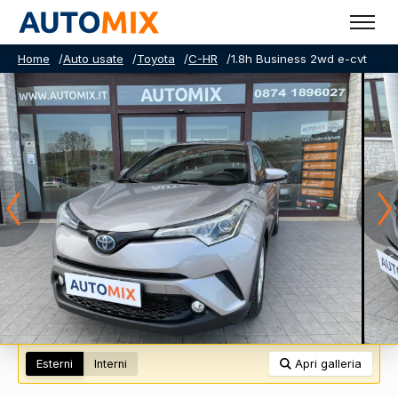
Home
/
Auto usate
/
Toyota
/
C-HR
/
1.8h Business 2wd e-cvt
Esterni
Interni
Apri galleria