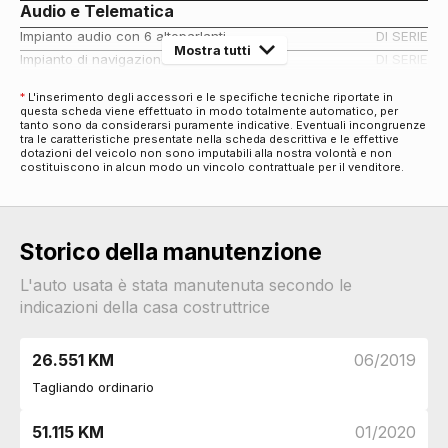
Audio e Telematica
Impianto audio con 6 altoparlanti
DI SERIE
Mostra tutti
Impianto di navigazione
DI SERIE
Display multifunzione
DI SERIE
*
L'inserimento degli accessori e le specifiche tecniche riportate in
Computer di bordo
DI SERIE
questa scheda viene effettuato in modo totalmente automatico, per
tanto sono da considerarsi puramente indicative. Eventuali incongruenze
Impianto audio con radio digitale dab
DI SERIE
tra le caratteristiche presentate nella scheda descrittiva e le effettive
Cerchi
dotazioni del veicolo non sono imputabili alla nostra volontà e non
costituiscono in alcun modo un vincolo contrattuale per il venditore.
Cerchi in lega da 17
DI SERIE
Connettività
Bluetooth con comandi al volante
DI SERIE
Storico della manutenzione
Esterni
Specchietti retrovisori elettrici
DI SERIE
L'auto usata è stata manutenuta secondo le
Fari
indicazioni della casa costruttrice
Fendinebbia
DI SERIE
Fari automatici
DI SERIE
26.551 KM
06/2019
Luci diurne
DI SERIE
Tagliando ordinario
Fari alogeni
DI SERIE
Interni
51.115 KM
01/2020
Interni in tessuto
DI SERIE