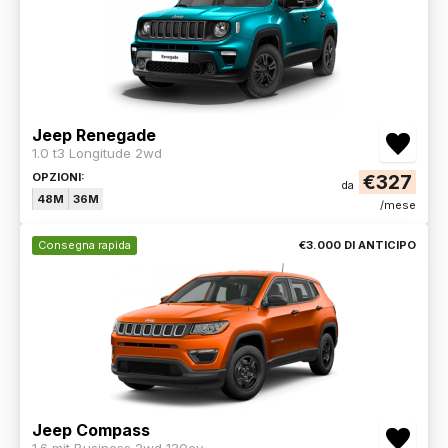
Jeep Renegade
1.0 t3 Longitude 2wd
OPZIONI:
€327
da
48M
36M
/mese
Consegna rapida
€3.000 DI ANTICIPO
Jeep Compass
1.6 mjt Business 2wd 130cv