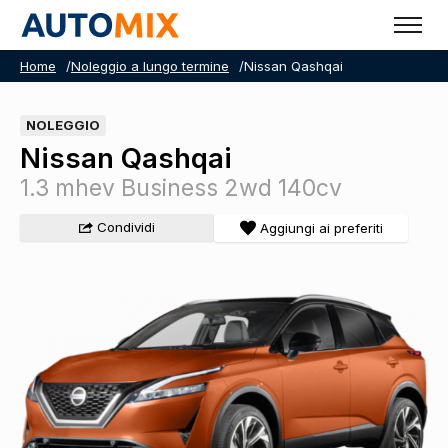
Home
/
Noleggio a lungo termine
/
Nissan Qashqai
NOLEGGIO
Nissan Qashqai
1.3 mhev Business 2wd 140cv
Condividi
Aggiungi ai preferiti