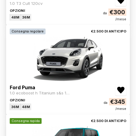
1.0 T3 Cult 120cv
OPZIONI:
€300
da
48M
36M
/mese
Consegna regolare
€2.500 DI ANTICIPO
Ford Puma
1.0 ecoboost h Titanium s&s 125cv
OPZIONI:
€345
da
36M
48M
/mese
Consegna rapida
€2.500 DI ANTICIPO