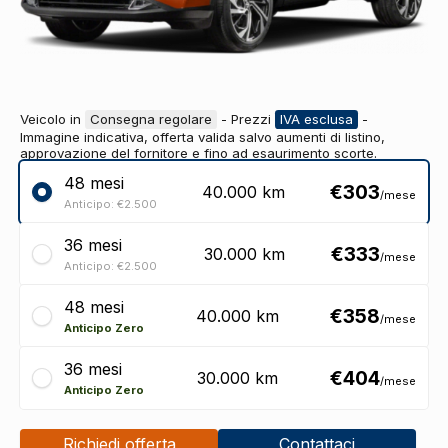
Veicolo in
Consegna regolare
- Prezzi
IVA esclusa
-
Immagine indicativa, offerta valida salvo aumenti di listino,
approvazione del fornitore e fino ad esaurimento scorte.
48 mesi, Anticipo: €2.500, 40.000 km,
48 mesi
€303
40.000 km
/mese
€303/mese
Anticipo: €2.500
36 mesi, Anticipo: €2.500, 30.000 km, €333/mese
36 mesi
€333
30.000 km
/mese
Anticipo: €2.500
48 mesi, Anticipo: €0, 40.000 km, €358/mese
48 mesi
€358
40.000 km
/mese
Anticipo Zero
36 mesi, Anticipo: €0, 30.000 km, €404/mese
36 mesi
€404
30.000 km
/mese
Anticipo Zero
Richiedi offerta
Contattaci