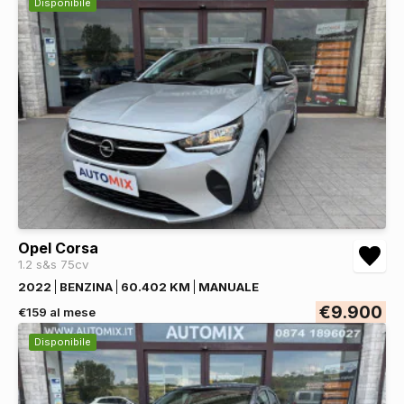
Disponibile
Opel Corsa
1.2 s&s 75cv
2022
BENZINA
60.402 KM
MANUALE
€9.900
€159 al mese
Disponibile