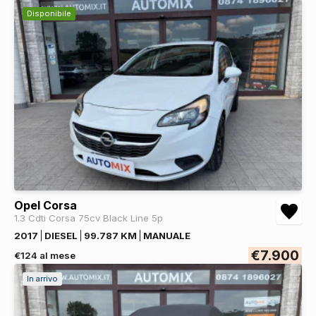
Disponibile
Opel Corsa
1.3 Cdti Corsa 75cv Black Line 5p
2017
DIESEL
99.787 KM
MANUALE
€7.900
€124 al mese
In arrivo