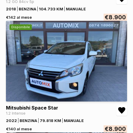
1.2 GO 84cv 5p
2018
BENZINA
104.733 KM
MANUALE
€8.900
€142 al mese
Disponibile
Mitsubishi Space Star
1.2 Intense
2022
BENZINA
79.818 KM
MANUALE
€8.900
€140 al mese