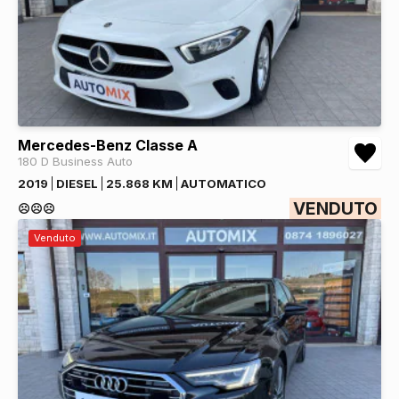
Mercedes-Benz Classe A
180 D Business Auto
2019
DIESEL
25.868 KM
AUTOMATICO
VENDUTO
☹️☹️☹️
Venduto