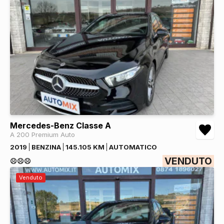
Mercedes-Benz Classe A
A 200 Premium Auto
2019
BENZINA
145.105 KM
AUTOMATICO
VENDUTO
☹️☹️☹️
Venduto