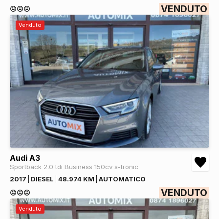
VENDUTO
☹️☹️☹️
Venduto
Audi A3
Sportback 2.0 tdi Business 150cv s-tronic
2017
DIESEL
48.974 KM
AUTOMATICO
VENDUTO
☹️☹️☹️
Venduto