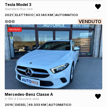
Tesla Model 3
Standard Plus rwd
2021
ELETTRICO
43.140 KM
AUTOMATICO
VENDUTO
☹️☹️☹️
Venduto
Mercedes-Benz Classe A
A 180 d Executive auto
2019
DIESEL
69.333 KM
AUTOMATICO