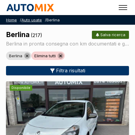
Home
/
Auto usate
/
Berlina
Berlina
(217)
Salva ricerca
Berlina in pronta consegna con km documentati e garanzia.
Berlina
Elimina tutti
Filtra risultati
Disponibile