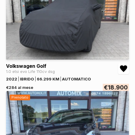
Volkswagen Golf
1.0 etsi evo Life 110cv dsg
2022
IBRIDO
66.299 KM
AUTOMATICO
€18.900
€284 al mese
Prenotato