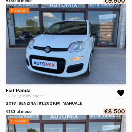
€9.900
€160 al mese
Prenotato
Fiat Panda
1.2 Easy 69cv 5posti
2018
BENZINA
81.262 KM
MANUALE
€8.500
€133 al mese
Prenotato