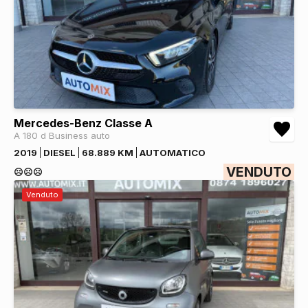
Mercedes-Benz Classe A
A 180 d Business auto
2019
DIESEL
68.889 KM
AUTOMATICO
VENDUTO
☹️☹️☹️
Venduto