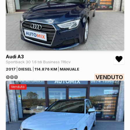
Audi A3
Sportback 30 1.6 tdi Business 116cv
2017
DIESEL
114.876 KM
MANUALE
VENDUTO
☹️☹️☹️
Venduto