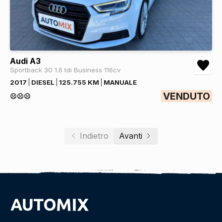
Audi A3
Sportback 30 1.6 tdi Business 116cv
2017
DIESEL
125.755 KM
MANUALE
VENDUTO
☹️☹️☹️
Indietro
Avanti