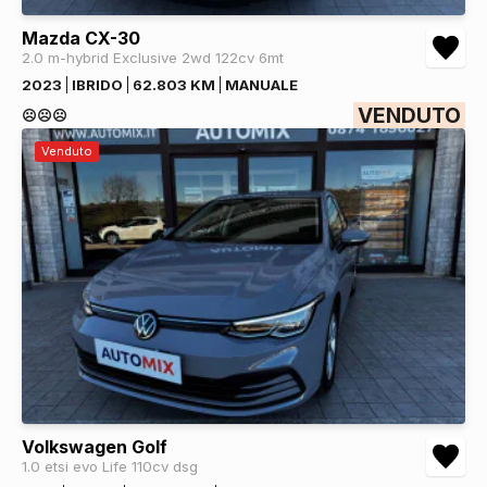
Mazda CX-30
2.0 m-hybrid Exclusive 2wd 122cv 6mt
2023
IBRIDO
62.803 KM
MANUALE
VENDUTO
☹️☹️☹️
Venduto
Volkswagen Golf
1.0 etsi evo Life 110cv dsg