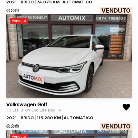
2021
IBRIDO
74.073 KM
AUTOMATICO
VENDUTO
☹️☹️☹️
Venduto
Volkswagen Golf
1.0 Etsi 81kw Evo Life Dsg FP
2021
IBRIDO
115.280 KM
AUTOMATICO
VENDUTO
☹️☹️☹️
Venduto