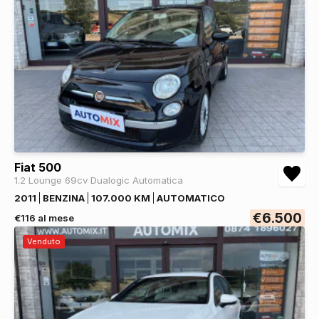
Fiat 500
1.2 Lounge 69cv Dualogic Automatica
2011
BENZINA
107.000 KM
AUTOMATICO
€6.500
€116 al mese
Venduto