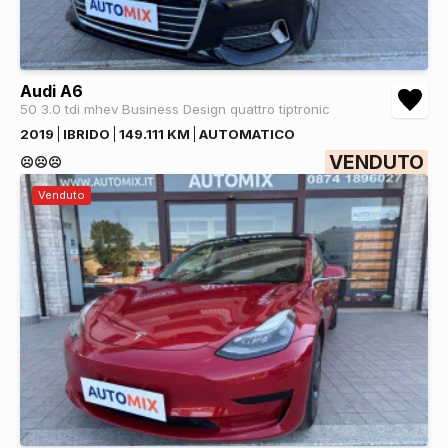
Audi A6
50 3.0 tdi mhev Business Design quattro tiptronic
2019
IBRIDO
149.111 KM
AUTOMATICO
VENDUTO
☹️☹️☹️
Venduto