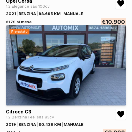
Opel Corsa
1.2 Elegance s&s 100cv
2021
BENZINA
98.695 KM
MANUALE
€10.900
€179 al mese
Prenotato
Citroen C3
1.2 Benzina Feel s&s 83cv
2019
BENZINA
80.439 KM
MANUALE