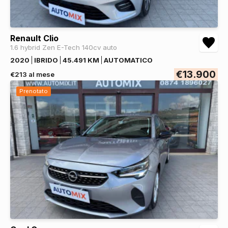
Renault Clio
1.6 hybrid Zen E-Tech 140cv auto
2020
IBRIDO
45.491 KM
AUTOMATICO
€13.900
€213 al mese
Prenotato