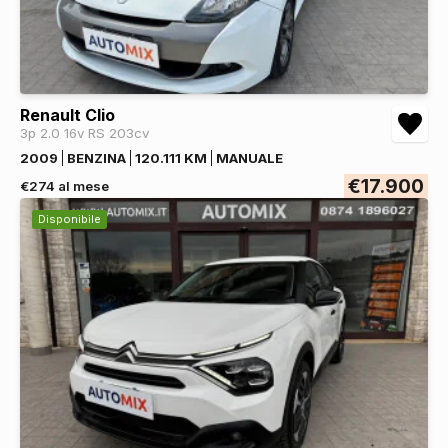
Renault Clio
3p 2.0 16v RS 203cv
2009
BENZINA
120.111 KM
MANUALE
€17.900
€274 al mese
Disponibile