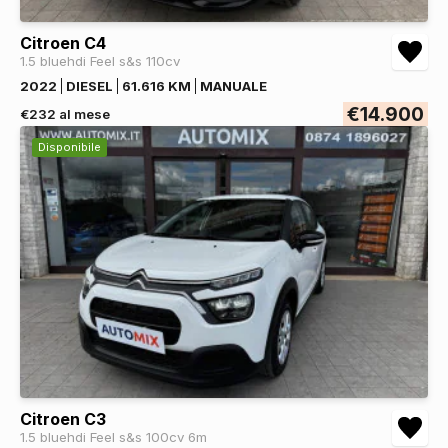
Citroen C4
1.5 bluehdi Feel s&s 110cv
2022
DIESEL
61.616 KM
MANUALE
€14.900
€232 al mese
Disponibile
Citroen C3
1.5 bluehdi Feel s&s 100cv 6m