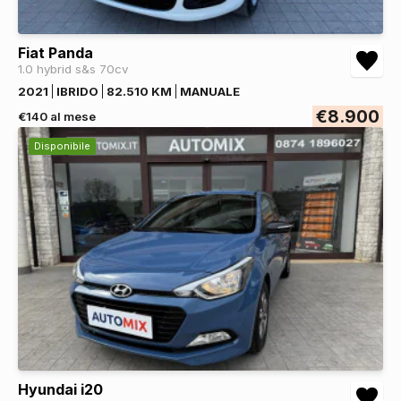
Fiat Panda
1.0 hybrid s&s 70cv
2021
IBRIDO
82.510 KM
MANUALE
€8.900
€140 al mese
Disponibile
Hyundai i20