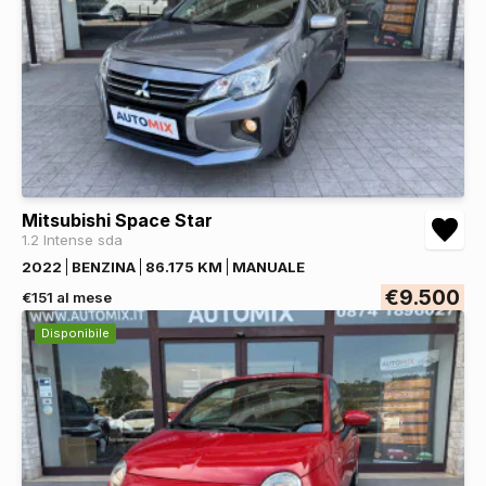
Mitsubishi Space Star
1.2 Intense sda
2022
BENZINA
86.175 KM
MANUALE
€9.500
€151 al mese
Disponibile