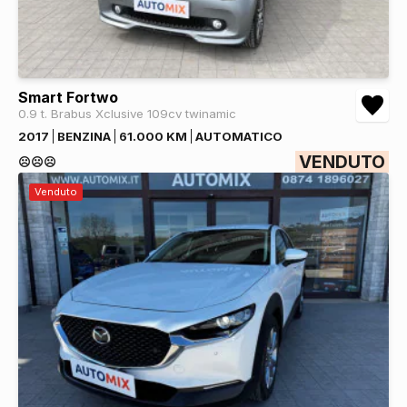
Smart Fortwo
0.9 t. Brabus Xclusive 109cv twinamic
2017
BENZINA
61.000 KM
AUTOMATICO
VENDUTO
☹️☹️☹️
Venduto