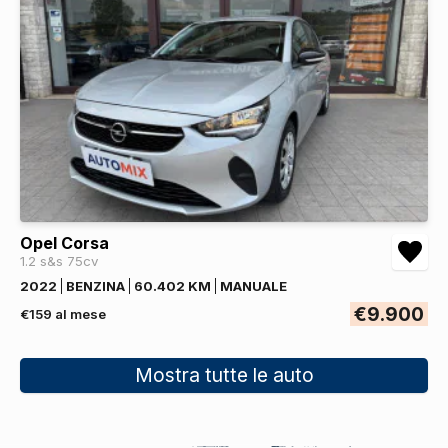
Opel Corsa
1.2 s&s 75cv
2022
BENZINA
60.402 KM
MANUALE
€9.900
€159 al mese
Mostra tutte le auto