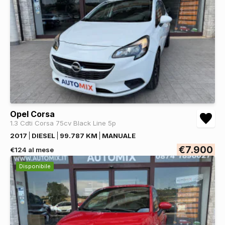
Opel Corsa
1.3 Cdti Corsa 75cv Black Line 5p
2017
DIESEL
99.787 KM
MANUALE
€7.900
€124 al mese
Disponibile