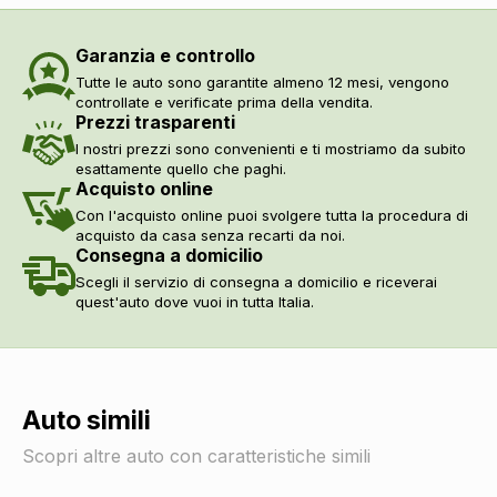
Regolatore di velocità - cruise control
DI SERIE
Indicatore pressione pneumatici
DI SERIE
Garanzia e controllo
Assistente alla frenata
DI SERIE
Tutte le auto sono garantite almeno 12 mesi, vengono
Assistente per partenze in salita
DI SERIE
controllate e verificate prima della vendita.
Fissaggi isofix
DI SERIE
Prezzi trasparenti
Cinture di sicurezza
DI SERIE
I nostri prezzi sono convenienti e ti mostriamo da subito
Luci di emergenza
DI SERIE
esattamente quello che paghi.
Acquisto online
Sistemi di assistenza
Con l'acquisto online puoi svolgere tutta la procedura di
Sensori parcheggio posteriori
DI SERIE
acquisto da casa senza recarti da noi.
Vetri
Consegna a domicilio
Alzacristalli elettrici anteriori e posteriori
DI SERIE
Scegli il servizio di consegna a domicilio e riceverai
quest'auto dove vuoi in tutta Italia.
Auto simili
Scopri altre auto con caratteristiche simili