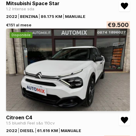
Mitsubishi Space Star
1.2 Intense sda
2022
BENZINA
86.175 KM
MANUALE
€9.500
€151 al mese
Disponibile
Citroen C4
1.5 bluehdi Feel s&s 110cv
2022
DIESEL
61.616 KM
MANUALE