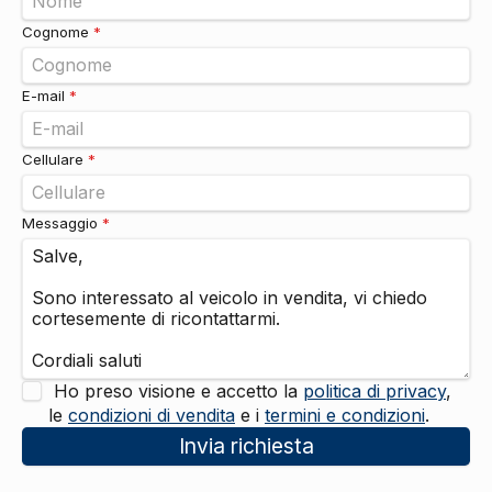
Tergicristalli
DI SERIE
Cognome
*
Fari
Fendinebbia
DI SERIE
E-mail
*
Luci diurne
DI SERIE
Interni
Cellulare
*
Interni in tessuto
DI SERIE
Pacchetti
Pacchetto
DI SERIE
Messaggio
*
Poggiatesta
Poggiatesta regolabili
DI SERIE
Sicurezza
Abs
DI SERIE
Airbag guida
DI SERIE
Airbag passeggero
DI SERIE
Ho preso visione e accetto la
politica di privacy
,
Airbag laterali
DI SERIE
le
condizioni di vendita
e i
termini e condizioni
.
Airbag a tendina
DI SERIE
Invia richiesta
Servosterzo
DI SERIE
Esp / electronic stability program
DI SERIE