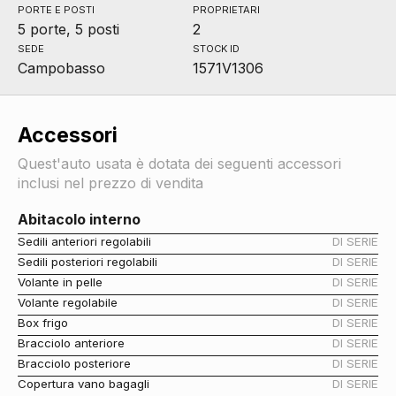
PORTE E POSTI
PROPRIETARI
5 porte, 5 posti
2
SEDE
STOCK ID
Campobasso
1571V1306
Accessori
Quest'auto usata è dotata dei seguenti accessori
inclusi nel prezzo di vendita
Abitacolo interno
Sedili anteriori regolabili
DI SERIE
Sedili posteriori regolabili
DI SERIE
Volante in pelle
DI SERIE
Volante regolabile
DI SERIE
Box frigo
DI SERIE
Bracciolo anteriore
DI SERIE
Bracciolo posteriore
DI SERIE
Copertura vano bagagli
DI SERIE