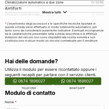
Climatizzatore automatico a due zone
DI SERIE
Antifurti
Mostra tutti
Chiusura centralizzata
DI SERIE
Audio e Telematica
*
L'inserimento degli accessori e le specifiche tecniche riportate in
Impianto audio
DI SERIE
questa scheda viene effettuato in modo totalmente automatico, per
tanto sono da considerarsi puramente indicative. Eventuali incongruenze
Impianto audio con touchscreen
DI SERIE
tra le caratteristiche presentate nella scheda descrittiva e le effettive
dotazioni del veicolo non sono imputabili alla nostra volontà e non
Impianto di navigazione
DI SERIE
costituiscono in alcun modo un vincolo contrattuale per il venditore.
Computer di bordo
DI SERIE
Cerchi
Cerchi in lega da 16
DI SERIE
Hai delle domande?
Connettività
Presa 12v aggiuntiva
DI SERIE
Utilizza il modulo per essere ricontattato oppure i
Eco
seguenti recapiti per parlare con il servizio clienti.
Recupero energia in frenata
DI SERIE
0874 1896027
0874 1896027
Esterni
TELEFONO
WHATSAPP
Modulo di contatto
Personalizzazione colori esterni
DI SERIE
Specchietti retrovisori elettrici
DI SERIE
Nome
*
Specchietti retrovisori elettrici - riscaldabili
DI SERIE
Specchietti retrovisori in tinta
DI SERIE