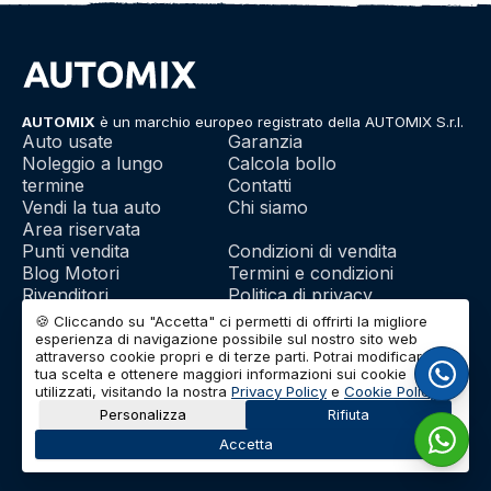
AUTOMIX
è un marchio europeo registrato della AUTOMIX S.r.l.
Auto usate
Garanzia
Noleggio a lungo
Calcola bollo
termine
Contatti
Vendi la tua auto
Chi siamo
Area riservata
Punti vendita
Condizioni di vendita
Blog Motori
Termini e condizioni
Rivenditori
Politica di privacy
Franchising
Utilizzo dei cookie
🍪 Cliccando su "Accetta" ci permetti di offrirti la migliore
esperienza di navigazione possibile sul nostro sito web
attraverso cookie propri e di terze parti. Potrai modificare la
tua scelta e ottenere maggiori informazioni sui cookie
© 2026 | AUTOMIX S.r.l. | Partita IVA: IT01732290703 | Capitale
utilizzati, visitando la nostra
Privacy Policy
e
Cookie Policy
.
Sociale: Euro 10.000 i.v.
Personalizza
Rifiuta
Accetta