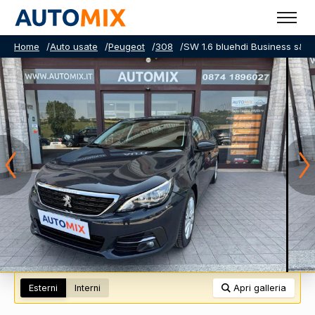
Home
/
Auto usate
/
Peugeot
/
308
/
SW 1.6 bluehdi Business s&s 
Esterni
Interni
Apri galleria