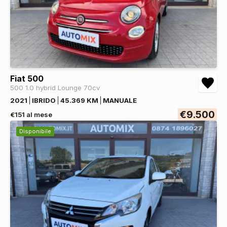
Fiat 500
500 1.0 hybrid Lounge 70cv
2021
IBRIDO
45.369 KM
MANUALE
€9.500
€151 al mese
Disponibile