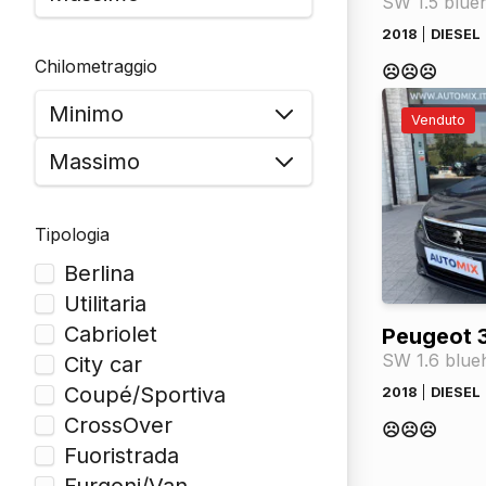
2018
DIESEL
Chilometraggio
☹️☹️☹️
Venduto
Tipologia
Berlina
Utilitaria
Cabriolet
Peugeot 
City car
Coupé/Sportiva
2018
DIESEL
CrossOver
☹️☹️☹️
Fuoristrada