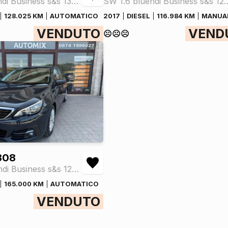
SW 1.5 bluehdi Business s&s 130cv eat8
SW 1.6 bluehdi Busi
128.025 KM
AUTOMATICO
2017
DIESEL
116.984 KM
MANUA
VENDUTO
VEND
☹️☹️☹️
308
SW 1.6 bluehdi Business s&s 120cv eat6
165.000 KM
AUTOMATICO
VENDUTO