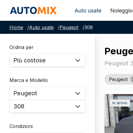
Auto usate
Noleggio
Home
/
Auto usate
/
Peugeot
/
308
Ordina per
Peuge
Peugeot 3
Peugeot
Marca e Modello
In arrivo
Condizioni