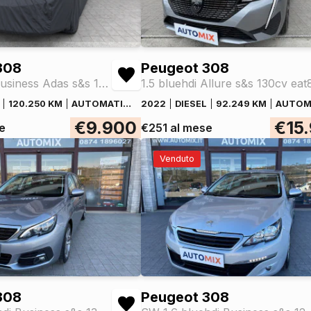
308
Peugeot 308
1.5 bluehdi Business Adas s&s 130cv eat8
1.5 bluehdi Allure s&s 130cv eat
120.250 KM
AUTOMATICO
2022
DIESEL
92.249 KM
AUTOM
€9.900
€15
e
€251 al mese
Venduto
308
Peugeot 308