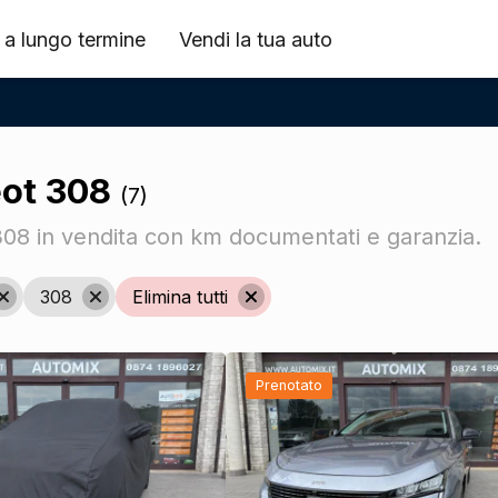
 a lungo termine
Vendi la tua auto
ot 308
(7)
08 in vendita con km documentati e garanzia.
308
Elimina tutti
Prenotato