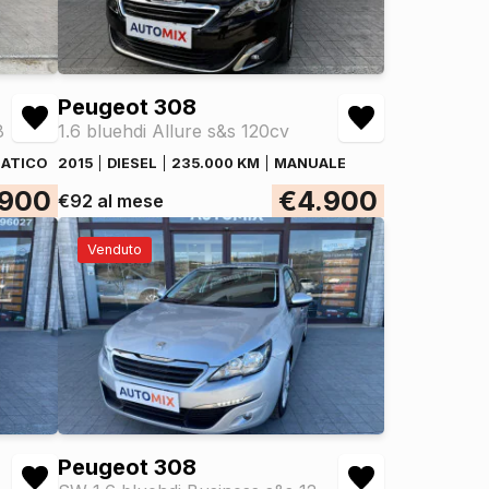
Peugeot 308
8
1.6 bluehdi Allure s&s 120cv
ATICO
2015
DIESEL
235.000 KM
MANUALE
.900
€4.900
€92 al mese
Venduto
Peugeot 308