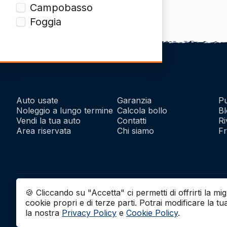
Campobasso
Foggia
Auto usate
Garanzia
Pu
Noleggio a lungo termine
Calcola bollo
Bl
Vendi la tua auto
Contatti
Ri
Area riservata
Chi siamo
Fr
© 2026 | AUTOMIX S.r.l. | Partita IVA: IT01732290703 | Capitale Soci
🍪 Cliccando su "Accetta" ci permetti di offrirti la m
cookie propri e di terze parti. Potrai modificare la tu
la nostra
Privacy Policy
e
Cookie Policy
.