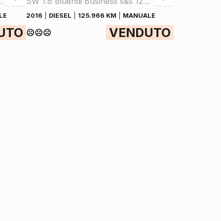
ness s&s 120cv
SW 1.6 bluehdi Business s&s 120cv
LE
2016
DIESEL
125.966 KM
MANUALE
UTO
VENDUTO
☹️☹️☹️