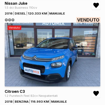
Nissan Juke
1.5 dci Business 110cv
2016
DIESEL
120.333 KM
MANUALE
VENDUTO
☹️☹️☹️
Venduto
Citroen C3
1.2 Puretech Feel 82cv Neopatentati
2018
BENZINA
116.993 KM
MANUALE