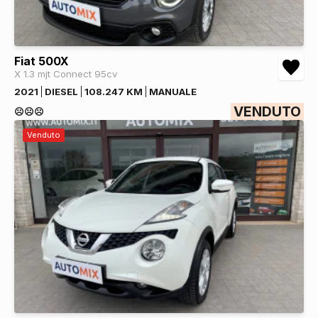
Fiat 500X
X 1.3 mjt Connect 95cv
2021
DIESEL
108.247 KM
MANUALE
VENDUTO
☹️☹️☹️
Venduto