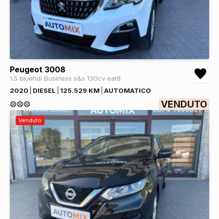
Peugeot 3008
1.5 bluehdi Business s&s 130cv eat8
2020
DIESEL
125.529 KM
AUTOMATICO
VENDUTO
☹️☹️☹️
Venduto