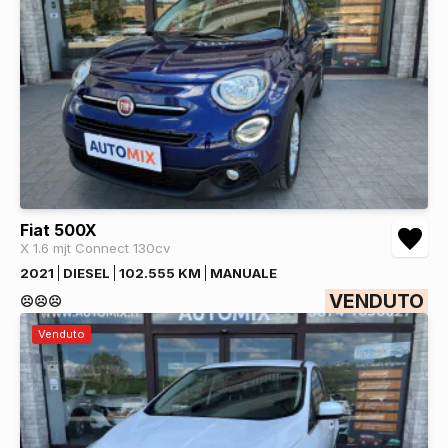
Fiat 500X
X 1.6 mjt Connect 130cv
2021
DIESEL
102.555 KM
MANUALE
VENDUTO
☹️☹️☹️
Venduto