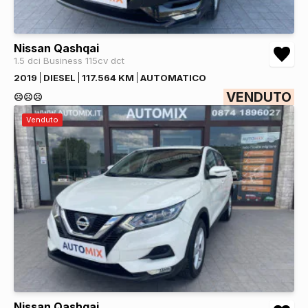
Nissan Qashqai
1.5 dci Business 115cv dct
2019
DIESEL
117.564 KM
AUTOMATICO
VENDUTO
☹️☹️☹️
Venduto
Nissan Qashqai