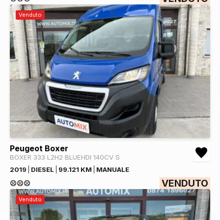
Venduto
Peugeot Boxer
BOXER 333 L2H2 BLUEHDI 140CV S
2019
DIESEL
99.121 KM
MANUALE
VENDUTO
☹️☹️☹️
Venduto