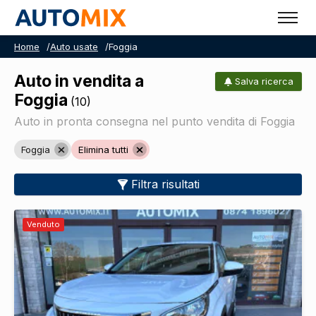
Home
/
Auto usate
/
Foggia
Auto in vendita a
Salva ricerca
Foggia
(10)
Auto in pronta consegna nel punto vendita di Foggia
Foggia
Elimina tutti
Filtra risultati
Venduto