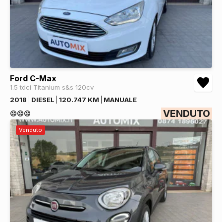
Ford C-Max
1.5 tdci Titanium s&s 120cv
2018
DIESEL
120.747 KM
MANUALE
VENDUTO
☹️☹️☹️
Venduto