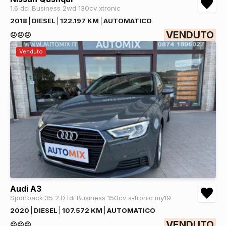
1.6 dci Business 2wd 130cv xtronic
2018
DIESEL
122.197 KM
AUTOMATICO
VENDUTO
☹️☹️☹️
Venduto
Audi A3
Sportback 35 2.0 tdi Business 150cv s-tronic my19
2020
DIESEL
107.572 KM
AUTOMATICO
VENDUTO
☹️☹️☹️