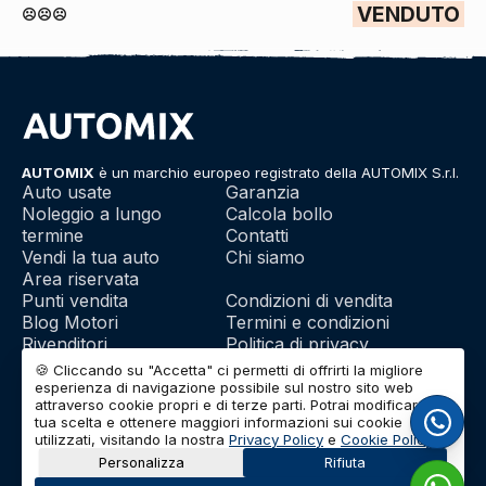
VENDUTO
☹️☹️☹️
AUTOMIX
è un marchio europeo registrato della AUTOMIX S.r.l.
Auto usate
Garanzia
Noleggio a lungo
Calcola bollo
termine
Contatti
Vendi la tua auto
Chi siamo
Area riservata
Punti vendita
Condizioni di vendita
Blog Motori
Termini e condizioni
Rivenditori
Politica di privacy
Franchising
Utilizzo dei cookie
🍪 Cliccando su "Accetta" ci permetti di offrirti la migliore
esperienza di navigazione possibile sul nostro sito web
attraverso cookie propri e di terze parti. Potrai modificare la
tua scelta e ottenere maggiori informazioni sui cookie
© 2026 | AUTOMIX S.r.l. | Partita IVA: IT01732290703 | Capitale
utilizzati, visitando la nostra
Privacy Policy
e
Cookie Policy
.
Sociale: Euro 10.000 i.v.
Personalizza
Rifiuta